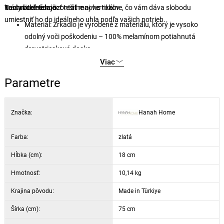
nastaviteľné horizontálne aj vertikálne, čo vám dáva slobodu
krásy budete môcť tešiť mnoho rokov.
Technické údaje:
umiestniť ho do ideálneho uhla podľa vašich potrieb.
Materiál: Zrkadlo je vyrobené z materiálu, ktorý je vysoko
odolný voči poškodeniu – 100% melamínom potiahnutá
drevotriesková doska
Hrúbka: 18 mm
Viac
Šírka: 75 cm
Parametre
Výška: 55 cm
Farba: zlatá
Možnosť montáže na stenu
Značka:
Hanah Home
Nastaviteľný horizontálne aj vertikálne
Farba:
zlatá
Hĺbka (cm):
18 cm
Hmotnosť:
10,14 kg
Krajina pôvodu:
Made in Türkiye
Šírka (cm):
75 cm