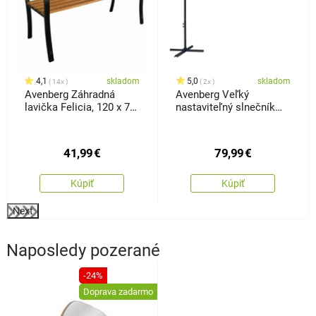
4,1
skladom
5,0
skladom
14x
2x
Avenberg Záhradná
Avenberg Veľký
lavička Felicia, 120 x 74
nastaviteľný slnečník
x 50 cm
Sunny LED300, sivý
41,99
€
79,99
€
Kúpiť
Kúpiť
Next
Naposledy pozerané
-24%
Doprava zadarmo