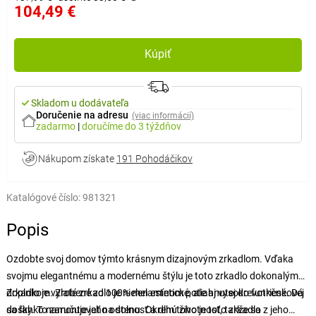
104,49 €
Kúpiť
Skladom u dodávateľa
Doručenie na adresu
(viac informácií)
zadarmo
|
doručíme
do 3 týždňov
Nákupom získate
191 Pohodáčikov
Katalógové číslo:
981321
Popis
Ozdobte svoj domov týmto krásnym dizajnovým zrkadlom. Vďaka
svojmu elegantnému a modernému štýlu je toto zrkadlo dokonalým
doplnkom. Zlaté zrkadlo je nielen estetické, ale aj vysoko funkčné. Dá
Zrkadlo je vyrobené zo 100% melamínom potiahnutej drevotrieskovej
sa ľahko namontovať na stenu. Okrem toho je toto zrkadlo
dosky. To zaručuje jeho odolnosť a dlhú životnosť, takže sa z jeho