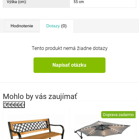
Výška (cm):
55 cm
Hodnotenie
Dotazy
(0)
Tento produkt nemá žiadne dotazy
Napísať otázku
Mohlo by vás zaujímať
Previous
Doprava zadarmo
o