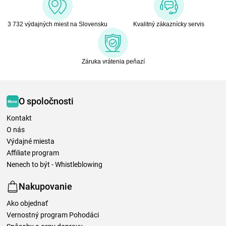
3 732 výdajných miest na Slovensku
Kvalitný zákaznícky servis
Záruka vrátenia peňazí
O spoločnosti
Kontakt
O nás
Výdajné miesta
Affiliate program
Nenech to být - Whistleblowing
Nakupovanie
Ako objednať
Vernostný program Pohodáci