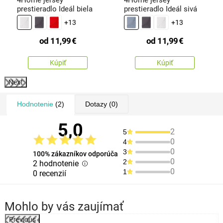
prestieradlo Ideál biela
prestieradlo Ideál sivá
+13
+13
od
11,99
€
od
11,99
€
Kúpiť
Kúpiť
Next
Hodnotenie
(2)
Dotazy
(0)
5,0
2
5
0
4
0
3
100% zákazníkov odporúča
0
2
2 hodnotenie
0
1
0 recenzií
Mohlo by vás zaujímať
Previous