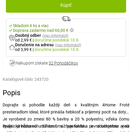
Kúpiť
Skladom 6 ks a viac
Doprava zadarmo nad 60,00 €
Osobný odber
(viac informácií)
od 2,99 €
|
doručíme
pondelok 10.8.
Doručenie na adresu
(viac informácií)
od 3,99 €
|
doručíme
pondelok 10.8.
Nákupom získate
52 Pohodáčikov
Katalógové číslo:
243720
Popis
Doprajte si pohodlie každý deň s kvalitným 4Home Froté
prestieradlom Ideal, ktoré prináša hebkosť a príjemný pocit na dotyk.
Je vyrobené zo zmesi 80 % bavlny a 20 % polyestru, vďaka čomu
spája prirodzenú mäkkosť s pevnosťou a odolnosťou voči
Praktická hĺbka rohu 27 cm umožňuje ľahké a pevné uchytenie aj na