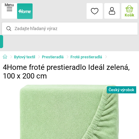
Menu
Košík
Bytový textil
Prestieradlá
Froté prestieradlá
4Home froté prestieradlo Ideál zelená,
100 x 200 cm
Český výrobok