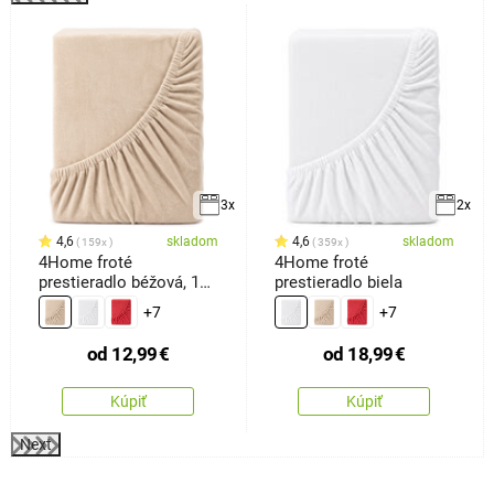
k
3x
2x
4,6
skladom
4,6
skladom
159x
359x
4Home froté
4Home froté
prestieradlo béžová, 100
prestieradlo biela
x 200 cm
+7
+7
od
12,99
€
od
18,99
€
Kúpiť
Kúpiť
Next