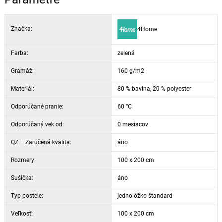
Značka:
4Home
Farba:
zelená
Gramáž:
160 g/m2
Materiál:
80 % bavlna, 20 % polyester
Odporúčané pranie:
60 °C
Odporúčaný vek od:
0 mesiacov
QZ – Zaručená kvalita:
áno
Rozmery:
100 x 200 cm
Sušička:
áno
Typ postele:
jednolôžko štandard
Veľkosť:
100 x 200 cm