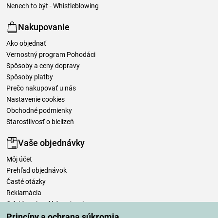
Nenech to být - Whistleblowing
Nakupovanie
Ako objednať
Vernostný program Pohodáci
Spôsoby a ceny dopravy
Spôsoby platby
Prečo nakupovať u nás
Nastavenie cookies
Obchodné podmienky
Starostlivosť o bielizeň
Vaše objednávky
Môj účet
Prehľad objednávok
Časté otázky
Reklamácia
Odstúpenie od kúpnej zmluvy
Pravidlá spracovania recenzií
Princípy a ochrana súkromia