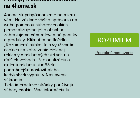
na 4home.sk
Spôsoby dopravy
4home.sk prispôsobujeme na mieru
vám. Na základe vášho správania na
webe pomocou súborov cookies
personalizujeme jeho obsah a
zobrazujeme vám relevantné ponuky
Spôsoby platby
ROZUMIEM
a produkty. Kliknutím na tlačidlo
„Rozumiem“ súhlasíte s využívaním
cookies na zobrazenie cielenej
Podrobné nastavenie
reklamy v reklamných sieťach na
Spoľahlivý obchod
ďalších weboch. Personalizáciu a
cielenú reklamu si môžete
podrobnejšie nastaviť alebo
kedykoľvek vypnúť v
Nastavenie
súkromia
Tieto internetové stránky používajú
súbory cookie. Viac informáciu
tu
.
Ochrana osobných údajov