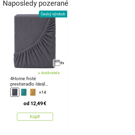
Naposledy pozerané
Český výrobok
8x
u dodávateľa
4Home froté
prestieradlo Ideál
antracit
+14
od
12,49
€
Kúpiť