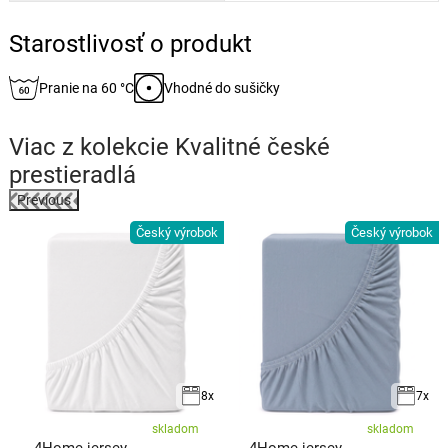
Starostlivosť o produkt
Pranie na 60 °C
Vhodné do sušičky
Viac z kolekcie
Kvalitné české
prestieradlá
Previous
k
Český výrobok
Český výrobok
8x
7x
skladom
skladom
4Home jersey
4Home jersey