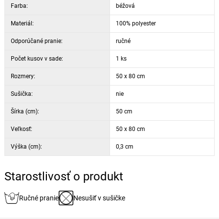
Farba:
béžová
Materiál:
100% polyester
Odporúčané pranie:
ručné
Počet kusov v sade:
1 ks
Rozmery:
50 x 80 cm
Sušička:
nie
Šírka (cm):
50 cm
Veľkosť:
50 x 80 cm
Výška (cm):
0,3 cm
Starostlivosť o produkt
Ručné pranie
Nesušiť v sušičke