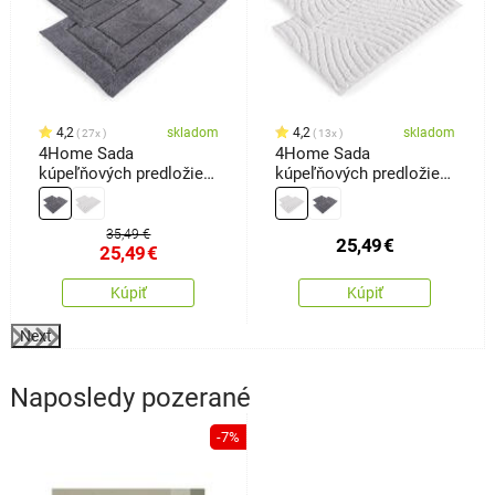
4,2
skladom
4,2
skladom
27x
13x
4Home Sada
4Home Sada
kúpeľňových predložiek
kúpeľňových predložiek
Retta, 50 x 60 cm, 60 x
Welle, 50 x 60 cm, 60 x
100 cm
100 cm
35,49 €
25,49
€
25,49
€
Kúpiť
Kúpiť
Next
Naposledy pozerané
-7%