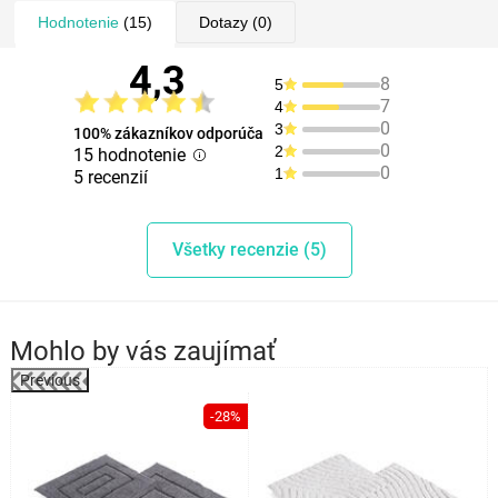
Hodnotenie
(15)
Dotazy
(0)
4,3
8
5
7
4
0
3
100% zákazníkov odporúča
0
2
15 hodnotenie
0
1
5 recenzií
Všetky recenzie (5)
Mohlo by vás zaujímať
Previous
%
-28%