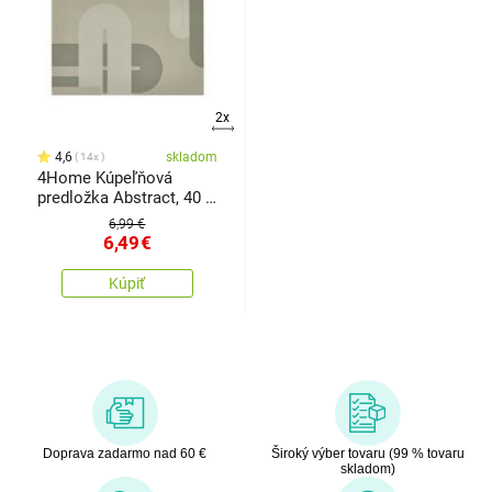
2x
4,6
skladom
14x
4Home Kúpeľňová
predložka Abstract, 40 x
60 cm
6,99 €
6,49
€
Kúpiť
Doprava zadarmo nad 60 €
Široký výber tovaru (99 % tovaru
skladom)