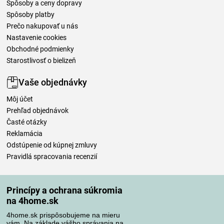
Spôsoby a ceny dopravy
Spôsoby platby
Prečo nakupovať u nás
Nastavenie cookies
Obchodné podmienky
Starostlivosť o bielizeň
Vaše objednávky
Môj účet
Prehľad objednávok
Časté otázky
Reklamácia
Odstúpenie od kúpnej zmluvy
Pravidlá spracovania recenzií
Spôsoby dopravy
Princípy a ochrana súkromia
na 4home.sk
4home.sk prispôsobujeme na mieru
Spôsoby platby
vám. Na základe vášho správania na