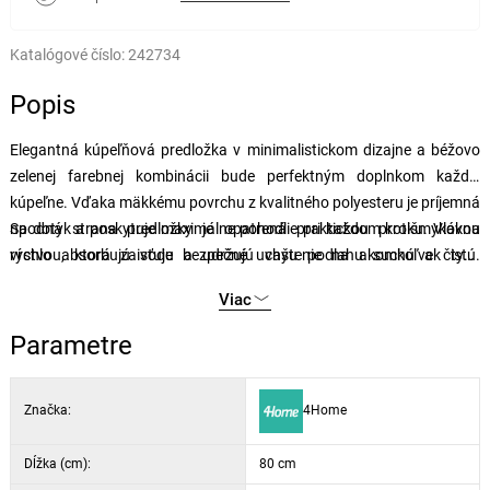
Katalógové číslo:
242734
Popis
Elegantná kúpeľňová predložka v minimalistickom dizajne a béžovo
zelenej farebnej kombinácii bude perfektným doplnkom každej
kúpeľne. Vďaka mäkkému povrchu z kvalitného polyesteru je príjemná
na dotyk a poskytuje maximálne pohodlie pri každom kroku. Vlákna
Spodná strana predložky je opatrená praktickou protišmykovou
rýchlo absorbujú vodu a udržujú vašu podlahu suchú a čistú.
vrstvou, ktorá zaisťuje bezpečné uchytenie na akomkoľvek type
Doprajte si to najlepšie po zaslúženom kúpeli alebo sprchovaní.
podlahy a zároveň zabraňuje nežiaducemu pošmyknutiu. Predložka
Viac
sa ľahko udržuje, odporúčame ručné pranie a vyčistenie kefkou.
Parametre
Značka:
4Home
Dĺžka (cm):
80 cm