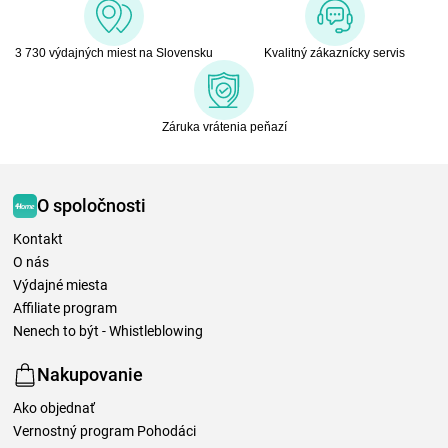
3 730 výdajných miest na Slovensku
Kvalitný zákaznícky servis
Záruka vrátenia peňazí
O spoločnosti
Kontakt
O nás
Výdajné miesta
Affiliate program
Nenech to být - Whistleblowing
Nakupovanie
Ako objednať
Vernostný program Pohodáci