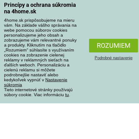
Spôsoby dopravy
Princípy a ochrana súkromia
na 4home.sk
4home.sk prispôsobujeme na mieru
Spôsoby platby
vám. Na základe vášho správania na
webe pomocou súborov cookies
personalizujeme jeho obsah a
zobrazujeme vám relevantné ponuky
Spoľahlivý obchod
ROZUMIEM
a produkty. Kliknutím na tlačidlo
„Rozumiem“ súhlasíte s využívaním
cookies na zobrazenie cielenej
Podrobné nastavenie
reklamy v reklamných sieťach na
ďalších weboch. Personalizáciu a
cielenú reklamu si môžete
podrobnejšie nastaviť alebo
kedykoľvek vypnúť v
Nastavenie
súkromia
Tieto internetové stránky používajú
súbory cookie. Viac informáciu
tu
.
Ochrana osobných údajov
Všetky práva vyhradené © 2004-2026 4home, a.s.