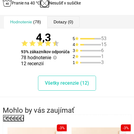
Pranie na 40 °C
Nesušiť v sušičke
Hodnotenie
(78)
Dotazy
(0)
4,3
53
5
15
4
6
3
93% zákazníkov odporúča
1
2
78 hodnotenie
3
1
12 recenzií
Všetky recenzie (12)
Mohlo by vás zaujímať
Previous
%
-3%
-3%