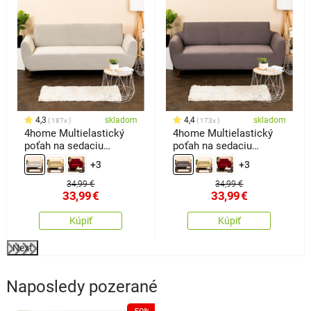
4,3
skladom
4,4
skladom
187x
173x
4home Multielastický
4home Multielastický
poťah na sedaciu
poťah na sedaciu
súpravu Comfort
súpravu Comfort sivá,
+3
+3
smetanová, 180 - 220
180 - 220 cm
cm
34,99 €
34,99 €
33,99
€
33,99
€
Kúpiť
Kúpiť
Next
Naposledy pozerané