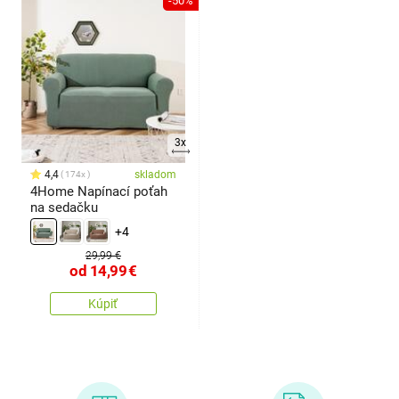
-50%
3x
4,4
skladom
174x
4Home Napínací poťah
na sedačku
+4
29,99 €
od
14,99
€
Kúpiť