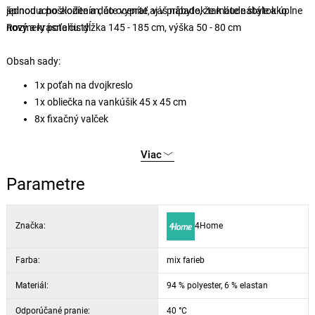
špinou a poškodením, čo oceníte aj v prípade, že máte nábytok úplne
jednoducho zložíte a dáte vyprať, váš nábytok tak bude stále ako
nový.
nový a krásne čistý.
Rozmery poťahu: dĺžka 145 - 185 cm, výška 50 - 80 cm
Obsah sady:
1x poťah na dvojkreslo
1x obliečka na vankúšik 45 x 45 cm
8x fixačný valček
Viac
Parametre
Značka:
4Home
Farba:
mix farieb
Materiál:
94 % polyester, 6 % elastan
Odporúčané pranie:
40 °C