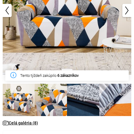
1/8
Tento týždeň zakúpilo
6 zákazníkov
Celá galéria (8)