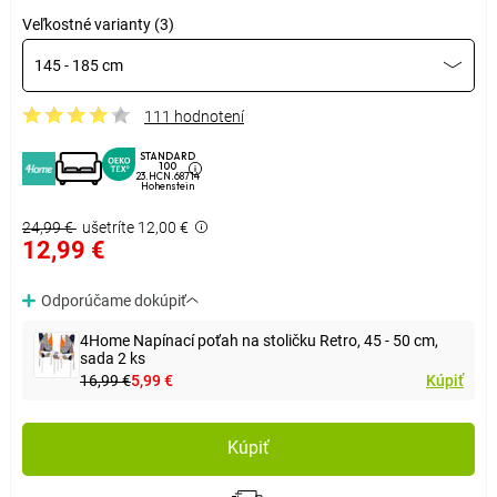
Veľkostné varianty (3)
145 - 185 cm
111 hodnotení
STANDARD
100
23.HCN.68714
Hohenstein
24,99 €
ušetríte 12,00 €
12,99 €
Odporúčame dokúpiť
4Home Napínací poťah na stoličku Retro, 45 - 50 cm,
sada 2 ks
16,99 €
5,99 €
Kúpiť
Kúpiť