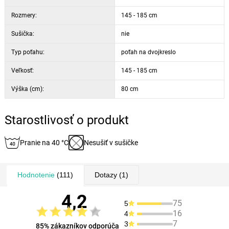
Rozmery:
145 - 185 cm
Sušička:
nie
Typ poťahu:
poťah na dvojkreslo
Veľkosť:
145 - 185 cm
Výška (cm):
80 cm
Starostlivosť o produkt
Pranie na 40 °C
Nesušiť v sušičke
Hodnotenie
(111)
Dotazy
(1)
4,2
75
5
16
4
7
3
85% zákazníkov odporúča