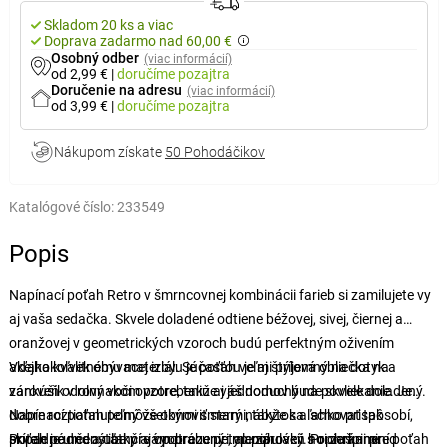
Skladom 20 ks a viac
Doprava zadarmo nad 60,00 €
Osobný odber
(viac informácií)
od 2,99 €
|
doručíme
pozajtra
Doručenie na adresu
(viac informácií)
od 3,99 €
|
doručíme
pozajtra
Nákupom získate
50 Pohodáčikov
Katalógové číslo:
233549
Popis
Napínací poťah Retro v šmrncovnej kombinácii farieb si zamilujete vy
aj vaša sedačka. Skvele doladené odtiene béžovej, sivej, čiernej a
oranžovej v geometrických vzoroch budú perfektným oživením
akejhokoľvek obývacej izby. Súčasťou je aj štýlová obliečka na
Vďaka kvalitnému materiálu je poťah veľmi príjemný na dotyk a
vankúšik v rovnakom vzore, takže váš domov bude skvele doladený.
zároveň odolný voči opotrebeniu aj jednoduchý na povliekanie. Je
Napínací poťah pomôže obnoviť starý nábytok a schovať tak
dobre roztiahnuteľný všetkými smermi, takže sa ľahko prispôsobí,
prípadné nedostatky aj opotrebenie, ale zároveň ho chráni pred
skvele padne a uľahčí vám prácu pri manipulácii. Pri zašpinení poťah
Poťah je určený iba pre vyobrazený typ pohovky s opierkami.