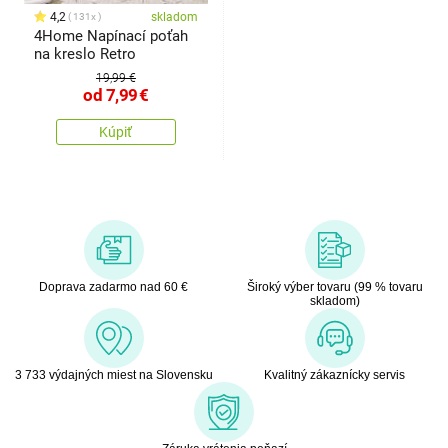
4,2
skladom
131x
4Home Napínací poťah
na kreslo Retro
19,99 €
od
7,99
€
Kúpiť
Doprava zadarmo nad 60 €
Široký výber tovaru (99 % tovaru
skladom)
3 733 výdajných miest na Slovensku
Kvalitný zákaznícky servis