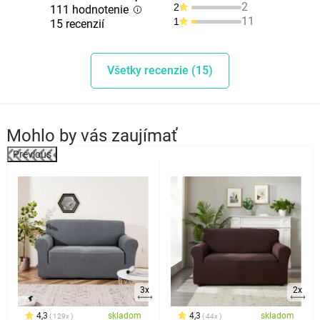
2
2
111 hodnotenie
11
1
15 recenzií
Všetky recenzie (15)
Mohlo by vás zaujímať
Previous
%
3x
2x
4,3
skladom
4,3
skladom
129x
44x