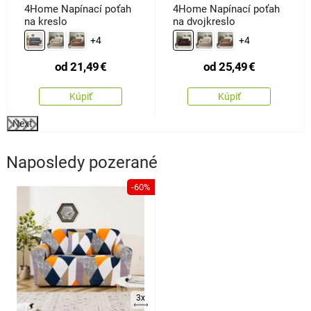
4Home Napínací poťah
4Home Napínací poťah
na kreslo
na dvojkreslo
+4
+4
od
21,49
€
od
25,49
€
Kúpiť
Kúpiť
Next
Naposledy pozerané
-60%
3x