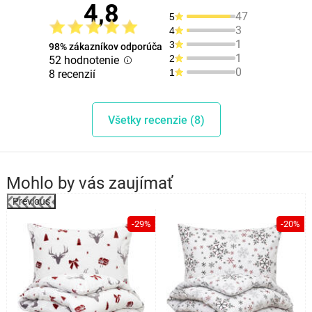
4,8
47
5
3
4
1
3
98% zákazníkov odporúča
1
2
52 hodnotenie
0
1
8 recenzií
Všetky recenzie (8)
Mohlo by vás zaujímať
Previous
%
-29%
-20%