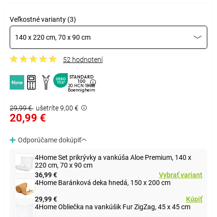
Veľkostné varianty (3)
140 x 220 cm, 70 x 90 cm
52 hodnotení
STANDARD
100
20.HCN.18488
Boennigheim
29,99 €
ušetríte 9,00 €
20,99 €
Odporúčame dokúpiť
4Home Set prikrývky a vankúša Aloe Premium, 140 x
220 cm, 70 x 90 cm
36,99 €
Vybrať variant
4Home Baránková deka hnedá, 150 x 200 cm
29,99 €
Kúpiť
4Home Obliečka na vankúšik Fur ZigZag, 45 x 45 cm