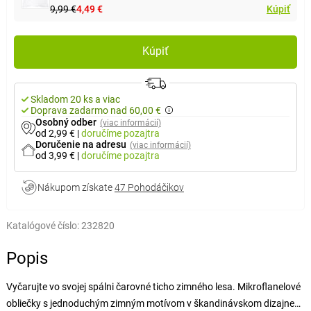
9,99 €
4,49 €
Kúpiť
Kúpiť
Skladom 20 ks a viac
Doprava zadarmo nad 60,00 €
Osobný odber
(viac informácií)
od 2,99 €
|
doručíme
pozajtra
Doručenie na adresu
(viac informácií)
od 3,99 €
|
doručíme
pozajtra
Nákupom získate
47 Pohodáčikov
Katalógové číslo:
232820
Popis
Vyčarujte vo svojej spálni čarovné ticho zimného lesa. Mikroflanelové
obliečky s jednoduchým zimným motívom v škandinávskom dizajne