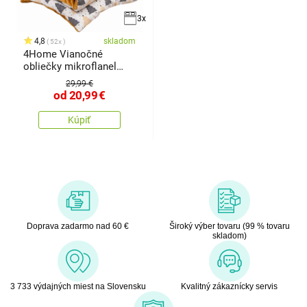
3x
4,8
skladom
52x
4Home Vianočné
obliečky mikroflanel
Nordic winter
29,99 €
od
20,99
€
Kúpiť
Doprava zadarmo nad 60 €
Široký výber tovaru (99 % tovaru
skladom)
3 733 výdajných miest na Slovensku
Kvalitný zákaznícky servis