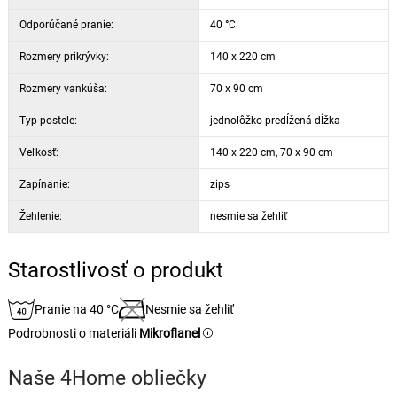
Odporúčané pranie:
40 °C
Rozmery prikrývky:
140 x 220 cm
Rozmery vankúša:
70 x 90 cm
Typ postele:
jednolôžko predĺžená dĺžka
Veľkosť:
140 x 220 cm, 70 x 90 cm
Zapínanie:
zips
Žehlenie:
nesmie sa žehliť
Starostlivosť o produkt
Pranie na 40 °C
Nesmie sa žehliť
Podrobnosti o materiáli
Mikroflanel
Naše 4Home obliečky