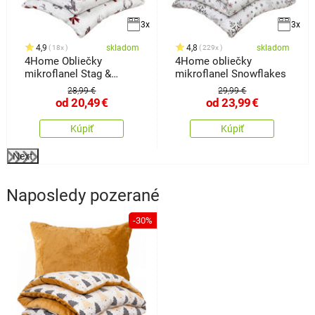
3x
3x
4,9
skladom
4,8
skladom
18x
229x
4Home Obliečky
4Home obliečky
mikroflanel Stag &
mikroflanel Snowflakes
Bows
28,99 €
29,99 €
od
20,49
€
od
23,99
€
Kúpiť
Kúpiť
Next
Naposledy pozerané
-30%