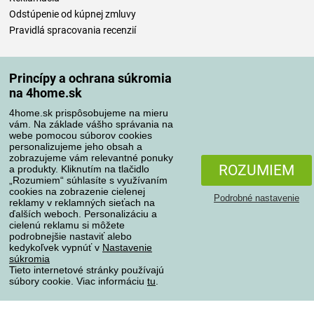
Odstúpenie od kúpnej zmluvy
Pravidlá spracovania recenzií
Spôsoby dopravy
Princípy a ochrana súkromia
na 4home.sk
4home.sk prispôsobujeme na mieru
Spôsoby platby
vám. Na základe vášho správania na
webe pomocou súborov cookies
personalizujeme jeho obsah a
zobrazujeme vám relevantné ponuky
Spoľahlivý obchod
ROZUMIEM
a produkty. Kliknutím na tlačidlo
„Rozumiem“ súhlasíte s využívaním
cookies na zobrazenie cielenej
Podrobné nastavenie
reklamy v reklamných sieťach na
ďalších weboch. Personalizáciu a
cielenú reklamu si môžete
podrobnejšie nastaviť alebo
kedykoľvek vypnúť v
Nastavenie
súkromia
Tieto internetové stránky používajú
súbory cookie. Viac informáciu
tu
.