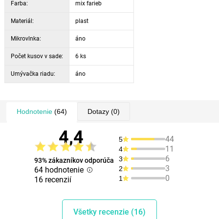
Farba:
mix farieb
Materiál:
plast
Mikrovlnka:
áno
Počet kusov v sade:
6 ks
Umývačka riadu:
áno
Hodnotenie
(64)
Dotazy
(0)
4,4
44
5
11
4
6
3
93% zákazníkov odporúča
3
2
64 hodnotenie
0
1
16 recenzií
Všetky recenzie (16)