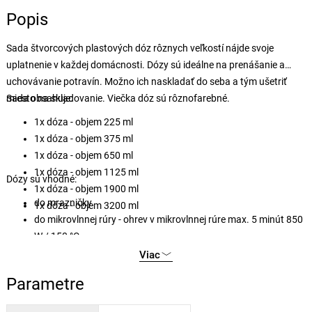
Popis
Sada štvorcových plastových dóz rôznych veľkostí nájde svoje
uplatnenie v každej domácnosti. Dózy sú ideálne na prenášanie a
uchovávanie potravín. Možno ich naskladať do seba a tým ušetriť
miesto na skladovanie. Viečka dóz sú rôznofarebné.
Sada obsahuje:
1x dóza - objem 225 ml
1x dóza - objem 375 ml
1x dóza - objem 650 ml
1x dóza - objem 1125 ml
Dózy sú vhodné:
1x dóza - objem 1900 ml
do mrazničky
1x dóza - objem 3200 ml
do mikrovlnnej rúry - ohrev v mikrovlnnej rúre max. 5 minút 850
W / 150 °C
do umývačky riadu
Viac
Parametre