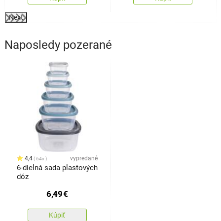
Next
Naposledy pozerané
4,4
vypredané
64x
6-dielná sada plastových
dóz
6,49
€
Kúpiť