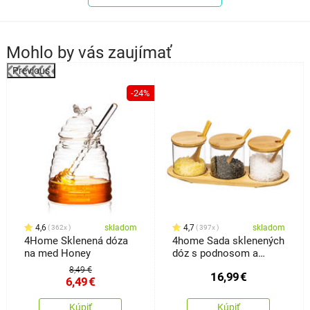
Mohlo by vás zaujímať
Previous
-24%
4,6
skladom
4,7
skladom
362x
397x
4Home Sklenená dóza
4home Sada sklenených
na med Honey
dóz s podnosom a
lyžičkami Bamboo, 310
8,49 €
16,99
€
ml
6,49
€
Kúpiť
Kúpiť