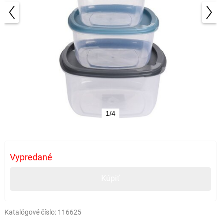
1/4
Vypredané
Kúpiť
Katalógové číslo:
116625