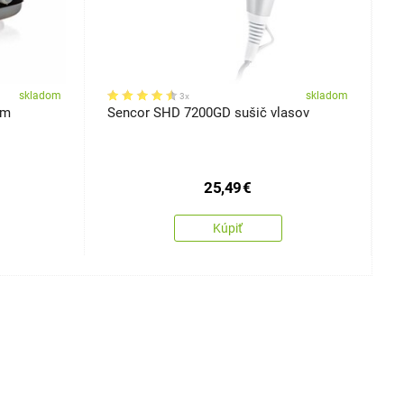
skladom
skladom
3x
ým
Sencor SHD 7200GD sušič vlasov
S
m
25,49
€
Kúpiť