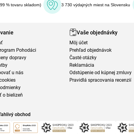
(99 % tovaru skladom)
3 730 výdajných miest na Slovensku
vanie
Vaše objednávky
ať
Môj účet
program Pohodáci
Prehľad objednávok
ceny dopravy
Časté otázky
atby
Reklamácia
povať u nás
Odstúpenie od kúpnej zmluvy
cookies
Pravidlá spracovania recenzií
podmienky
ť o bielizeň
ľahlivý obchod