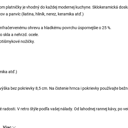
om platničky je vhodný do každej modernej kuchyne. Sklokeramická dosk
 a panvíc (liatina, hliník, nerez, keramika atď.)
 infračervenému ohrevu a hladkému povrchu úspornejšie o 25 %.
 skla a nehrzd. ocele.
rotišmykové nožičky.
mika atď.)
ýška bez pokrievky 8,5 cm. Na čistenie hrnca i pokrievky používajte bežn
radosti. V retro štýle podľa vašej nálady. Od lahodnej rannej kávy, po v
Viac