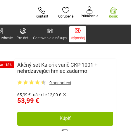
Prihlásenie
Kontakt
Obľúbené
Košík
 zdravie
Pre deti
Cestovanie a nákupy
Výpredaj
Akčný set Kalorik varič CKP 1001 +
va -18%
nehrdzavejúci hrniec zadarmo
9 hodnotení
65,99 €
ušetríte 12,00 €
53,99 €
Kúpiť