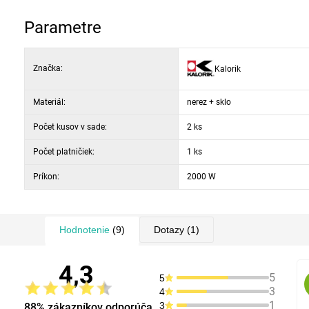
rozmer varnej platničky: 220 mm
Parametre
Značka:
Kalorik
Materiál:
nerez + sklo
Počet kusov v sade:
2 ks
Počet platničiek:
1 ks
Príkon:
2000 W
Hodnotenie
(9)
Dotazy
(1)
4,3
5
5
3
4
1
3
88% zákazníkov odporúča