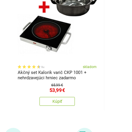
skladom
9x
Akčný set Kalorik varič CKP 1001 +
nehrdzavejúci hrniec zadarmo
65,99 €
53,99
€
Kúpiť