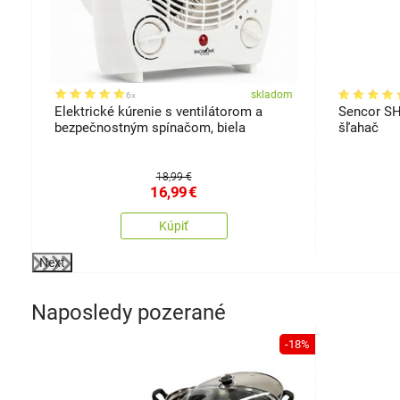
om
skladom
6x
Elektrické kúrenie s ventilátorom a
Sencor S
bezpečnostným spínačom, biela
šľahač
18,99 €
16,99
€
Kúpiť
Next
Naposledy pozerané
-18%