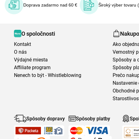
Doprava zadarmo nad 60 €
Široký výber tovaru 
O spoločnosti
Nakupo
Kontakt
Ako objedn
O nás
Vernostný 
Výdajné miesta
Spôsoby a 
Affiliate program
Spôsoby pl
Nenech to být - Whistleblowing
Prečo naku
Nastavenie 
Obchodné 
Starostlivos
Spôsoby dopravy
Spôsoby platby
Spo