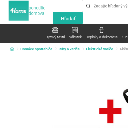
pohodlie
domova
Bytový textil
Nábytok
Doplnky a dekorácie
Kuc
Domáce spotrebiče
Rúry a variče
Elektrické variče
Akčný