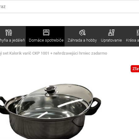
hyňa a jedáleň
Domáce spotrebiče
Záhrada a hobby
Upratovanie
Krása a
 set Kalorik varič CKP 1001 + nehrdzavejúci hrniec zadarmo
Zľa