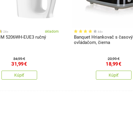
skladom
26x
44x
HM 5206WH-EUE3 ručný
Banquet Hriankovač s časov
ovládačom, čierna
34,99 €
20,99 €
31,99
€
18,99
€
Kúpiť
Kúpiť