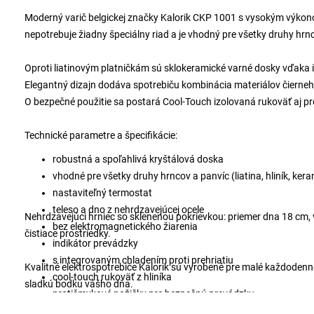
Moderný varič belgickej značky Kalorik CKP 1001 s vysokým výkon
nepotrebuje žiadny špeciálny riad a je vhodný pre všetky druhy hrncov
Oproti liatinovým platničkám sú sklokeramické varné dosky vďaka
Elegantný dizajn dodáva spotrebiču kombinácia materiálov čierneho
O bezpečné použitie sa postará Cool-Touch izolovaná rukoväť aj p
Technické parametre a špecifikácie:
robustná a spoľahlivá kryštálová doska
vhodné pre všetky druhy hrncov a panvíc (liatina, hliník, kera
nastaviteľný termostat
teleso a dno z nehrdzavejúcej ocele
Nehrdzavejúci hrniec so sklenenou pokrievkou: priemer dna 18 cm, v
bez elektromagnetického žiarenia
čistiace prostriedky.
indikátor prevádzky
s integrovaným chladením proti prehriatiu
Kvalitné elektrospotrebiče Kalorik sú vyrobené pre malé každodenné 
cool-touch rukoväť z hliníka
sladkú bodku vášho dňa.
protišmykové nožičky pre bezpečnú prevádzku
rozmery dosky: 360 x 280 mm