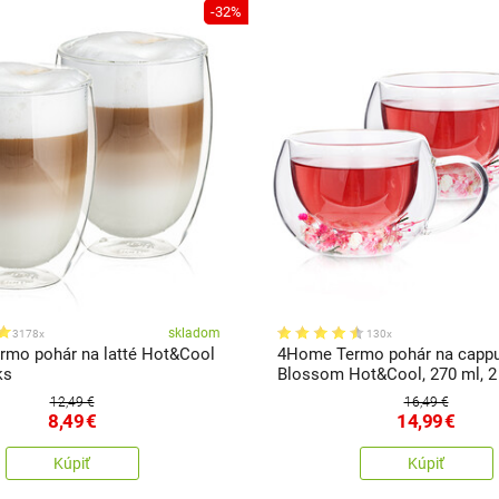
-32%
skladom
3178x
130x
mo pohár na latté Hot&Cool
4Home Termo pohár na capp
ks
Blossom Hot&Cool, 270 ml, 2
12,49 €
16,49 €
8,49
€
14,99
€
Kúpiť
Kúpiť