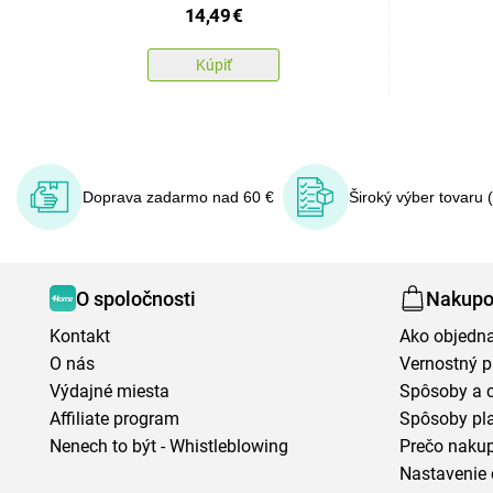
14,49
€
Kúpiť
Doprava zadarmo nad 60 €
Široký výber tovaru 
O spoločnosti
Nakupo
Kontakt
Ako objedn
O nás
Vernostný 
Výdajné miesta
Spôsoby a 
Affiliate program
Spôsoby pl
Nenech to být - Whistleblowing
Prečo naku
Nastavenie 