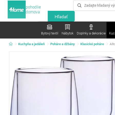
pohodlie
domova
Bytový textil
Nábytok
Doplnky a dekorácie
Kuc
Kuchyňa a jedáleň
Poháre a džbány
Klasické poháre
Alt