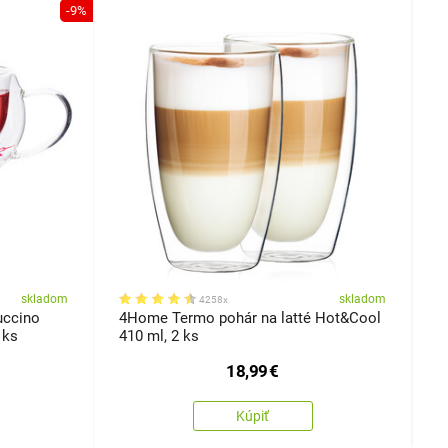
-9%
skladom
skladom
4258x
uccino
4Home Termo pohár na latté Hot&Cool
4
 ks
410 ml, 2 ks
3
18,99
€
Kúpiť