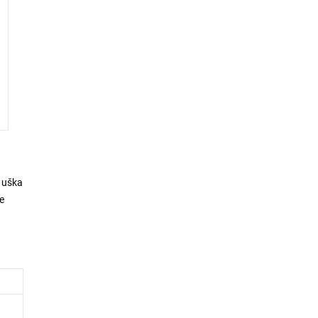
 uška
te