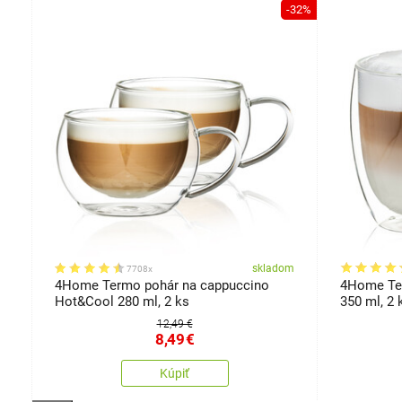
-32%
-32%
om
skladom
7708x
l
4Home Termo pohár na cappuccino
4Home Ter
Hot&Cool 280 ml, 2 ks
350 ml, 2 
12,49 €
8,49
€
Kúpiť