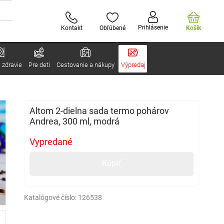
Prihlásenie
Kontakt
Obľúbené
Košík
 zdravie
Pre deti
Cestovanie a nákupy
Výpredaj
Altom 2-dielna sada termo pohárov
Andrea, 300 ml, modrá
Vypredané
Kúpiť
Katalógové číslo:
126538