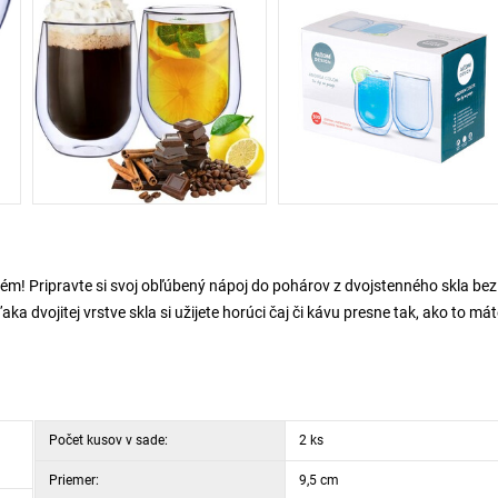
m! Pripravte si svoj obľúbený nápoj do pohárov z dvojstenného skla bez
ka dvojitej vrstve skla si užijete horúci čaj či kávu presne tak, ako to má
Počet kusov v sade:
2 ks
Priemer:
9,5 cm