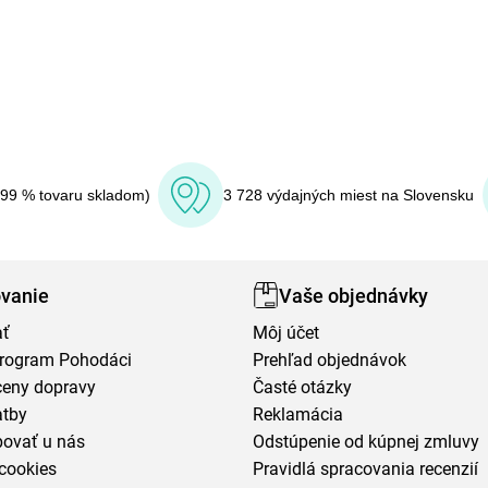
(99 % tovaru skladom)
3 728 výdajných miest na Slovensku
vanie
Vaše objednávky
ať
Môj účet
program Pohodáci
Prehľad objednávok
ceny dopravy
Časté otázky
atby
Reklamácia
povať u nás
Odstúpenie od kúpnej zmluvy
cookies
Pravidlá spracovania recenzií