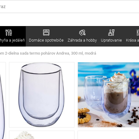
hyňa a jedáleň
Domáce spotrebiče
Záhrada a hobby
Upratovanie
Krása a
om 2-dielna sada termo pohárov Andrea, 300 ml, modrá