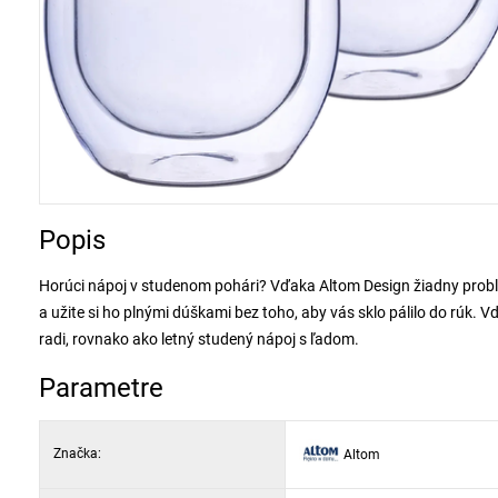
Popis
Horúci nápoj v studenom pohári? Vďaka Altom Design žiadny problé
a užite si ho plnými dúškami bez toho, aby vás sklo pálilo do rúk. Vďa
radi, rovnako ako letný studený nápoj s ľadom.
Parametre
Značka:
Altom