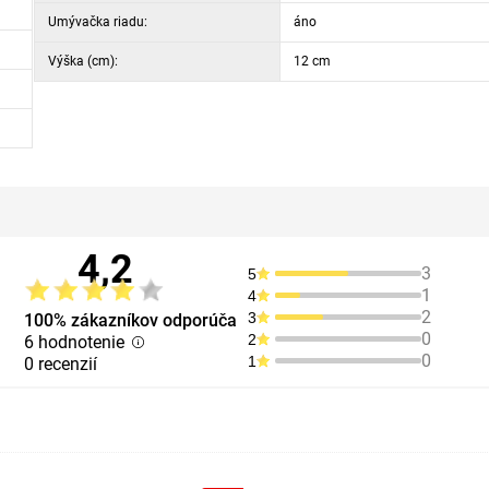
Umývačka riadu:
áno
Výška (cm):
12 cm
4,2
3
5
1
4
2
3
100% zákazníkov odporúča
0
2
6 hodnotenie
0
1
0 recenzií