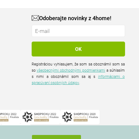
Odoberajte novinky z 4home!
Registráciou vyhlasujem, že som sa oboznámil som sa
so
všeobecnými obchodnými podmienkami
a súhlasím
s nimi a oboznámil som sa aj s
informáciami o
spracúvaní osobných údajov
.