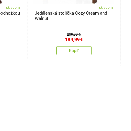
skladom
skladom
 podnožkou
Jedálenská stolička Cozy Cream and
S
Walnut
239,99 €
184,99
€
Kúpiť