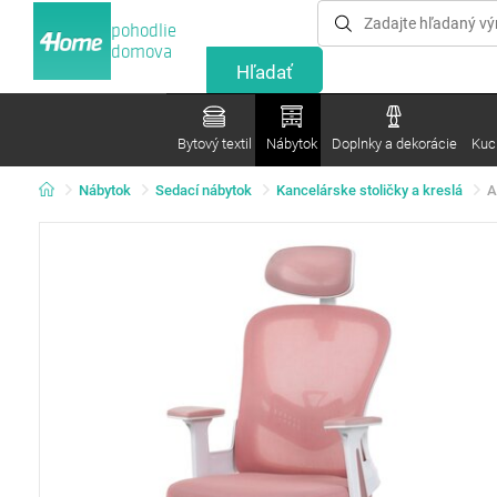
pohodlie
domova
Bytový textil
Nábytok
Doplnky a dekorácie
Kuc
Nábytok
Sedací nábytok
Kancelárske stoličky a kreslá
A