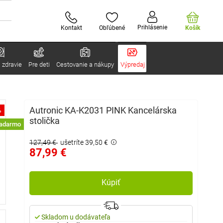
Prihlásenie
Kontakt
Obľúbené
Košík
 zdravie
Pre deti
Cestovanie a nákupy
Výpredaj
Autronic KA-K2031 PINK Kancelárska
%
stolička
zadarmo
127,49 €
ušetríte 39,50 €
87,99 €
Kúpiť
Skladom u dodávateľa