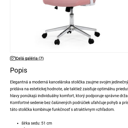
Celá galéria (7)
Popis
Elegantná a moderná kancelárska stolička zaujme svojim jedinečný
pridáva na estetickej hodnote, ale taktiež zaisťuje optimálnu prie
hlavy ponúkajú individuálny komfort, ktorý podporuje správne držan
Komfortné sedenie bez čalúnených podrúčiek uľahčuje pohyb a príst
táto stolička kombinuje funkčnosť s atraktívnym vzhľadom.
šírka sedu: 51 cm