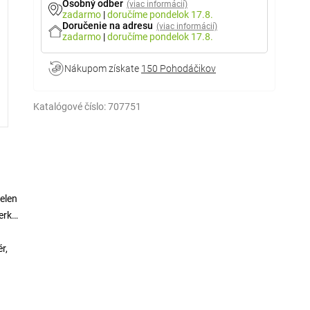
Osobný odber
(viac informácií)
zadarmo
|
doručíme
pondelok 17.8.
Doručenie na adresu
(viac informácií)
zadarmo
|
doručíme
pondelok 17.8.
Nákupom získate
150 Pohodáčikov
Katalógové číslo:
707751
elen
ierka
r,