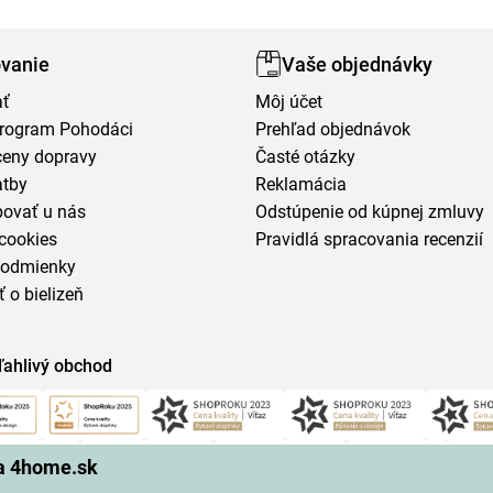
vanie
Vaše objednávky
ať
Môj účet
program Pohodáci
Prehľad objednávok
ceny dopravy
Časté otázky
atby
Reklamácia
povať u nás
Odstúpenie od kúpnej zmluvy
cookies
Pravidlá spracovania recenzií
podmienky
ť o bielizeň
ľahlivý obchod
na 4home.sk