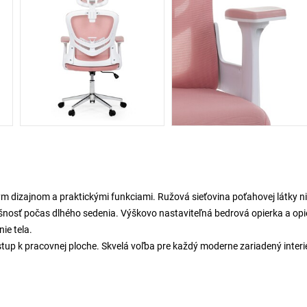
m dizajnom a praktickými funkciami. Ružová sieťovina poťahovej látky ni
dušnosť počas dlhého sedenia. Výškovo nastaviteľná bedrová opierka a op
ie tela.
up k pracovnej ploche. Skvelá voľba pre každý moderne zariadený interié