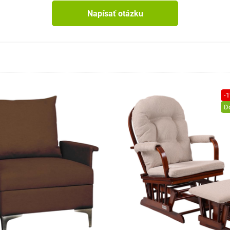
Napísať otázku
-
D