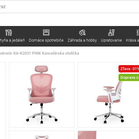
hyňa a jedáleň
Domáce spotrebiče
Záhrada a hobby
Upratovanie
Krása a
utronic KA-K2031 PINK Kancelárska stolička
Zľava -31
Doprava 