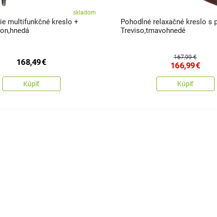
skladom
ie multifunkčné kreslo +
Pohodlné relaxačné kreslo s
ron,hnedá
Treviso,tmavohnedé
167,99 €
168,49
€
166,99
€
Kúpiť
Kúpiť