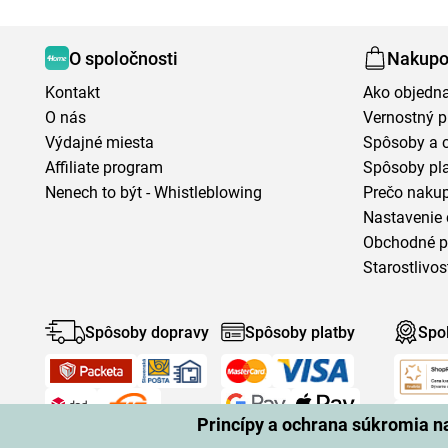
O spoločnosti
Nakupo
Kontakt
Ako objedn
O nás
Vernostný 
Výdajné miesta
Spôsoby a 
Affiliate program
Spôsoby pl
Nenech to být - Whistleblowing
Prečo naku
Nastavenie 
Obchodné 
Starostlivos
Spôsoby dopravy
Spôsoby platby
Spo
Princípy a ochrana súkromia 