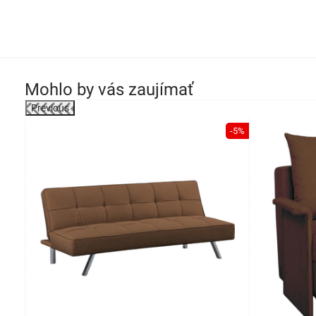
Mohlo by vás zaujímať
Previous
-28%
-5%