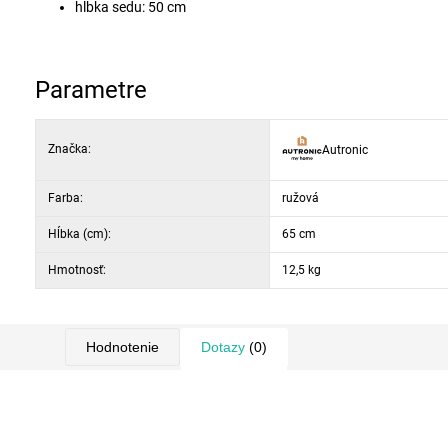
hĺbka sedu: 50 cm
výška sedu: 48 - 57 cm
nastaviteľná výška: 113 - 122 cm
výška podrúčiek: 68 cm
Parametre
materiál: sieťovina + plast + kov
Značka:
Autronic
Farba:
ružová
Hĺbka (cm):
65 cm
Hmotnosť:
12,5 kg
Hodnotenie
Dotazy
(0)