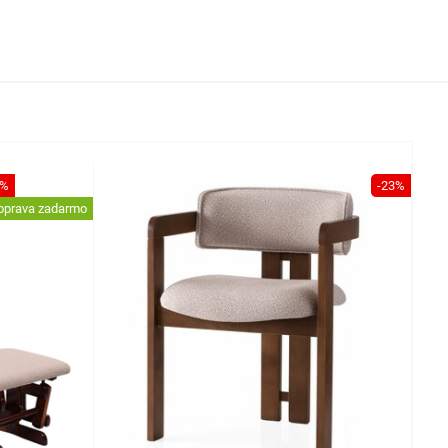
1%
-23%
oprava zadarmo