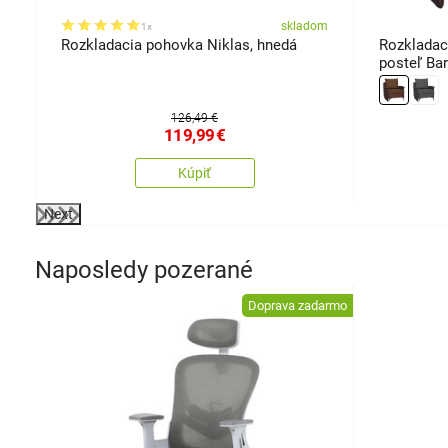
om
skladom
1x
Rozkladacia pohovka Niklas, hnedá
Rozkladac
posteľ Ba
126,49 €
119,99
€
Kúpiť
Next
Naposledy pozerané
Doprava zadarmo