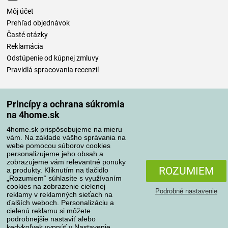
Môj účet
Prehľad objednávok
Časté otázky
Reklamácia
Odstúpenie od kúpnej zmluvy
Pravidlá spracovania recenzií
Spôsoby dopravy
Princípy a ochrana súkromia
na 4home.sk
4home.sk prispôsobujeme na mieru
Spôsoby platby
vám. Na základe vášho správania na
webe pomocou súborov cookies
personalizujeme jeho obsah a
zobrazujeme vám relevantné ponuky
Spoľahlivý obchod
ROZUMIEM
a produkty. Kliknutím na tlačidlo
„Rozumiem“ súhlasíte s využívaním
cookies na zobrazenie cielenej
Podrobné nastavenie
reklamy v reklamných sieťach na
ďalších weboch. Personalizáciu a
cielenú reklamu si môžete
podrobnejšie nastaviť alebo
kedykoľvek vypnúť v
Nastavenie