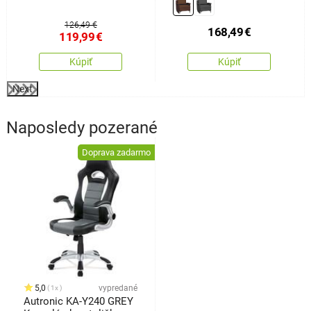
126,49 €
168,49
€
119,99
€
Kúpiť
Kúpiť
Next
Naposledy pozerané
Doprava zadarmo
5,0
vypredané
1x
Autronic KA-Y240 GREY