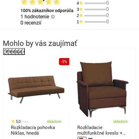
0
4
0
3
100% zákazníkov odporúča
0
2
1 hodnotenie
0
1
0 recenzií
Mohlo by vás zaujímať
Previous
%
-5%
5,0
skladom
skladom
1x
Rozkladacia pohovka
Rozkladacie
Niklas, hnedá
multifunkčné kreslo +
posteľ Baron,hnedá