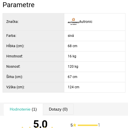
šírka podrúčiek: 8 cm
Parametre
materiál: ekokoža + plast
Značka:
Autronic
Farba:
sivá
Hĺbka (cm):
68 cm
Hmotnosť:
16 kg
Nosnosť:
120 kg
Šírka (cm):
67 cm
Výška (cm):
124 cm
Hodnotenie
(1)
Dotazy
(0)
5,0
1
5