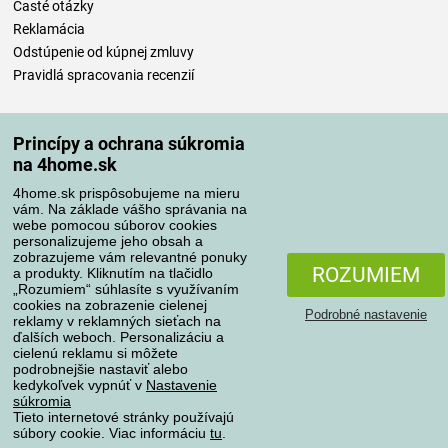
Časté otázky
Reklamácia
Odstúpenie od kúpnej zmluvy
Pravidlá spracovania recenzií
Spôsoby dopravy
Princípy a ochrana súkromia
na 4home.sk
4home.sk prispôsobujeme na mieru
Spôsoby platby
vám. Na základe vášho správania na
webe pomocou súborov cookies
personalizujeme jeho obsah a
zobrazujeme vám relevantné ponuky
Spoľahlivý obchod
ROZUMIEM
a produkty. Kliknutím na tlačidlo
„Rozumiem“ súhlasíte s využívaním
cookies na zobrazenie cielenej
Podrobné nastavenie
reklamy v reklamných sieťach na
ďalších weboch. Personalizáciu a
cielenú reklamu si môžete
podrobnejšie nastaviť alebo
kedykoľvek vypnúť v
Nastavenie
súkromia
Tieto internetové stránky používajú
súbory cookie. Viac informáciu
tu
.