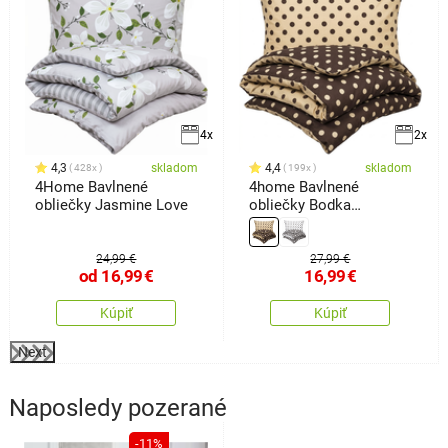
4x
2x
4,3
skladom
4,4
skladom
428x
199x
4Home Bavlnené
4home Bavlnené
obliečky Jasmine Love
obliečky Bodka
Čokoláda, 140 x 220 cm,
70 x 90 cm
24,99 €
27,99 €
od
16,99
€
16,99
€
Kúpiť
Kúpiť
Next
Naposledy pozerané
-11%