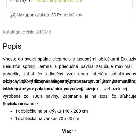
od 3,99 €
|
doručíme
pondelok 17.8.
Nákupom získate
50 Pohodáčikov
Katalógové číslo:
243046
Popis
Vneste do svojej spálne eleganciu s luxusnými obliečkami Exkluziv
Beautiful spring. Jemná a priedušná bavlna zaručuje maximálne
pohodlie, zatiaľ čo jedinečný vzor dodá interiéru sofistikovaný
nádych. Štýlový dizajn inšpirovaný prírodou vytvorí útulnú atmosféru,
Obliečky sú zdobené elegantnými vzormi a jemnými pruhmi
v ktorej si užijete pokojný a ničím nerušený spánok.
kombinovanými vo farbách tyrkysovej, sivej a svetlozelenej. Sú
vyrobené zo 100% bavlny. Zapínanie je na zips, čo uľahčuje
povliekanie.
Súprava obsahuje:
1x obliečka na prikrývku 140 x 200 cm
1x obliečka na vankúš 70 x 90 cm
Viac