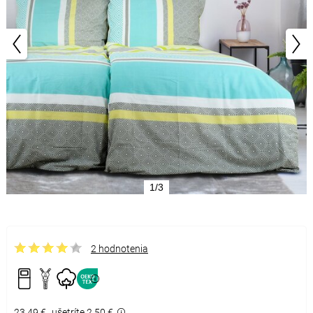
1/3
2 hodnotenia
23,49 €
ušetríte 2,50 €