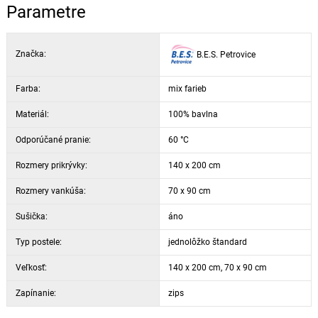
Parametre
Značka:
B.E.S. Petrovice
Farba:
mix farieb
Materiál:
100% bavlna
Odporúčané pranie:
60 °C
Rozmery prikrývky:
140 x 200 cm
Rozmery vankúša:
70 x 90 cm
Sušička:
áno
Typ postele:
jednolôžko štandard
Veľkosť:
140 x 200 cm, 70 x 90 cm
Zapínanie:
zips