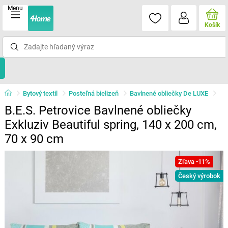
Menu
Košík
Bytový textil
Posteľná bielizeň
Bavlnené obliečky De LUXE
B.E.S. Petrovice Bavlnené obliečky
Exkluziv Beautiful spring, 140 x 200 cm,
70 x 90 cm
Zľava -11%
Český výrobok