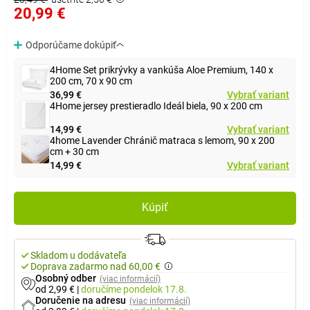
20,99 €
Odporúčame dokúpiť
4Home Set prikrývky a vankúša Aloe Premium, 140 x
200 cm, 70 x 90 cm
36,99 €
Vybrať variant
4Home jersey prestieradlo Ideál biela, 90 x 200 cm
14,99 €
Vybrať variant
4home Lavender Chránič matraca s lemom, 90 x 200
cm + 30 cm
14,99 €
Vybrať variant
Kúpiť
Skladom u dodávateľa
Doprava zadarmo nad 60,00 €
Osobný odber
(viac informácií)
od 2,99 €
|
doručíme
pondelok 17.8.
Doručenie na adresu
(viac informácií)