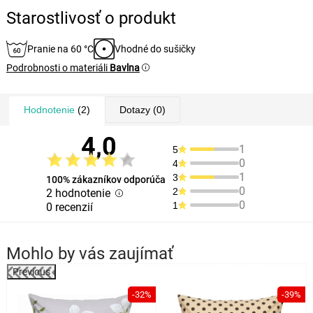
Starostlivosť o produkt
Pranie na 60 °C
Vhodné do sušičky
Podrobnosti o materiáli
Bavlna
Hodnotenie
(2)
Dotazy
(0)
4,0
1
5
0
4
1
3
100% zákazníkov odporúča
0
2
2 hodnotenie
0
1
0 recenzií
Mohlo by vás zaujímať
Previous
%
-32%
-39%