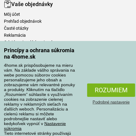
Vaše objednávky
Môj účet
Prehľad objednávok
Časté otázky
Reklamácia
Odstúpenie od kúpnej zmluvy
Pravidlá spracovania recenzií
Princípy a ochrana súkromia
na 4home.sk
Spôsoby dopravy
4home.sk prispôsobujeme na mieru
vám. Na základe vášho správania na
webe pomocou súborov cookies
personalizujeme jeho obsah a
zobrazujeme vám relevantné ponuky
Spôsoby platby
ROZUMIEM
a produkty. Kliknutím na tlačidlo
„Rozumiem“ súhlasíte s využívaním
cookies na zobrazenie cielenej
Podrobné nastavenie
reklamy v reklamných sieťach na
Spoľahlivý obchod
ďalších weboch. Personalizáciu a
cielenú reklamu si môžete
podrobnejšie nastaviť alebo
kedykoľvek vypnúť v
Nastavenie
súkromia
Tieto internetové stránky používajú