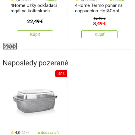
4Home Úzky odkladací
4Home Termo pohár na
regál na kolieskach
cappuccino Hot&Cool
Slim Jim
280 ml, 2 ks
12,49 €
22,49
€
8,49
€
Kúpiť
Kúpiť
Next
Naposledy pozerané
-40%
4,8
u dodávateľa
25x