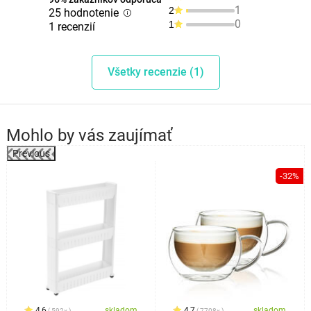
1
2
25 hodnotenie
0
1
1 recenzií
Všetky recenzie (1)
Mohlo by vás zaujímať
Previous
%
-32%
4,6
skladom
4,7
skladom
592x
7708x