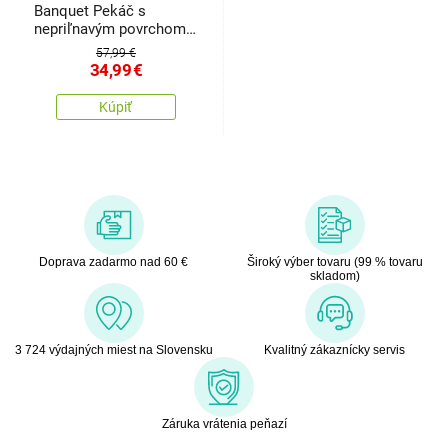
Banquet Pekáč s
nepriľnavým povrchom
Granite 32,5 x 21 x 11
57,99 €
cm, 5,7 l, so sklenenou
34,99
€
pokrievkou
Kúpiť
Doprava zadarmo nad 60 €
Široký výber tovaru (99 % tovaru
skladom)
3 724 výdajných miest na Slovensku
Kvalitný zákaznícky servis
Záruka vrátenia peňazí