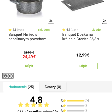
3x
2x
4,6
skladom
4,4
skladom
92x
72x
Banquet Hrniec s
Banquet Doska na
nepriľnavým povrchom
krájanie Granite 36,3 x
Granite, 20 x 9,5 cm
27,5 cm
28,99 €
12,99
€
24,49
€
Kúpiť
Kúpiť
Next
Hodnotenie
(25)
Dotazy
(0)
4,8
24
5
0
4
0
3
96% zákazníkov odporúča