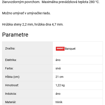
žiaruvzdorným povrchom. Maximálna prevádzková teplota 280 °C.
Možno umývať v umývačke riadu.
Hrúbka steny 2,2 mm, hrúbka dna 4,7 mm.
Parametre
Značka:
Banquet
Elektrika:
áno
Farba:
sivá
Hĺbka (cm):
21 cm
Hmotnosť:
1,22 kg
Indukcia:
áno
Materiál:
hliník