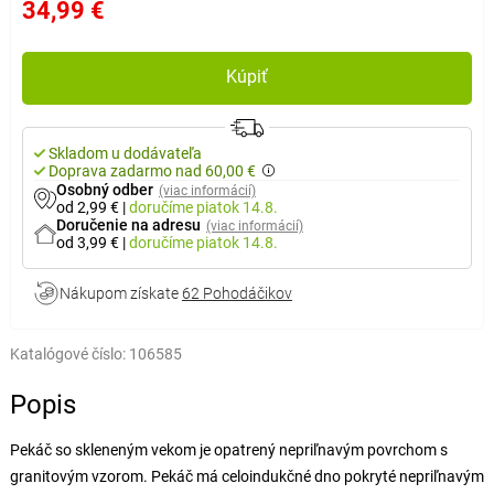
34,99 €
Kúpiť
Skladom u dodávateľa
Doprava zadarmo nad 60,00 €
Osobný odber
(viac informácií)
od 2,99 €
|
doručíme
piatok 14.8.
Doručenie na adresu
(viac informácií)
od 3,99 €
|
doručíme
piatok 14.8.
Nákupom získate
62 Pohodáčikov
Katalógové číslo:
106585
Popis
Pekáč so skleneným vekom je opatrený nepriľnavým povrchom s
granitovým vzorom. Pekáč má celoindukčné dno pokryté nepriľnavým