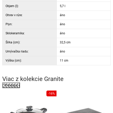
Objem (l):
5,7 l
Ohrev v rúre:
áno
Plyn:
áno
Sklokeramika:
áno
Šírka (cm):
32,5 cm
Umývačka riadu:
áno
Výška (cm):
11 cm
Viac z kolekcie
Granite
Previous
%
-16%