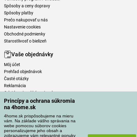
Spôsoby a ceny dopravy
Spôsoby platby
Prečo nakupovať u nás
Nastavenie cookies
Obchodné podmienky
Starostlivosť o bielizeň
Vaše objednávky
Môj účet
Prehľad objednávok
Časté otázky
Reklamácia
Odstúpenie od kúpnej zmluvy
Pravidlá spracovania recenzií
Princípy a ochrana súkromia
na 4home.sk
Spôsoby dopravy
4home.sk prispôsobujeme na mieru
vám. Na základe vášho správania na
webe pomocou súborov cookies
personalizujeme jeho obsah a
zobrazujeme vám relevantné ponuky