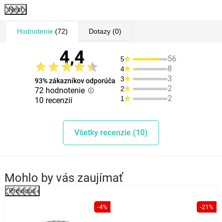
Next
Hodnotenie
(72)
Dotazy
(0)
4,4
56
5
8
4
3
3
93% zákazníkov odporúča
2
2
72 hodnotenie
2
1
10 recenzií
Všetky recenzie (10)
Mohlo by vás zaujímať
Previous
-4%
-21%