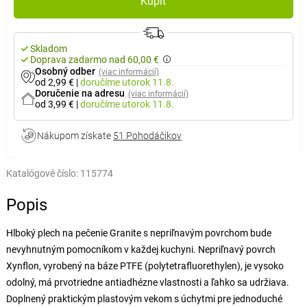
Kúpiť
Skladom
Doprava zadarmo nad 60,00 €
Osobný odber
(viac informácií)
od 2,99 €
|
doručíme
utorok 11.8.
Doručenie na adresu
(viac informácií)
od 3,99 €
|
doručíme
utorok 11.8.
Nákupom získate
51 Pohodáčikov
Katalógové číslo:
115774
Popis
Hlboký plech na pečenie Granite s nepriľnavým povrchom bude
nevyhnutným pomocníkom v každej kuchyni. Nepriľnavý povrch
Xynflon, vyrobený na báze PTFE (polytetrafluorethylen), je vysoko
odolný, má prvotriedne antiadhézne vlastnosti a ľahko sa udržiava.
Doplnený praktickým plastovým vekom s úchytmi pre jednoduché