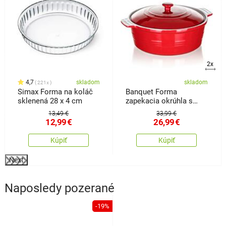
2x
4,7
skladom
skladom
221x
Simax Forma na koláč
Banquet Forma
sklenená 28 x 4 cm
zapekacia okrúhla s
pokrievkou Culinaria
13,49 €
33,99 €
Red 3 l
12,99
€
26,99
€
Kúpiť
Kúpiť
Next
Naposledy pozerané
-19%