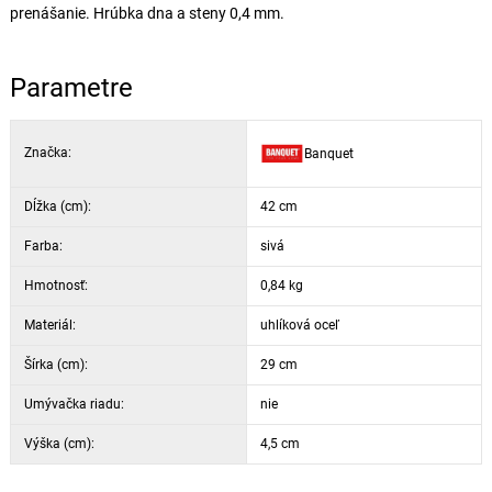
prenášanie. Hrúbka dna a steny 0,4 mm.
Parametre
Značka:
Banquet
Dĺžka (cm):
42 cm
Farba:
sivá
Hmotnosť:
0,84 kg
Materiál:
uhlíková oceľ
Šírka (cm):
29 cm
Umývačka riadu:
nie
Výška (cm):
4,5 cm