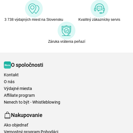
3 738 výdajných miest na Slovensku
Kvalitný zákaznícky servis
Záruka vrátenia peňazí
O spoločnosti
Kontakt
O nás
Výdajné miesta
Affiliate program
Nenech to být - Whistleblowing
Nakupovanie
Ako objednať
Vernostný program Pohodáci