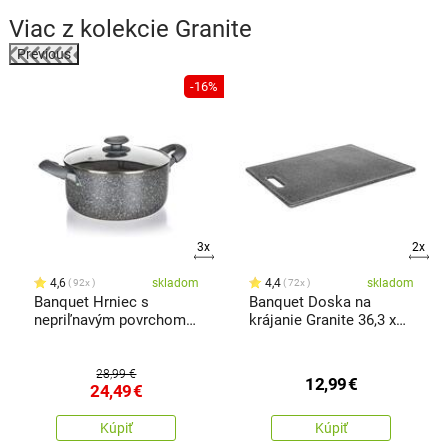
Viac z kolekcie
Granite
Previous
-16%
3x
2x
4,6
skladom
4,4
skladom
92x
72x
Banquet Hrniec s
Banquet Doska na
nepriľnavým povrchom
krájanie Granite 36,3 x
Granite, 20 x 9,5 cm
27,5 cm
28,99 €
12,99
€
24,49
€
Kúpiť
Kúpiť