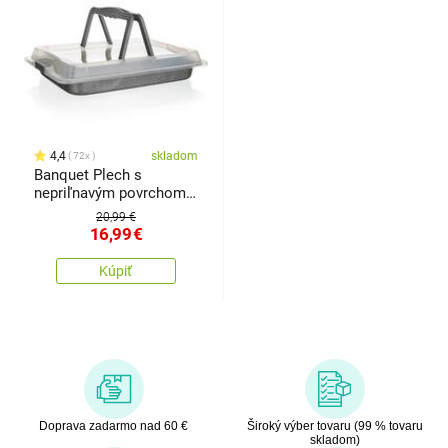
4,4
skladom
72x
Banquet Plech s
nepriľnavým povrchom
Granite s vekom, 42 x 29
20,99 €
x 4,5 cm
16,99
€
Kúpiť
Doprava zadarmo nad 60 €
Široký výber tovaru (99 % tovaru
skladom)