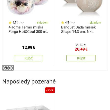
4,7
skladom
4,5
skladom
16x
9x
4Home Termo miska
Banquet Sada misiek
Forge Hot&Cool 300 ml,
Shape 14,3 cm, 6 ks
2 ks
23,49 €
12,99
€
20,49
€
Kúpiť
Kúpiť
Next
Naposledy pozerané
-25%