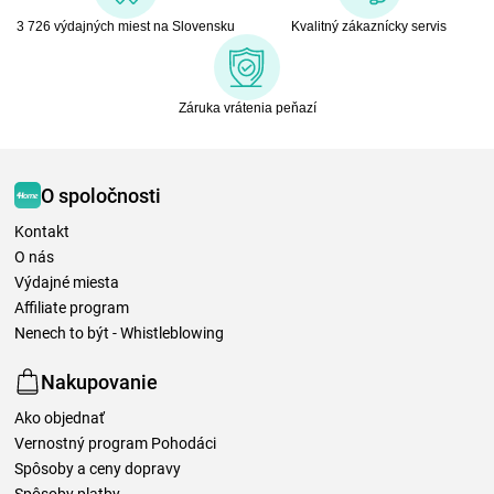
3 726 výdajných miest na Slovensku
Kvalitný zákaznícky servis
Záruka vrátenia peňazí
O spoločnosti
Kontakt
O nás
Výdajné miesta
Affiliate program
Nenech to být - Whistleblowing
Nakupovanie
Ako objednať
Vernostný program Pohodáci
Spôsoby a ceny dopravy