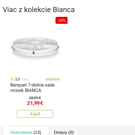
Viac z kolekcie
Bianca
-24%
3,9
skladom
13x
Banquet 7-dielna sada
misiek BIANCA
28,99 €
21,99
€
Kúpiť
Hodnotenie
(13)
Dotazy
(0)