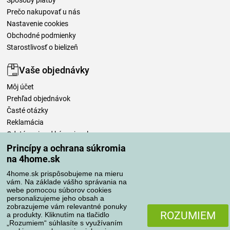
Spôsoby platby
Prečo nakupovať u nás
Nastavenie cookies
Obchodné podmienky
Starostlivosť o bielizeň
Vaše objednávky
Môj účet
Prehľad objednávok
Časté otázky
Reklamácia
Odstúpenie od kúpnej zmluvy
Pravidlá spracovania recenzií
Princípy a ochrana súkromia
na 4home.sk
Spôsoby dopravy
4home.sk prispôsobujeme na mieru
vám. Na základe vášho správania na
webe pomocou súborov cookies
personalizujeme jeho obsah a
zobrazujeme vám relevantné ponuky
Spôsoby platby
ROZUMIEM
a produkty. Kliknutím na tlačidlo
„Rozumiem“ súhlasíte s využívaním