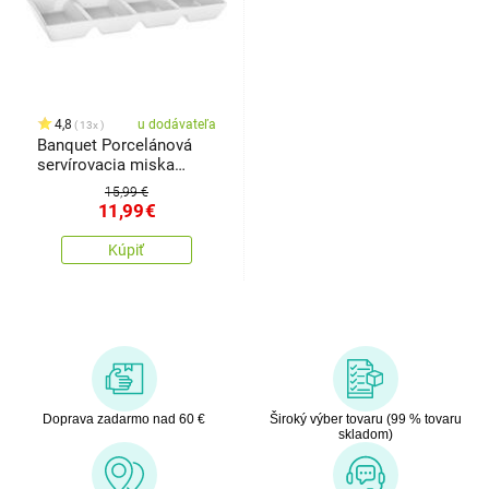
4,8
u dodávateľa
13x
Banquet Porcelánová
servírovacia miska
BIANCA, 33,7 x 13,7 x 3,6
15,99 €
cm
11,99
€
Kúpiť
Doprava zadarmo nad 60 €
Široký výber tovaru (99 % tovaru
skladom)