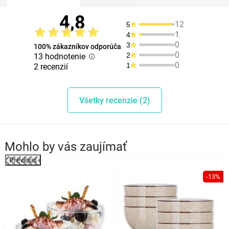
4,8
12
5
1
4
0
3
100% zákazníkov odporúča
0
2
13 hodnotenie
0
1
2 recenzií
Všetky recenzie (2)
Mohlo by vás zaujímať
Previous
%
-13%