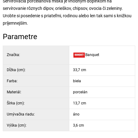
Servírovacia porcelánová miska je vhodným doplnkom na
servírovanie rôznych dipov, orieškov, chipsov, ovocia či zeleniny.
Urobte si posedenie s priateľmi, rodinou alebo len tak sami s knižkou
príjemnejším.
Parametre
Značka:
Banquet
Dĺžka (cm):
33,7 cm
Farba:
biela
Materiál:
porcelán
Šírka (cm):
13,7 cm
Umývačka riadu:
áno
Výška (cm):
3,6 cm