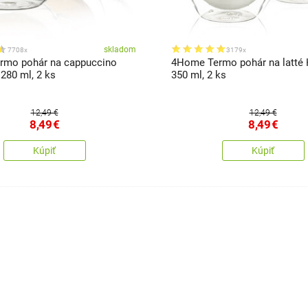
skladom
7708x
3179x
rmo pohár na cappuccino
4Home Termo pohár na latté
280 ml, 2 ks
350 ml, 2 ks
12,49 €
12,49 €
8,49
€
8,49
€
Kúpiť
Kúpiť