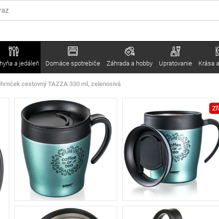
hyňa a jedáleň
Domáce spotrebiče
Záhrada a hobby
Upratovanie
Krása a
hrnček cestovný TAZZA 330 ml, zelenosivá
Zľ