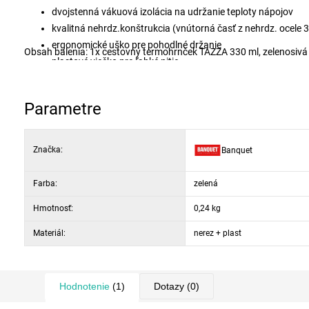
dvojstenná vákuová izolácia na udržanie teploty nápojov
kvalitná nehrdz.konštrukcia (vnútorná časť z nehrdz. ocele 
ergonomické uško pre pohodlné držanie
Obsah balenia: 1x cestovný termohrnček TAZZA 330 ml, zelenosivá
plastové viečko pre ľahké pitie
moderné zelenosivé metalické prevedenie
Parametre
Značka:
Banquet
Farba:
zelená
Hmotnosť:
0,24 kg
Materiál:
nerez + plast
Hodnotenie
(1)
Dotazy
(0)