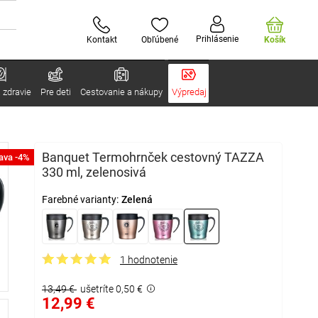
Prihlásenie
Kontakt
Obľúbené
Košík
 zdravie
Pre deti
Cestovanie a nákupy
Výpredaj
Banquet Termohrnček cestovný TAZZA
ava -4%
330 ml, zelenosivá
Farebné varianty:
Zelená
1 hodnotenie
13,49 €
ušetríte 0,50 €
12,99 €