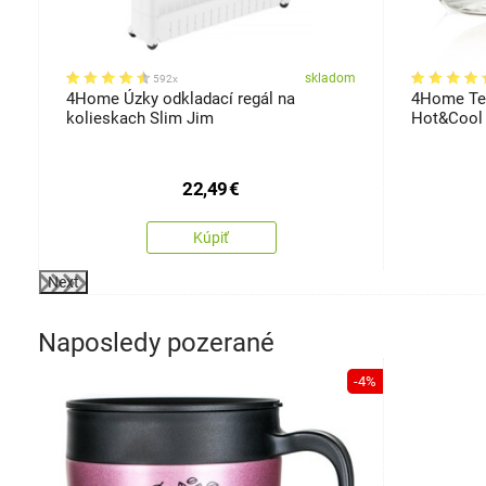
om
skladom
592x
4Home Úzky odkladací regál na
4Home Te
kolieskach Slim Jim
Hot&Cool 
22,49
€
Kúpiť
Next
Naposledy pozerané
-4%