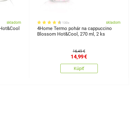
skladom
skladom
130x
 Hot&Cool
4Home Termo pohár na cappuccino
4
Blossom Hot&Cool, 270 ml, 2 ks
H
16,49 €
14,99
€
Kúpiť