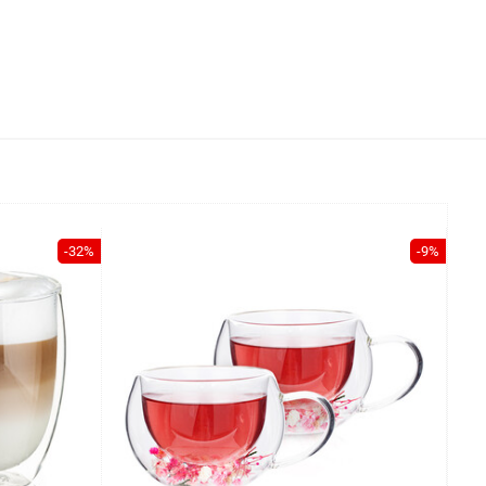
-32%
-9%