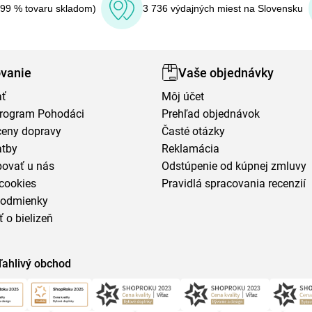
(99 % tovaru skladom)
3 736 výdajných miest na Slovensku
vanie
Vaše objednávky
ať
Môj účet
program Pohodáci
Prehľad objednávok
ceny dopravy
Časté otázky
atby
Reklamácia
povať u nás
Odstúpenie od kúpnej zmluvy
cookies
Pravidlá spracovania recenzií
podmienky
ť o bielizeň
ľahlivý obchod