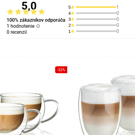
5,0
1
5
0
4
0
3
100% zákazníkov odporúča
0
2
1 hodnotenie
0
1
0 recenzií
-32%