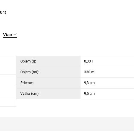
304)
Viac
Objem (l):
0,33 l
Objem (ml):
330 ml
Priemer:
9,3 cm
Výška (cm):
9,5 cm