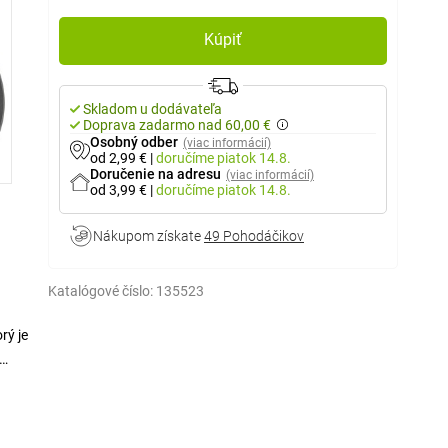
Kúpiť
Skladom u dodávateľa
Doprava zadarmo nad 60,00 €
Osobný odber
(viac informácií)
od 2,99 €
|
doručíme
piatok 14.8.
Doručenie na adresu
(viac informácií)
od 3,99 €
|
doručíme
piatok 14.8.
Nákupom získate
49 Pohodáčikov
Katalógové číslo:
135523
rý je