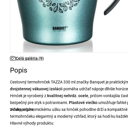
Celá galéria (9)
Popis
Cestovný termohrnček TAZZA 330 ml značky Banquet je praktickým
dvojstennej vákuovej izolácii
pomáha udržať nápoje dlhšie horúce 
Hrnček je vyrobený z
kvalitnej nehrdz. ocele
, pričom vonkajšia časť
bezpečný pre styk s potravinami.
Plastové viečko
umožňuje ľahké p
zvislej polohe.
Vďaka ergonomickému ušku sa hrnček pohodlne drží a kompaktné r
termohrnčeku elegantný a moderný vzhľad, ktorý sa hodí ku každé
Hlavné výhody produktu: