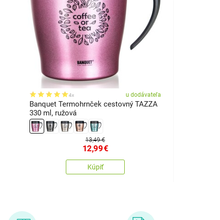
u dodávateľa
4x
Banquet Termohrnček cestovný TAZZA
330 ml, ružová
13,49 €
12,99
€
Kúpiť