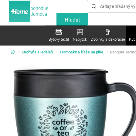
pohodlie
domova
Bytový textil
Nábytok
Doplnky a dekorácie
Kuc
Kuchyňa a jedáleň
Termosky a fľaše na pitie
Banquet Termo