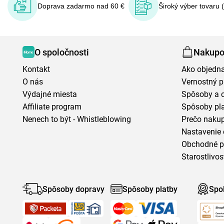
Doprava zadarmo nad 60 €
Široký výber tovaru 
O spoločnosti
Nakupo
Kontakt
Ako objedn
O nás
Vernostný 
Výdajné miesta
Spôsoby a 
Affiliate program
Spôsoby pl
Nenech to být - Whistleblowing
Prečo naku
Nastavenie 
Obchodné 
Starostlivos
Spôsoby dopravy
Spôsoby platby
Spo