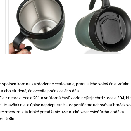
 spoločníkom na každodenné cestovanie, prácu alebo voľný čas. Vďaka
alebo studené, čo oceníte počas celého dňa.
 je z nehrdz. ocele 201 a vnútorná časť z odolnejšej nehrdz. ocele 304, kto
itie, avšak nie je úplne nepriepustné – odporúčame uchovávať hrnček vo
ozmery zaistia ľahké prenášanie. Metalická zelenosiváfarba dodáva
mu štýlu.