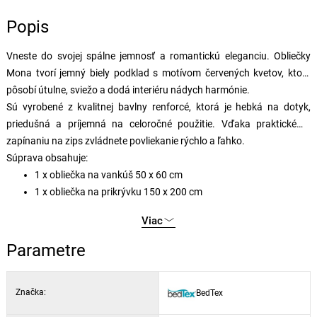
Popis
Vneste do svojej spálne jemnosť a romantickú eleganciu. Obliečky
Mona tvorí jemný biely podklad s motívom červených kvetov, ktorý
pôsobí útulne, sviežo a dodá interiéru nádych harmónie.
Sú vyrobené z kvalitnej bavlny renforcé, ktorá je hebká na dotyk,
priedušná a príjemná na celoročné použitie. Vďaka praktickému
zapínaniu na zips zvládnete povliekanie rýchlo a ľahko.
Súprava obsahuje:
1 x obliečka na vankúš 50 x 60 cm
1 x obliečka na prikrývku 150 x 200 cm
Viac
Parametre
Značka:
BedTex