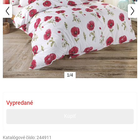
1/4
Vypredané
Kúpiť
Katalógové číslo:
244911