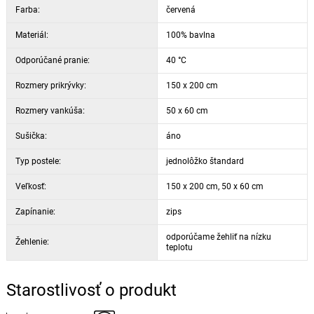
Farba:
červená
Materiál:
100% bavlna
Odporúčané pranie:
40 °C
Rozmery prikrývky:
150 x 200 cm
Rozmery vankúša:
50 x 60 cm
Sušička:
áno
Typ postele:
jednolôžko štandard
Veľkosť:
150 x 200 cm, 50 x 60 cm
Zapínanie:
zips
odporúčame žehliť na nízku
Žehlenie:
teplotu
Starostlivosť o produkt