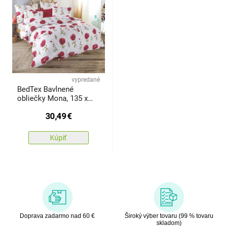
vypredané
BedTex Bavlnené
obliečky Mona, 135 x
200 cm, 80 x 80 cm
30,49
€
Kúpiť
Doprava zadarmo nad 60 €
Široký výber tovaru (99 % tovaru
skladom)