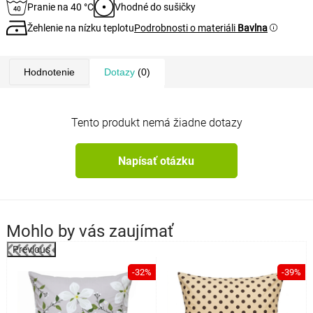
Pranie na 40 °C
Vhodné do sušičky
Žehlenie na nízku teplotu
Podrobnosti o materiáli
Bavlna
Hodnotenie
Dotazy
(0)
Tento produkt nemá žiadne dotazy
Napísať otázku
Mohlo by vás zaujímať
Previous
-32%
-39%