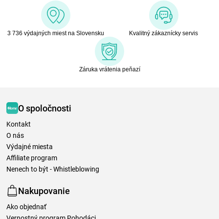
3 736 výdajných miest na Slovensku
Kvalitný zákaznícky servis
Záruka vrátenia peňazí
O spoločnosti
Kontakt
O nás
Výdajné miesta
Affiliate program
Nenech to být - Whistleblowing
Nakupovanie
Ako objednať
Vernostný program Pohodáci