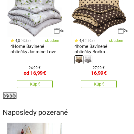
4x
2x
4,3
skladom
4,4
skladom
428x
199x
4Home Bavlnené
4home Bavlnené
obliečky Jasmine Love
obliečky Bodka
Čokoláda, 140 x 220 cm,
70 x 90 cm
24,99 €
27,99 €
od
16,99
€
16,99
€
Kúpiť
Kúpiť
Next
Naposledy pozerané