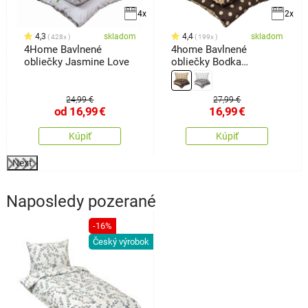
4x
2x
4,3
skladom
4,4
skladom
428x
199x
4Home Bavlnené
4home Bavlnené
obliečky Jasmine Love
obliečky Bodka
Čokoláda, 140 x 220 cm,
70 x 90 cm
24,99 €
27,99 €
od
16,99
€
16,99
€
Kúpiť
Kúpiť
Next
Naposledy pozerané
-16%
Český výrobok