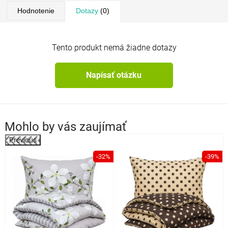
Hodnotenie
Dotazy
(0)
Tento produkt nemá žiadne dotazy
Napísať otázku
Mohlo by vás zaujímať
Previous
%
-32%
-39%