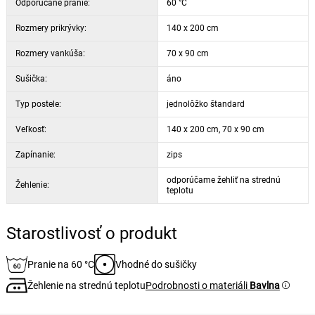
Odporúčané pranie:
60 °C
Rozmery prikrývky:
140 x 200 cm
Rozmery vankúša:
70 x 90 cm
Sušička:
áno
Typ postele:
jednolôžko štandard
Veľkosť:
140 x 200 cm, 70 x 90 cm
Zapínanie:
zips
odporúčame žehliť na strednú
Žehlenie:
teplotu
Starostlivosť o produkt
Pranie na 60 °C
Vhodné do sušičky
Žehlenie na strednú teplotu
Podrobnosti o materiáli
Bavlna