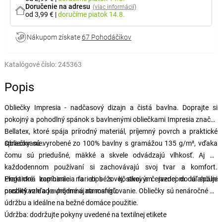
Doručenie na adresu
(viac informácií)
od 3,99 €
|
doručíme
piatok 14.8.
Nákupom získate
67 Pohodáčikov
Katalógové číslo:
245363
Popis
Obliečky Impresia - nadčasový dizajn a čistá bavlna. Doprajte si
pokojný a pohodlný spánok s bavlnenými obliečkami Impresia značky
Bellatex, ktoré spája prírodný materiál, príjemný povrch a praktické
spracovanie.
Obliečky sú vyrobené zo 100% bavlny s gramážou 135 g/m², vďaka
čomu sú priedušné, mäkké a skvele odvádzajú vlhkosť. Aj pri
každodennom používaní si zachovávajú svoj tvar a komfort.
Elegantná kombinácia farieb béžovej, sivej a červenej dodá spálni
Praktické zapínanie na zips s kôstkovým jazdcom uľahčuje
osobitý vzhľad a príjemnú atmosféru.
prezliekanie a je vhodné aj na mangľovanie. Obliečky sú nenáročné na
údržbu a ideálne na bežné domáce použitie.
Údržba: dodržujte pokyny uvedené na textilnej etikete