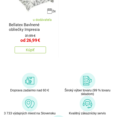
2x
u dodávateľa
Bellatex Bavlnené
obliečky Impresia
31,99 €
od
26,99
€
Kúpiť
Doprava zadarmo nad 60 €
Široký výber tovaru (99 % tovaru
skladom)
3 733 výdajných miest na Slovensku
Kvalitný zákaznícky servis