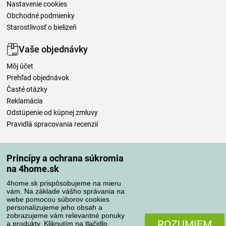
Nastavenie cookies
Obchodné podmienky
Starostlivosť o bielizeň
Vaše objednávky
Môj účet
Prehľad objednávok
Časté otázky
Reklamácia
Odstúpenie od kúpnej zmluvy
Pravidlá spracovania recenzií
Spôsoby dopravy
Princípy a ochrana súkromia
na 4home.sk
4home.sk prispôsobujeme na mieru
Spôsoby platby
vám. Na základe vášho správania na
webe pomocou súborov cookies
personalizujeme jeho obsah a
zobrazujeme vám relevantné ponuky
Spoľahlivý obchod
ROZUMIEM
a produkty. Kliknutím na tlačidlo