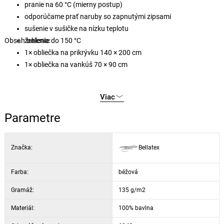
pranie na 60 °C (mierny postup)
odporúčame prať naruby so zapnutými zipsami
sušenie v sušičke na nízku teplotu
Obsah balenia:
žehlenie do 150 °C
1× obliečka na prikrývku 140 × 200 cm
1× obliečka na vankúš 70 × 90 cm
Viac
Parametre
Značka:
Bellatex
Farba:
béžová
Gramáž:
135 g/m2
Materiál:
100% bavlna