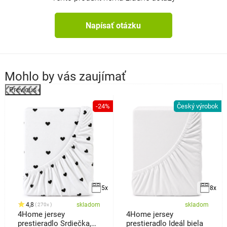
Napísať otázku
Mohlo by vás zaujímať
Previous
-24%
Český výrobok
5x
8x
4,8
skladom
skladom
270x
4Home jersey
4Home jersey
prestieradlo Srdiečka,
prestieradlo Ideál biela