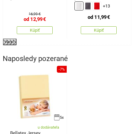
160 x 200 cm
+13
16,99 €
od
11,99
€
od
12,99
€
Kúpiť
Kúpiť
Next
Naposledy pozerané
-7%
5x
u dodávateľa
Bellatex Jersey