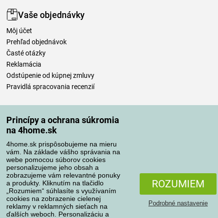
Vaše objednávky
Môj účet
Prehľad objednávok
Časté otázky
Reklamácia
Odstúpenie od kúpnej zmluvy
Pravidlá spracovania recenzií
Spôsoby dopravy
Princípy a ochrana súkromia
na 4home.sk
4home.sk prispôsobujeme na mieru
Spôsoby platby
vám. Na základe vášho správania na
webe pomocou súborov cookies
personalizujeme jeho obsah a
zobrazujeme vám relevantné ponuky
Spoľahlivý obchod
ROZUMIEM
a produkty. Kliknutím na tlačidlo
„Rozumiem“ súhlasíte s využívaním
cookies na zobrazenie cielenej
Podrobné nastavenie
reklamy v reklamných sieťach na
ďalších weboch. Personalizáciu a