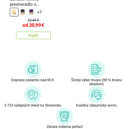
prestieradlo s
elastanom vanilková
+7
22,49 €
od
20,99
€
Kúpiť
Doprava zadarmo nad 60 €
Široký výber tovaru (99 % tovaru
skladom)
3 733 výdajných miest na Slovensku
Kvalitný zákaznícky servis
Záruka vrátenia peňazí