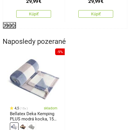
29,99
€
29,99
€
Kúpiť
Kúpiť
Next
Naposledy pozerané
-9%
4,5
skladom
15x
Bellatex Deka Kemping
PLUS modrá kocka, 150
x 200 cm