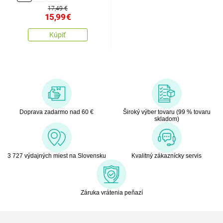
17,49 €
15,99
€
Kúpiť
Doprava zadarmo nad 60 €
Široký výber tovaru (99 % tovaru
skladom)
3 727 výdajných miest na Slovensku
Kvalitný zákaznícky servis
Záruka vrátenia peňazí