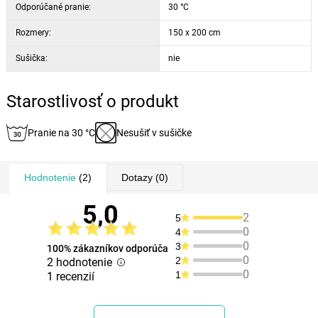
Odporúčané pranie:
30 °C
Rozmery:
150 x 200 cm
Sušička:
nie
Starostlivosť o produkt
Pranie na 30 °C
Nesušiť v sušičke
Hodnotenie
(2)
Dotazy
(0)
5,0
2
5
0
4
0
3
100% zákazníkov odporúča
0
2
2 hodnotenie
0
1
1 recenzií