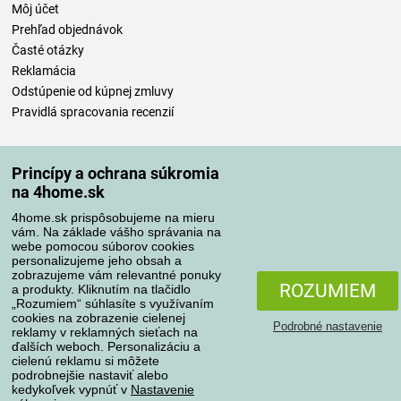
Môj účet
Prehľad objednávok
Časté otázky
Reklamácia
Odstúpenie od kúpnej zmluvy
Pravidlá spracovania recenzií
Spôsoby dopravy
Princípy a ochrana súkromia
na 4home.sk
4home.sk prispôsobujeme na mieru
Spôsoby platby
vám. Na základe vášho správania na
webe pomocou súborov cookies
personalizujeme jeho obsah a
zobrazujeme vám relevantné ponuky
Spoľahlivý obchod
ROZUMIEM
a produkty. Kliknutím na tlačidlo
„Rozumiem“ súhlasíte s využívaním
cookies na zobrazenie cielenej
Podrobné nastavenie
reklamy v reklamných sieťach na
ďalších weboch. Personalizáciu a
cielenú reklamu si môžete
podrobnejšie nastaviť alebo
kedykoľvek vypnúť v
Nastavenie