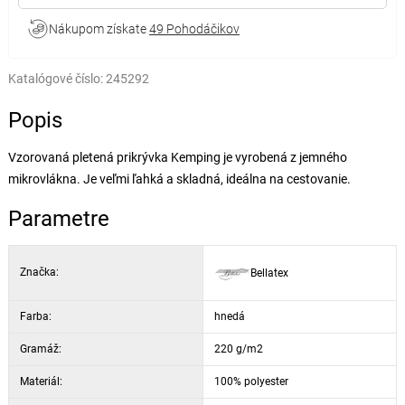
Nákupom získate
49 Pohodáčikov
Katalógové číslo:
245292
Popis
Vzorovaná pletená prikrývka Kemping je vyrobená z jemného
mikrovlákna. Je veľmi ľahká a skladná, ideálna na cestovanie.
Parametre
Značka:
Bellatex
Farba:
hnedá
Gramáž:
220 g/m2
Materiál:
100% polyester