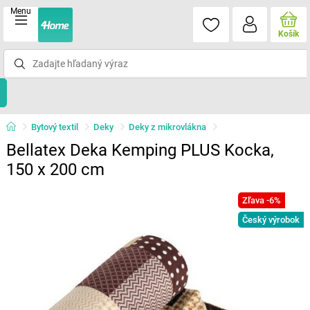
Menu
Košík
Bytový textil
Deky
Deky z mikrovlákna
Bellatex Deka Kemping PLUS Kocka,
150 x 200 cm
Zľava -6%
Český výrobok