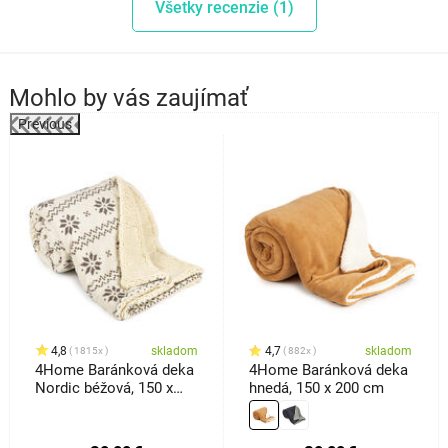
Všetky recenzie (1)
Mohlo by vás zaujímať
Previous
4,8
skladom
4,7
skladom
1815x
882x
4Home Baránková deka
4Home Baránková deka
Nordic béžová, 150 x
hnedá, 150 x 200 cm
200 cm