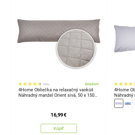
om
skladom
190x
4Home Obliečka na relaxačný vankúš
4Home Obl
Náhradný manžel Orient sivá, 50 x 150
Náhradný 
cm
cm
16,99
€
Kúpiť