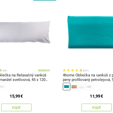
skladom
84x
267x
iečka na Relaxačný vankúš
4home Obliečka na vankúš z 
manžel svetlosivá, 45 x 120
peny profilovaný petrolejová
15,99
€
11,99
€
Kúpiť
Kúpiť