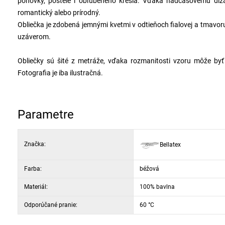
pohovky, postele i obľúbeného kresla. Vďaka nadčasovému diz
romantický alebo prírodný.
Obliečka je zdobená jemnými kvetmi v odtieňoch fialovej a tmavo
uzáverom.
Obliečky sú šité z metráže, vďaka rozmanitosti vzoru môže by
Fotografia je iba ilustračná.
Parametre
Značka:
Bellatex
Farba:
béžová
Materiál:
100% bavlna
Odporúčané pranie:
60 °C