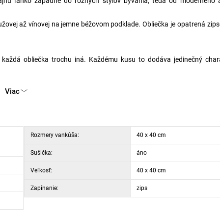
ajnu ľahko zapadne do rôznych štýlov bývania, teda od moderného 
ružovej až vínovej na jemne béžovom podklade.
Obliečka je opatrená zi
ť každá obliečka trochu iná. Každému kusu to dodáva jedinečný chara
Viac
Rozmery vankúša:
40 x 40 cm
Sušička:
áno
Veľkosť:
40 x 40 cm
Zapínanie:
zips