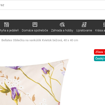
hyňa a jedáleň
Domáce spotrebiče
Záhrada a hobby
Upratovanie
Krása a
Bellatex Obliečka na vankúšik Kvietok béžová, 40 x 40 cm
Zľava 
Český 