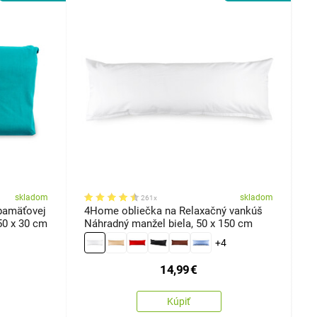
skladom
skladom
261x
pamäťovej
4Home obliečka na Relaxačný vankúš
4
, 50 x 30 cm
Náhradný manžel biela, 50 x 150 cm
p
+4
14,99
€
Kúpiť