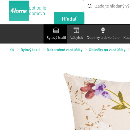
pohodlie
domova
Bytový textil
Nábytok
Doplnky a dekorácie
Kuc
Bytový textil
Dekoračné vankúšiky
Obliečky na vankúšiky