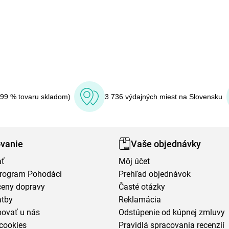
(99 % tovaru skladom)
3 736 výdajných miest na Slovensku
vanie
Vaše objednávky
ať
Môj účet
program Pohodáci
Prehľad objednávok
ceny dopravy
Časté otázky
atby
Reklamácia
povať u nás
Odstúpenie od kúpnej zmluvy
cookies
Pravidlá spracovania recenzií