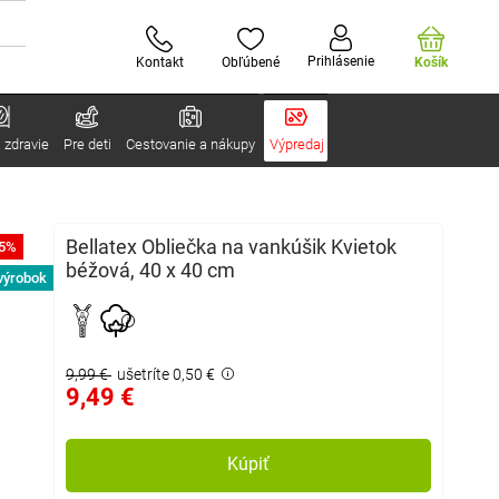
Prihlásenie
Kontakt
Obľúbené
Košík
 zdravie
Pre deti
Cestovanie a nákupy
Výpredaj
Bellatex Obliečka na vankúšik Kvietok
-5%
béžová, 40 x 40 cm
výrobok
9,99 €
ušetríte 0,50 €
9,49 €
Kúpiť