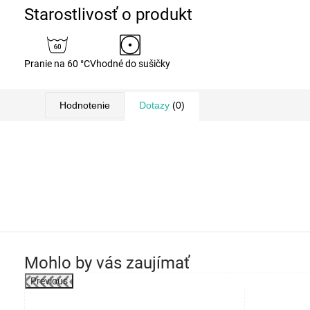
Starostlivosť o produkt
Pranie na 60 °C
Vhodné do sušičky
Hodnotenie
Dotazy
(0)
Mohlo by vás zaujímať
Previous
robok