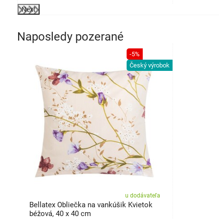
Next
Naposledy pozerané
-5%
Český výrobok
u dodávateľa
Bellatex Obliečka na vankúšik Kvietok
béžová, 40 x 40 cm