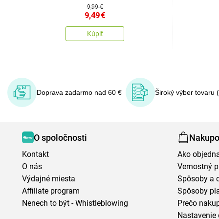
9,99 €
9,49
€
Kúpiť
Doprava zadarmo nad 60 €
Široký výber tovaru 
O spoločnosti
Nakupo
Kontakt
Ako objedn
O nás
Vernostný 
Výdajné miesta
Spôsoby a 
Affiliate program
Spôsoby pl
Nenech to být - Whistleblowing
Prečo naku
Nastavenie 