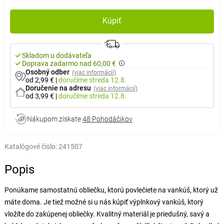
Kúpiť
Skladom u dodávateľa
Doprava zadarmo nad 60,00 €
Osobný odber
(viac informácií)
od 2,99 €
|
doručíme
streda 12.8.
Doručenie na adresu
(viac informácií)
od 3,99 €
|
doručíme
streda 12.8.
Nákupom získate
48 Pohodáčikov
Katalógové číslo:
241507
Popis
Ponúkame samostatnú obliečku, ktorú povlečiete na vankúš, ktorý už
máte doma. Je tiež možné si u nás kúpiť výplnkový vankúš, ktorý
vložíte do zakúpenej obliečky. Kvalitný materiál je priedušný, savý a