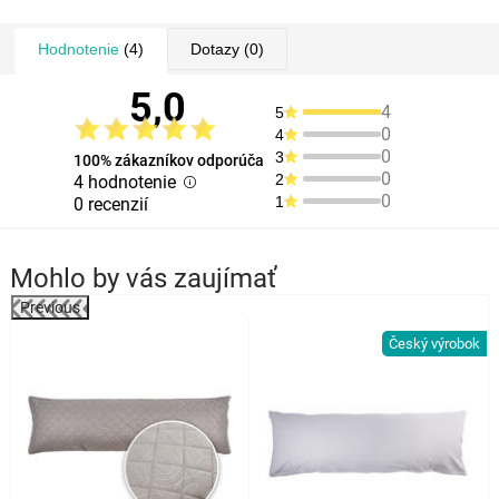
Hodnotenie
(4)
Dotazy
(0)
5,0
4
5
0
4
0
3
100% zákazníkov odporúča
0
2
4 hodnotenie
0
1
0 recenzií
Mohlo by vás zaujímať
Previous
k
Český výrobok