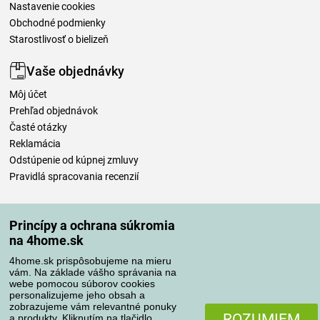
Nastavenie cookies
Obchodné podmienky
Starostlivosť o bielizeň
Vaše objednávky
Môj účet
Prehľad objednávok
Časté otázky
Reklamácia
Odstúpenie od kúpnej zmluvy
Pravidlá spracovania recenzií
Spôsoby dopravy
Princípy a ochrana súkromia
na 4home.sk
4home.sk prispôsobujeme na mieru
Spôsoby platby
vám. Na základe vášho správania na
webe pomocou súborov cookies
personalizujeme jeho obsah a
zobrazujeme vám relevantné ponuky
Spoľahlivý obchod
ROZUMIEM
a produkty. Kliknutím na tlačidlo