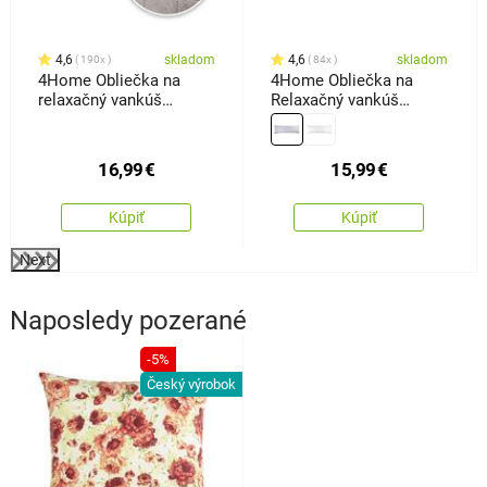
4,6
skladom
4,6
skladom
190x
84x
4Home Obliečka na
4Home Obliečka na
relaxačný vankúš
Relaxačný vankúš
Náhradný manžel Orient
Náhradný manžel
sivá, 50 x 150 cm
svetlosivá, 45 x 120 cm
16,99
€
15,99
€
Kúpiť
Kúpiť
Next
Naposledy pozerané
-5%
Český výrobok