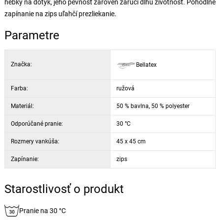
hebký na dotyk, jeho pevnosť zároveň zaručí dlhú životnosť. Pohodlné
zapínanie na zips uľahčí prezliekanie.
Parametre
Značka:
Bellatex
Farba:
ružová
Materiál:
50 % bavlna, 50 % polyester
Odporúčané pranie:
30 °C
Rozmery vankúša:
45 x 45 cm
Zapínanie:
zips
Starostlivosť o produkt
Pranie na 30 °C