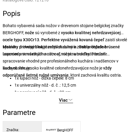
Katalógové číslo:
121216
Popis
Bohato vybavená sada nožov v drevenom stojane belgickej značky
BERGHOFF,
nože
sú vyrobené z
vysoko kvalitnej nehrdzavejúcej
ocele typu X30Cr13
.
Perfektne vyvážená kovaná čepeľ
zaistí skvelé
výsledky pri krájaní najrôznejších surovín.
Masívny drevený blok
je veľmi stabilný a zaistí prehľadné
Ostrie čepele brúsené
laserom
usporiadanie všetkých nožov aj nožníc a ocieľky. Precízne
pre maximálnu ostrosť, nie je nutné často brúsiť.
spracovanie vhodné pre profesionálneho kuchára i nadšencov v
kuchyni. Pre vysoko kvalitné celonehrdzavejúce nože je
Sada obsahuje:
vždy
odporúčané šetrné ručné umývanie
, ktoré zachová kvalitu ostria.
1x lúpací nôž - dĺžka čepele: 8 cm
1x univerzálny nôž - d. č .: 12,5 cm
1x porciovací nôž - d. č .: 20 cm
1x nôž na pečivo - d. č .: 20 cm
Viac
1x šéfkucharsky nôž - d. č .: 20 cm
Parametre
1x drevený blok na nože (rozmery: 22 x 10 x 19 cm)
Značka:
BergHOFF