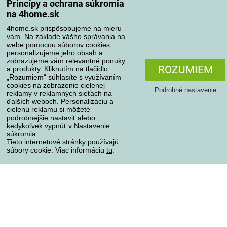
Princípy a ochrana súkromia
na 4home.sk
4home.sk prispôsobujeme na mieru
Spôsoby platby
vám. Na základe vášho správania na
webe pomocou súborov cookies
personalizujeme jeho obsah a
zobrazujeme vám relevantné ponuky
Spoľahlivý obchod
ROZUMIEM
a produkty. Kliknutím na tlačidlo
„Rozumiem“ súhlasíte s využívaním
cookies na zobrazenie cielenej
Podrobné nastavenie
reklamy v reklamných sieťach na
ďalších weboch. Personalizáciu a
cielenú reklamu si môžete
podrobnejšie nastaviť alebo
kedykoľvek vypnúť v
Nastavenie
súkromia
Tieto internetové stránky používajú
súbory cookie. Viac informáciu
tu
.
Ochrana osobných údajov
Všetky práva vyhradené © 2004-2026 4home, a.s.