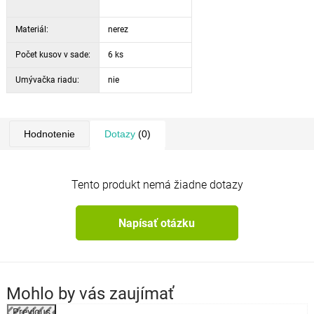
Materiál:
nerez
Počet kusov v sade:
6 ks
Umývačka riadu:
nie
Hodnotenie
Dotazy
(0)
Tento produkt nemá žiadne dotazy
Napísať otázku
Mohlo by vás zaujímať
Previous