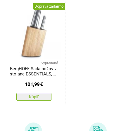
Doprava zadarmo
vypredané
BergHOFF Sada nožov v
stojane ESSENTIALS, 6
ks
101,99
€
Kúpiť