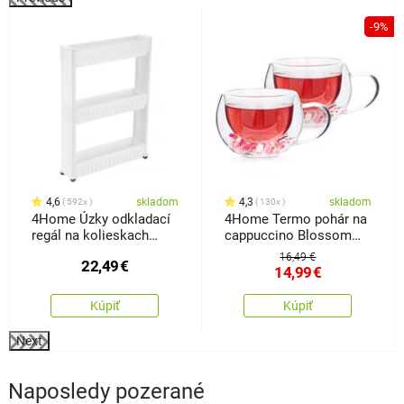
%
-9%
4,6
skladom
4,3
skladom
592x
130x
4Home Úzky odkladací
4Home Termo pohár na
regál na kolieskach
cappuccino Blossom
Slim Jim
Hot&Cool, 270 ml, 2 ks
16,49 €
22,49
€
14,99
€
Kúpiť
Kúpiť
Next
Naposledy pozerané