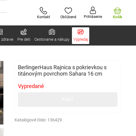
Prihlásenie
Kontakt
Obľúbené
Košík
 zdravie
Pre deti
Cestovanie a nákupy
Výpredaj
BerlingerHaus Rajnica s pokrievkou s
titánovým povrchom Sahara 16 cm
Vypredané
Kúpiť
Katalógové číslo:
136429