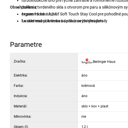
turboindukčné dno pre rýchle zahriatie a rovnomerné rozlože
Obsah balenia:
poklice z tvrdeného skla s otvorom pre paru a silikónovým 
ergonomická rukoväť Soft Touch Stay Cool pre pohodlné pou
1x pan 16 cm / 1,2 l
luxusní matná krémová úprava se zlatými detaily
1x sklenená pokrievka so silikónovým okrajom
ekologické zloženie bez PFOA, olova a kadmia
ľahká údržba a možnosť umývania v umývačke riadu
Parametre
Značka:
Berlinger Haus
Elektrika:
áno
Farba:
krémová
Indukcia:
áno
Materiál:
sklo + kov + plast
Mikrovlnka:
nie
Objem (l):
1,2 l