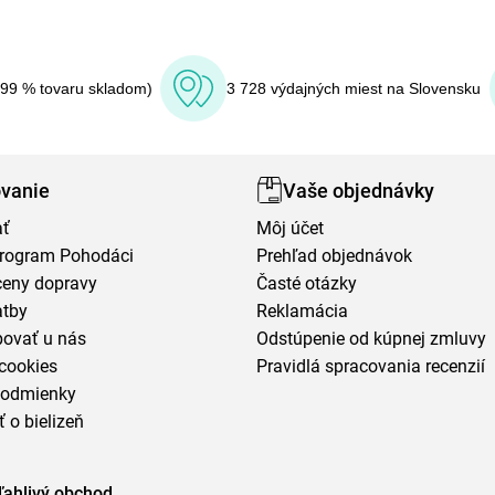
(99 % tovaru skladom)
3 728 výdajných miest na Slovensku
vanie
Vaše objednávky
ať
Môj účet
program Pohodáci
Prehľad objednávok
ceny dopravy
Časté otázky
atby
Reklamácia
povať u nás
Odstúpenie od kúpnej zmluvy
cookies
Pravidlá spracovania recenzií
podmienky
ť o bielizeň
ľahlivý obchod