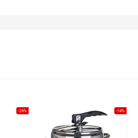
-29%
-14%