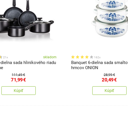
skladom
21x
162x
dielna sada hlinikového riadu
Banquet 6-dielna sada smalt
ne
hrncov ONION
111,49 €
28,99 €
71,99
€
20,49
€
Kúpiť
Kúpiť