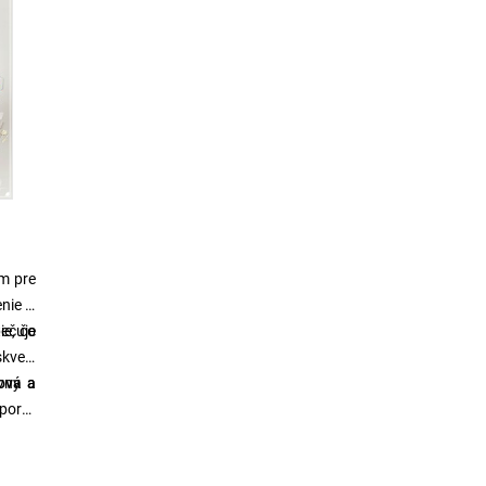
m pre
enie s
ečuje
ie, čo
skvele
vný a
ova a
porcií