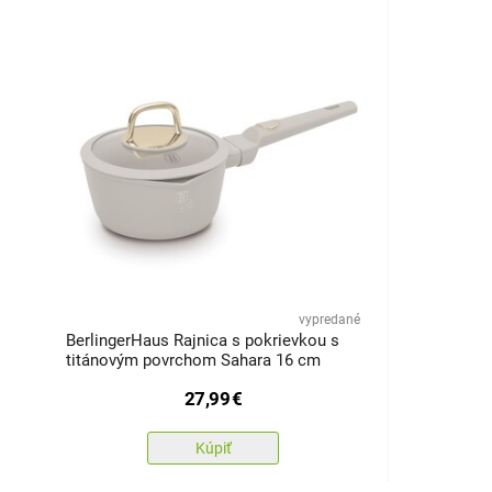
vypredané
BerlingerHaus Rajnica s pokrievkou s
titánovým povrchom Sahara 16 cm
27,99
€
Kúpiť