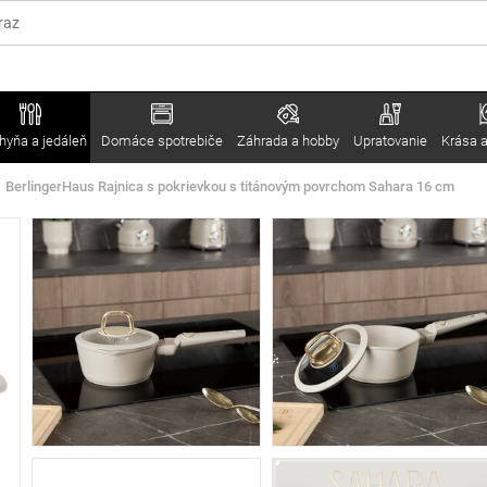
hyňa a jedáleň
Domáce spotrebiče
Záhrada a hobby
Upratovanie
Krása a
BerlingerHaus Rajnica s pokrievkou s titánovým povrchom Sahara 16 cm