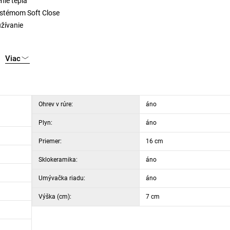
nie tepla
systémom Soft Close
žívanie
Viac
Ohrev v rúre:
áno
Plyn:
áno
Priemer:
16 cm
Sklokeramika:
áno
Umývačka riadu:
áno
Výška (cm):
7 cm