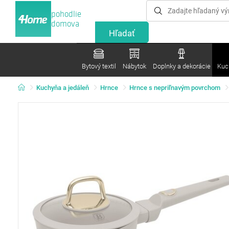
pohodlie
domova
Bytový textil
Nábytok
Doplnky a dekorácie
Kuc
Kuchyňa a jedáleň
Hrnce
Hrnce s nepriľnavým povrchom