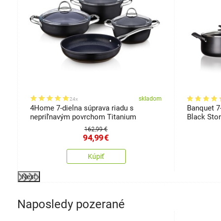
om
skladom
24x
4Home 7-dielna súprava riadu s
Banquet 7-
nepriľnavým povrchom Titanium
Black Sto
162,99 €
94,99
€
Kúpiť
Next
Naposledy pozerané