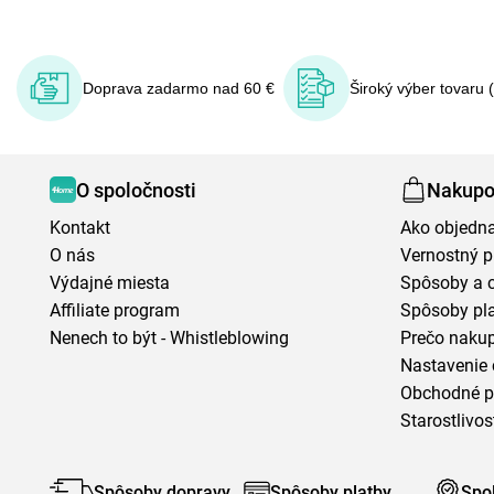
Doprava zadarmo nad 60 €
Široký výber tovaru 
O spoločnosti
Nakupo
Kontakt
Ako objedn
O nás
Vernostný 
Výdajné miesta
Spôsoby a 
Affiliate program
Spôsoby pl
Nenech to být - Whistleblowing
Prečo naku
Nastavenie 
Obchodné 
Starostlivos
Spôsoby dopravy
Spôsoby platby
Spo