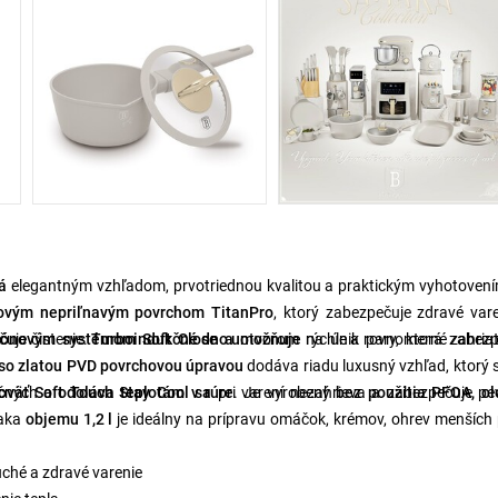
ká
elegantným vzhľadom, prvotriednou kvalitou a praktickým vyhotovení
tvovým nepriľnavým povrchom TitanPro
, ktorý zabezpečuje zdravé var
uje čistenie.
ikónovým systémom Soft Close a
Turboindukčné dno umožňuje
otvorom na únik pary, ktorá zabezp
rýchle a rovnomerné zahriat
 so zlatou PVD povrchovou úpravou
dodáva riadu luxusný vzhľad, ktorý 
oväť Soft Touch Stay Cool sa
kčných a
odoláva teplotám v rúre
pri varení nezahrieva a zabezpečuje pe
. Je vyrobený
bez použitia PFOA, ol
ďaka
objemu 1,2 l
je ideálny na prípravu omáčok, krémov, ohrev menších 
uché a zdravé varenie