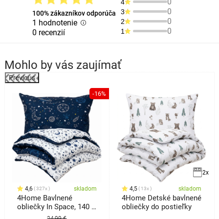
0
4
0
3
100% zákazníkov odporúča
0
2
1 hodnotenie
0
1
0 recenzií
Mohlo by vás zaujímať
Previous
%
-16%
2x
4,6
skladom
4,5
skladom
327x
13x
4Home Bavlnené
4Home Detské bavlnené
obliečky In Space, 140 x
obliečky do postieľky
200 cm, 70 x 90 cm
24,99 €