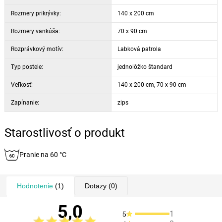
Rozmery prikrývky:
140 x 200 cm
Rozmery vankúša:
70 x 90 cm
Rozprávkový motív:
Labková patrola
Typ postele:
jednolôžko štandard
Veľkosť:
140 x 200 cm, 70 x 90 cm
Zapínanie:
zips
Starostlivosť o produkt
Pranie na 60 °C
Hodnotenie
(1)
Dotazy
(0)
5,0
1
5