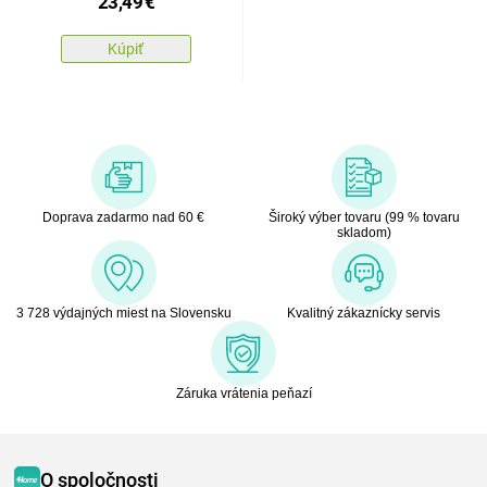
23,49
€
140 x 200 cm, 70 x 90
cm
Kúpiť
Doprava zadarmo nad 60 €
Široký výber tovaru (99 % tovaru
skladom)
3 728 výdajných miest na Slovensku
Kvalitný zákaznícky servis
Záruka vrátenia peňazí
O spoločnosti