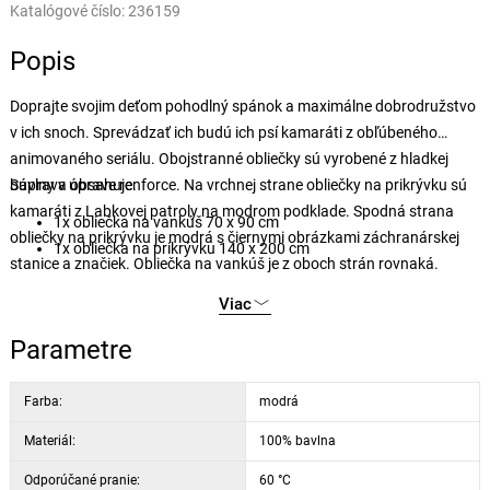
Katalógové číslo:
236159
Popis
Doprajte svojim deťom pohodlný spánok a maximálne dobrodružstvo
v ich snoch. Sprevádzať ich budú ich psí kamaráti z obľúbeného
animovaného seriálu. Obojstranné obliečky sú vyrobené z hladkej
bavlny v úprave renforce. Na vrchnej strane obliečky na prikrývku sú
Súprava obsahuje:
kamaráti z Labkovej patroly na modrom podklade. Spodná strana
1x obliečka na vankúš 70 x 90 cm
obliečky na prikrývku je modrá s čiernymi obrázkami záchranárskej
1x obliečka na prikrývku 140 x 200 cm
stanice a značiek. Obliečka na vankúš je z oboch strán rovnaká.
Obliečky majú praktické zapínanie na zips.
Viac
Parametre
Farba:
modrá
Materiál:
100% bavlna
Odporúčané pranie:
60 °C