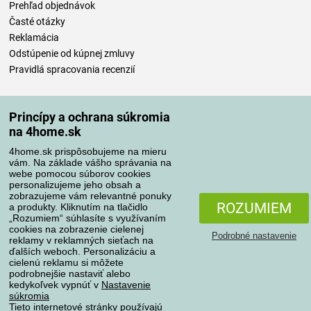
Prehľad objednávok
Časté otázky
Reklamácia
Odstúpenie od kúpnej zmluvy
Pravidlá spracovania recenzií
Spôsoby dopravy
Princípy a ochrana súkromia
na 4home.sk
4home.sk prispôsobujeme na mieru
Spôsoby platby
vám. Na základe vášho správania na
webe pomocou súborov cookies
personalizujeme jeho obsah a
zobrazujeme vám relevantné ponuky
Spoľahlivý obchod
ROZUMIEM
a produkty. Kliknutím na tlačidlo
„Rozumiem“ súhlasíte s využívaním
cookies na zobrazenie cielenej
Podrobné nastavenie
reklamy v reklamných sieťach na
ďalších weboch. Personalizáciu a
cielenú reklamu si môžete
podrobnejšie nastaviť alebo
kedykoľvek vypnúť v
Nastavenie
súkromia
Tieto internetové stránky používajú