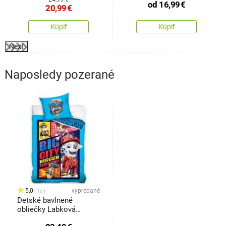
od
16,99
€
20,99
€
Kúpiť
Kúpiť
Next
Naposledy pozerané
5,0
vypredané
1x
Detské bavlnené
obliečky Labková
Patrola Vo filme modrá,