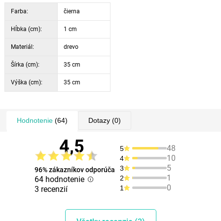
Farba:
čierna
Hĺbka (cm):
1 cm
Materiál:
drevo
Šírka (cm):
35 cm
Výška (cm):
35 cm
Hodnotenie
(64)
Dotazy
(0)
4,5
48
5
10
4
5
3
96% zákazníkov odporúča
1
2
64 hodnotenie
0
1
3 recenzií