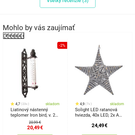
Všetky recenzie (3)
Mohlo by vás zaujímať
Previous
%
-2%
4,7
skladom
4,9
skladom
23x
7x
Liatinový nástenný
Solight LED ratanová
teplomer Iron bird, v. 27
hviezda, 40x LED, 2x AA,
cm
40 cm
20,99 €
24,49
€
20,49
€