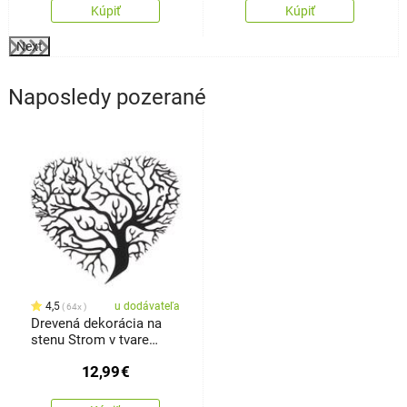
Kúpiť
Kúpiť
Next
Naposledy pozerané
4,5
u dodávateľa
64x
Drevená dekorácia na
stenu Strom v tvare
srdca, 35 x 35 x 1 cm
12,99
€