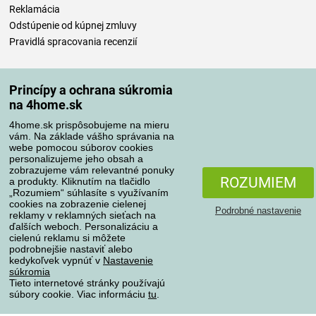
Reklamácia
Odstúpenie od kúpnej zmluvy
Pravidlá spracovania recenzií
Spôsoby dopravy
Princípy a ochrana súkromia
na 4home.sk
4home.sk prispôsobujeme na mieru
Spôsoby platby
vám. Na základe vášho správania na
webe pomocou súborov cookies
personalizujeme jeho obsah a
zobrazujeme vám relevantné ponuky
Spoľahlivý obchod
ROZUMIEM
a produkty. Kliknutím na tlačidlo
„Rozumiem“ súhlasíte s využívaním
cookies na zobrazenie cielenej
Podrobné nastavenie
reklamy v reklamných sieťach na
ďalších weboch. Personalizáciu a
cielenú reklamu si môžete
podrobnejšie nastaviť alebo
kedykoľvek vypnúť v
Nastavenie
súkromia
Tieto internetové stránky používajú
súbory cookie. Viac informáciu
tu
.