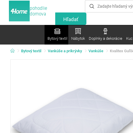
pohodlie
domova
Bytový textil
Nábytok
Doplnky a dekorácie
Kuc
Bytový textil
Vankúše a prikrývky
Vankúše
Kvalitex Guľô