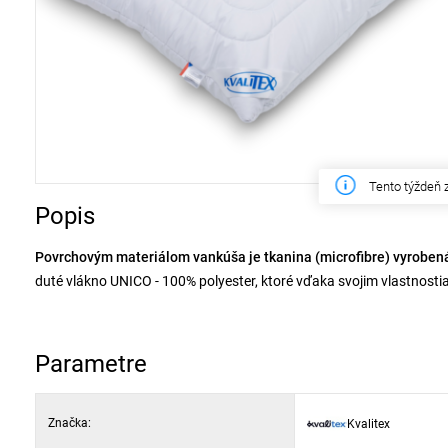
Tento týždeň 
Popis
Povrchovým materiálom vankúša je tkanina (microfibre) vyroben
duté vlákno UNICO - 100% polyester, ktoré vďaka svojim vlastnos
vzorom, vďaka ktorému je dostatočne zabezpečená výplň proti posu
funkciou tohto materiálu je zabránenie spojenia rúna s guľôčkovým
používané do vankúšov. Vankúše sa dajú prať v automatickej práčk
Parametre
teplotu.
Značka:
Kvalitex