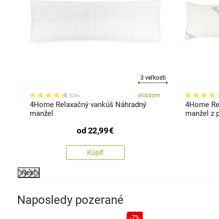
3 veľkosti
om
skladom
528x
,
4Home Relaxačný vankúš Náhradný
4Home Re
manžel
manžel z 
120 cm
od
22,99
€
Kúpiť
Next
Naposledy pozerané
-7%