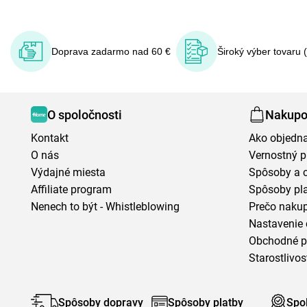
Doprava zadarmo nad 60 €
Široký výber tovaru 
O spoločnosti
Nakupo
Kontakt
Ako objedn
O nás
Vernostný 
Výdajné miesta
Spôsoby a 
Affiliate program
Spôsoby pl
Nenech to být - Whistleblowing
Prečo naku
Nastavenie 
Obchodné 
Starostlivos
Spôsoby dopravy
Spôsoby platby
Spo