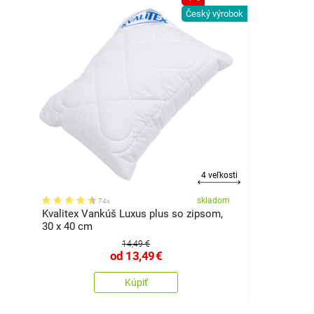
Český výrobok
4 veľkosti
skladom
74x
Kvalitex Vankúš Luxus plus so zipsom,
30 x 40 cm
14,49 €
od
13,49
€
Kúpiť