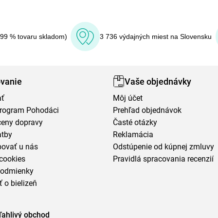
(99 % tovaru skladom)
3 736 výdajných miest na Slovensku
vanie
Vaše objednávky
ať
Môj účet
program Pohodáci
Prehľad objednávok
ceny dopravy
Časté otázky
atby
Reklamácia
povať u nás
Odstúpenie od kúpnej zmluvy
cookies
Pravidlá spracovania recenzií
podmienky
ť o bielizeň
ľahlivý obchod