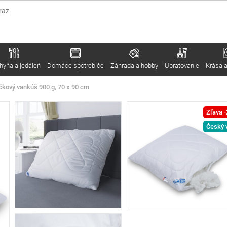
hyňa a jedáleň
Domáce spotrebiče
Záhrada a hobby
Upratovanie
Krása a
čkový vankúš 900 g, 70 x 90 cm
Zľava 
Český 