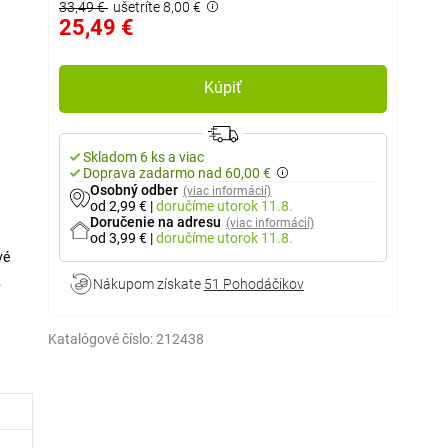
33,49 €
ušetríte 8,00 €
25,49 €
Kúpiť
Skladom 6 ks a viac
Doprava zadarmo nad 60,00 €
Osobný odber
(viac informácií)
od 2,99 €
|
doručíme
utorok 11.8.
Doručenie na adresu
(viac informácií)
od 3,99 €
|
doručíme
utorok 11.8.
vé
Nákupom získate
51 Pohodáčikov
u
ýplne
Katalógové číslo:
212438
nú