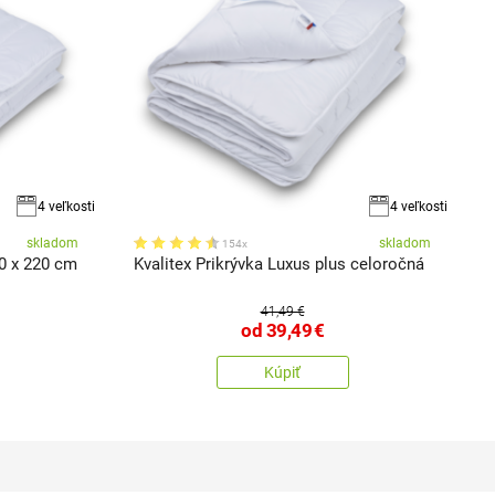
4 veľkosti
4 veľkosti
skladom
skladom
154x
40 x 220 cm
Kvalitex Prikrývka Luxus plus celoročná
K
41,49 €
od
39,49
€
Kúpiť