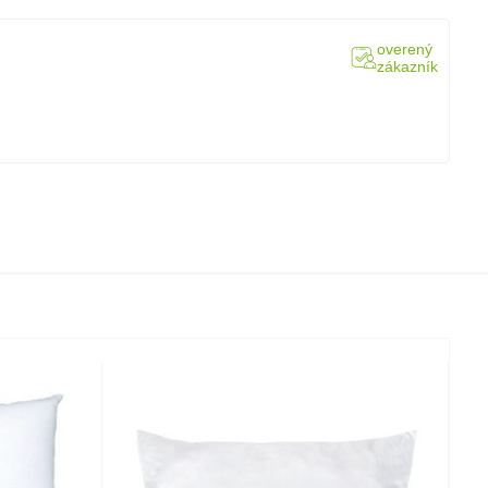
overený
zákazník