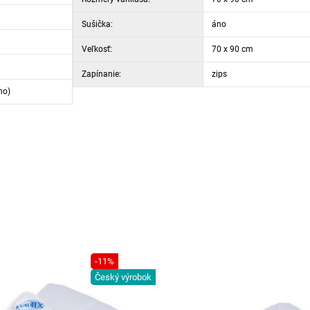
Sušička:
áno
Veľkosť:
70 x 90 cm
Zapínanie:
zips
no)
-11%
Český výrobok