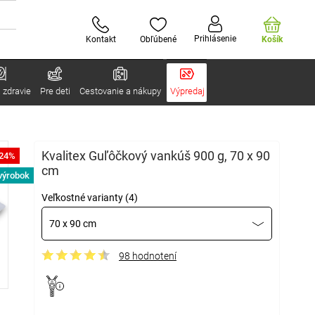
Prihlásenie
Kontakt
Obľúbené
Košík
 zdravie
Pre deti
Cestovanie a nákupy
Výpredaj
Kvalitex Guľôčkový vankúš 900 g, 70 x 90
-24%
cm
výrobok
Veľkostné varianty (4)
70 x 90 cm
98 hodnotení