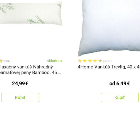
skladom
308x
2200x
laxačný vankúš Náhradný
4Home Vankúš Trevlig, 40 x 
pamäťovej peny Bamboo, 45 x
24,99
€
od
6,49
€
Kúpiť
Kúpiť