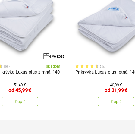
4 veľkosti
skladom
109x
58x
rikrývka Luxus plus zimná, 140
Prikrývka Luxus plus letná, 1
51,49 €
40,99 €
od
45,99
€
od
31,99
€
Kúpiť
Kúpiť