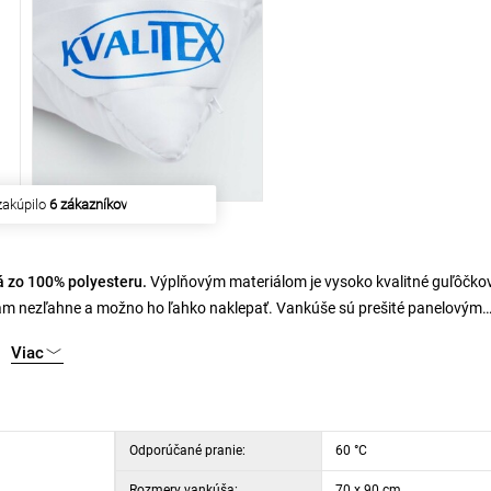
zakúpilo
6 zákazníkov
á zo 100% polyesteru.
Výplňovým materiálom je vysoko kvalitné guľôčko
tiam nezľahne a možno ho ľahko naklepať. Vankúše sú prešité panelovým
nu. Netkanná textília je veľmi dôležitým materiálom u vankúšov. Hlavno
Viac
 vláknom. Značkové guľôčkové vlákno Unico patrí medzi najkvalitnejšie v
e a potom sušiť v bubnovej sušičke. Sušenie v bubnovej sušičke na zníže
Odporúčané pranie:
60 °C
Rozmery vankúša:
70 x 90 cm