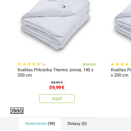
kosti
om
skladom
74x
Kvalitex Prikrývka Thermo zimná, 140 x
Kvalitex P
200 cm
x 200 cm
63,49 €
59,99
€
Kúpiť
Next
Hodnotenie
(98)
Dotazy
(0)