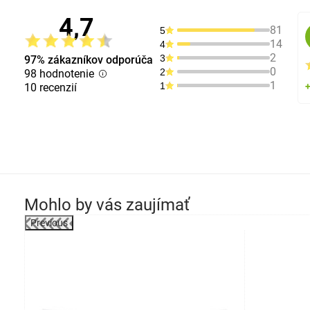
4,7
81
5
14
4
2
3
97% zákazníkov odporúča
0
2
98 hodnotenie
1
1
10 recenzií
Mohlo by vás zaujímať
Previous
robok