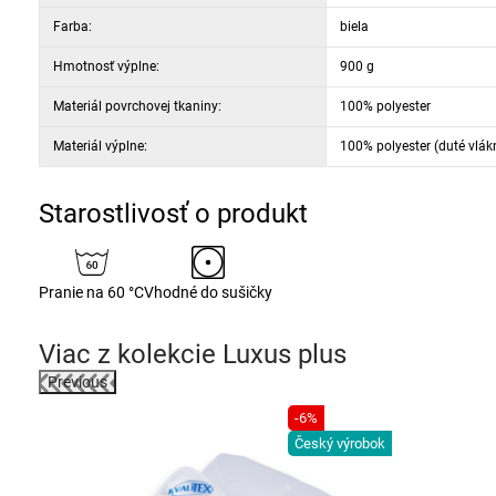
Farba:
biela
Hmotnosť výplne:
900 g
Materiál povrchovej tkaniny:
100% polyester
Materiál výplne:
100% polyester (duté vlák
Starostlivosť o produkt
Pranie na 60 °C
Vhodné do sušičky
Viac z kolekcie
Luxus plus
Previous
-6%
darmo
Český výrobok
ok