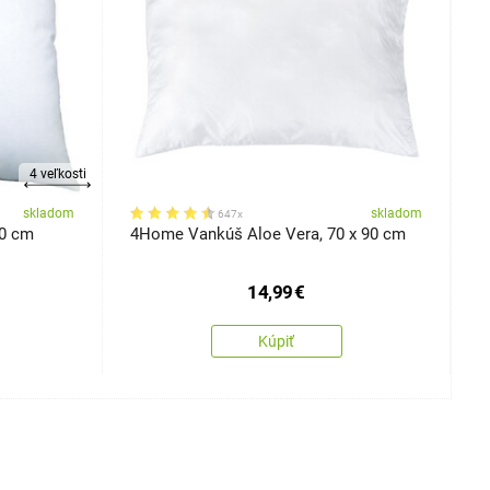
4 veľkosti
skladom
skladom
647x
40 cm
4Home Vankúš Aloe Vera, 70 x 90 cm
4
9
14,99
€
Kúpiť