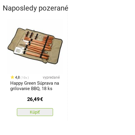
Naposledy pozerané
4,8
vypredané
10x
Happy Green Súprava na
grilovanie BBQ, 18 ks
26,49
€
Kúpiť