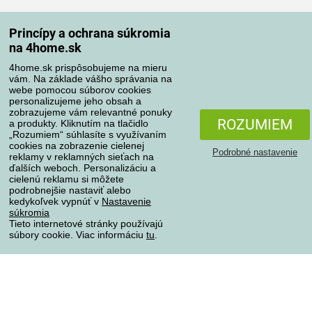
Spôsoby dopravy
Princípy a ochrana súkromia
na 4home.sk
4home.sk prispôsobujeme na mieru
Spôsoby platby
vám. Na základe vášho správania na
webe pomocou súborov cookies
personalizujeme jeho obsah a
zobrazujeme vám relevantné ponuky
Spoľahlivý obchod
ROZUMIEM
a produkty. Kliknutím na tlačidlo
„Rozumiem“ súhlasíte s využívaním
cookies na zobrazenie cielenej
Podrobné nastavenie
reklamy v reklamných sieťach na
ďalších weboch. Personalizáciu a
cielenú reklamu si môžete
podrobnejšie nastaviť alebo
kedykoľvek vypnúť v
Nastavenie
súkromia
Tieto internetové stránky používajú
súbory cookie. Viac informáciu
tu
.
Ochrana osobných údajov