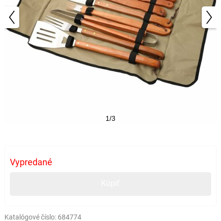
1/3
Vypredané
Kúpiť
Katalógové číslo:
684774