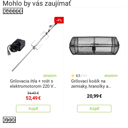
Mohlo by vás zaujímať
Previous
%
-4%
skladom
4,5
skladom
1x
Grilovacia ihla + rošt s
Grilovací košík na
elektromotorom 220 V
zemiaky, hranolky a
Fresca
zeleninu Derby, 38 cm
54,49 €
20,99
€
52,49
€
Kúpiť
Kúpiť
Next