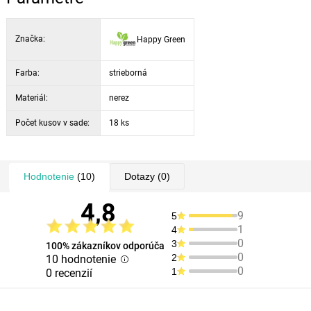
Značka:
Happy Green
Farba:
strieborná
Materiál:
nerez
Počet kusov v sade:
18 ks
Hodnotenie
(10)
Dotazy
(0)
4,8
9
5
1
4
0
3
100% zákazníkov odporúča
0
2
10 hodnotenie
0
1
0 recenzií