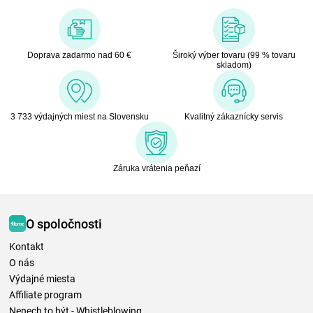
Doprava zadarmo nad 60 €
Široký výber tovaru (99 % tovaru
skladom)
3 733 výdajných miest na Slovensku
Kvalitný zákaznícky servis
Záruka vrátenia peňazí
O spoločnosti
Kontakt
O nás
Výdajné miesta
Affiliate program
Nenech to být - Whistleblowing