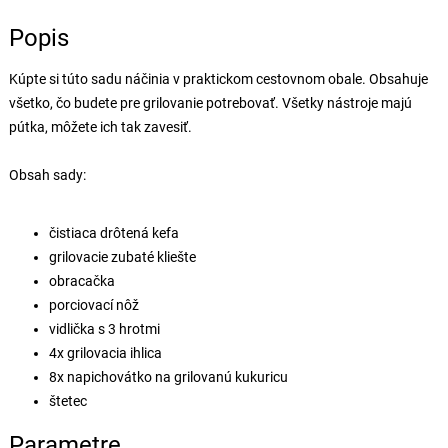
Popis
Kúpte si túto sadu náčinia v praktickom cestovnom obale. Obsahuje
všetko, čo budete pre grilovanie potrebovať. Všetky nástroje majú
pútka, môžete ich tak zavesiť.
Obsah sady:
čistiaca drôtená kefa
grilovacie zubaté kliešte
obracačka
porciovací nôž
vidlička s 3 hrotmi
4x grilovacia ihlica
8x napichovátko na grilovanú kukuricu
štetec
Parametre