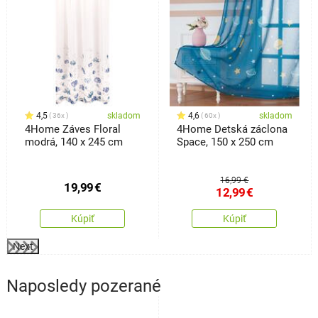
4,5
skladom
4,6
skladom
36x
60x
4Home Záves Floral
4Home Detská záclona
modrá, 140 x 245 cm
Space, 150 x 250 cm
16,99 €
19,99
€
12,99
€
Kúpiť
Kúpiť
Next
Naposledy pozerané