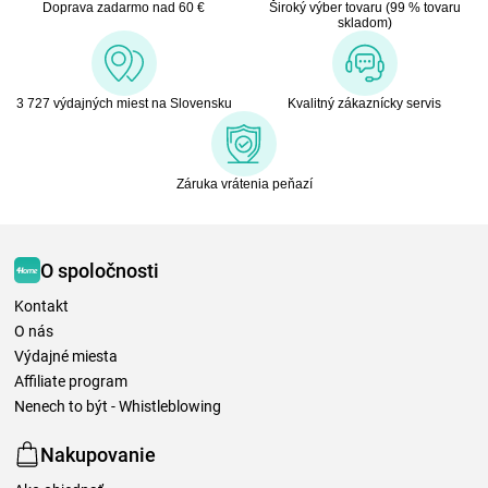
Doprava zadarmo nad 60 €
Široký výber tovaru (99 % tovaru
skladom)
3 727 výdajných miest na Slovensku
Kvalitný zákaznícky servis
Záruka vrátenia peňazí
O spoločnosti
Kontakt
O nás
Výdajné miesta
Affiliate program
Nenech to být - Whistleblowing
Nakupovanie