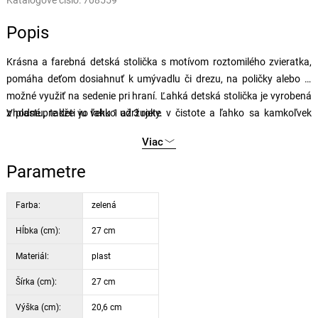
Katalógové číslo:
708559
Popis
Krásna a farebná detská stolička s motívom roztomilého zvieratka,
pomáha deťom dosiahnuť k umývadlu či drezu, na poličky alebo je
možné využiť na sedenie pri hraní. Ľahká detská stolička je vyrobená
z plastu, takže ju ľahko udržujete v čistote a ľahko sa kamkoľvek
Vhodné pre deti vo veku 1 až 3 roky.
prenáša.
Viac
Parametre
Farba:
zelená
Hĺbka (cm):
27 cm
Materiál:
plast
Šírka (cm):
27 cm
Výška (cm):
20,6 cm