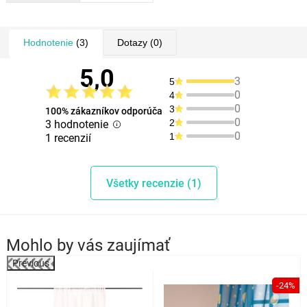
Hodnotenie
(3)
Dotazy
(0)
5,0
3
5
0
4
0
3
100% zákazníkov odporúča
0
2
3 hodnotenie
0
1
1 recenzií
Všetky recenzie (1)
Mohlo by vás zaujímať
Previous
-24%