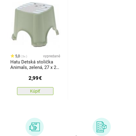
5,0
vypredané
3x
Hatu Detská stolička
Animals, zelená, 27 x 21
x 27 cm
2,99
€
Kúpiť