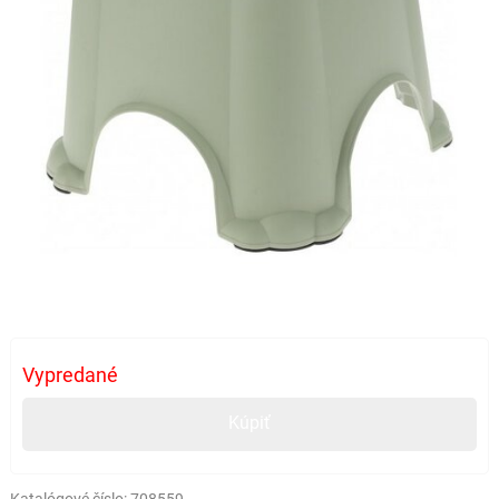
Vypredané
Kúpiť