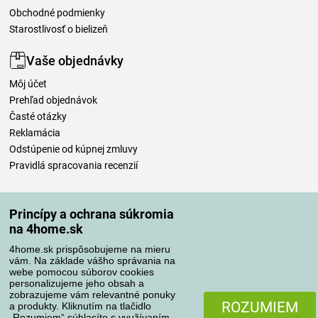
Obchodné podmienky
Starostlivosť o bielizeň
Vaše objednávky
Môj účet
Prehľad objednávok
Časté otázky
Reklamácia
Odstúpenie od kúpnej zmluvy
Pravidlá spracovania recenzií
Spôsoby dopravy
Princípy a ochrana súkromia
na 4home.sk
4home.sk prispôsobujeme na mieru
Spôsoby platby
vám. Na základe vášho správania na
webe pomocou súborov cookies
personalizujeme jeho obsah a
zobrazujeme vám relevantné ponuky
Spoľahlivý obchod
ROZUMIEM
a produkty. Kliknutím na tlačidlo
„Rozumiem“ súhlasíte s využívaním