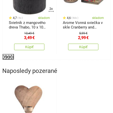
2x
4,7
skladom
4,6
skladom
6x
64x
Svietnik z mangového
Arome Vonná sviečka v
dreva Thabo, 10 x 10
skle Cranberry and
cm, čierna
Clove, 90 g
10,49 €
5,99 €
3,49
€
2,99
€
Kúpiť
Kúpiť
Next
Naposledy pozerané