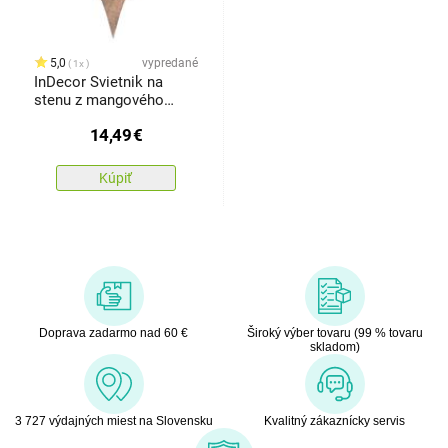
5,0
vypredané
1x
InDecor Svietnik na
stenu z mangového
dreva Srdce, 20 x 9 x 28
14,49
€
cm
Kúpiť
Doprava zadarmo nad 60 €
Široký výber tovaru (99 % tovaru
skladom)
3 727 výdajných miest na Slovensku
Kvalitný zákaznícky servis