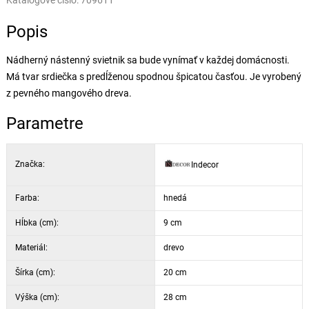
Katalógové číslo:
709611
Popis
Nádherný nástenný svietnik sa bude vynímať v každej domácnosti.
Má tvar srdiečka s predĺženou spodnou špicatou časťou. Je vyrobený
z pevného mangového dreva.
Parametre
Značka:
Indecor
Farba:
hnedá
Hĺbka (cm):
9 cm
Materiál:
drevo
Šírka (cm):
20 cm
Výška (cm):
28 cm