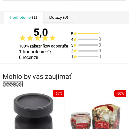
Hodnotenie
(1)
Dotazy
(0)
5,0
1
5
0
4
0
3
100% zákazníkov odporúča
0
2
1 hodnotenie
0
1
0 recenzií
Mohlo by vás zaujímať
Previous
-67%
-50%