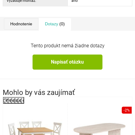
Vyžaduje montáž:
áno
Hodnotenie
Dotazy
(0)
Tento produkt nemá žiadne dotazy
Napísať otázku
Mohlo by vás zaujímať
Previous
%
-2%