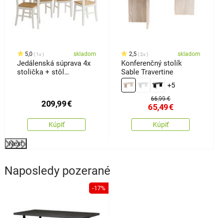
5,0
skladom
2,5
skladom
1x
2x
Jedálenská súprava 4x
Konferenčný stolík
stolička + stôl
Sable Travertine
Kampali,biela
+5
66,99 €
209,99
€
65,49
€
Kúpiť
Kúpiť
Next
Naposledy pozerané
-17%