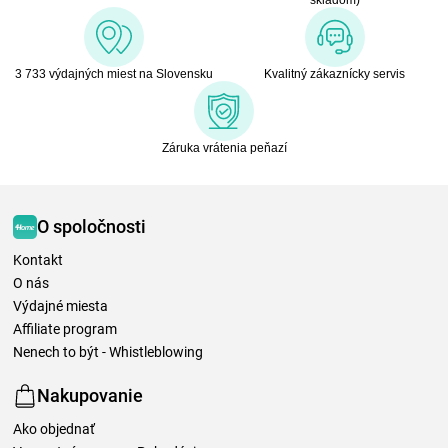
3 733 výdajných miest na Slovensku
Kvalitný zákaznícky servis
Záruka vrátenia peňazí
O spoločnosti
Kontakt
O nás
Výdajné miesta
Affiliate program
Nenech to být - Whistleblowing
Nakupovanie
Ako objednať