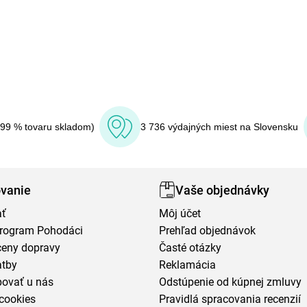
(99 % tovaru skladom)
3 736 výdajných miest na Slovensku
vanie
Vaše objednávky
ať
Môj účet
program Pohodáci
Prehľad objednávok
ceny dopravy
Časté otázky
atby
Reklamácia
povať u nás
Odstúpenie od kúpnej zmluvy
cookies
Pravidlá spracovania recenzií