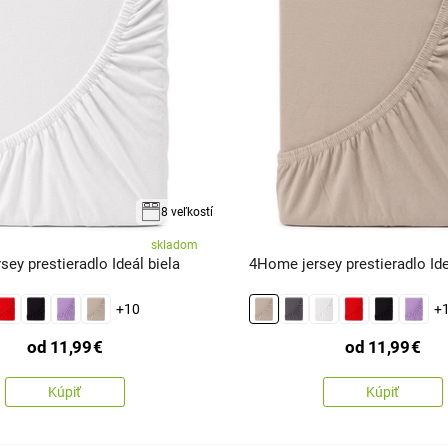
8 veľkostí
skladom
ey prestieradlo Ideál biela
4Home jersey prestieradlo Id
+10
+
od
11,99
€
od
11,99
€
Kúpiť
Kúpiť