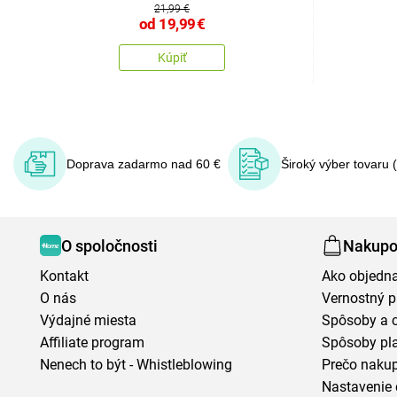
21,99 €
od
19,99
€
Kúpiť
Doprava zadarmo nad 60 €
Široký výber tovaru 
O spoločnosti
Nakupo
Kontakt
Ako objedn
O nás
Vernostný 
Výdajné miesta
Spôsoby a 
Affiliate program
Spôsoby pl
Nenech to být - Whistleblowing
Prečo naku
Nastavenie 