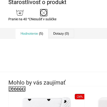
Starostlivosť o produkt
Pranie na 40 °C
Nesušiť v sušičke
Hodnotenie
(5)
Dotazy
(0)
Mohlo by vás zaujímať
Previous
robok
-24%