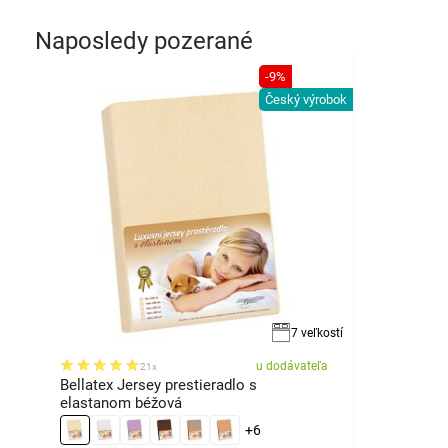
Naposledy pozerané
-9%
Český výrobok
7 veľkostí
u dodávateľa
21x
Bellatex Jersey prestieradlo s
elastanom béžová
+6