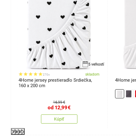
kosti
5 veľkostí
om
skladom
270x
4Home jersey prestieradlo Srdiečka,
4Home jers
160 x 200 cm
16,99 €
od
12,99
€
Kúpiť
Next