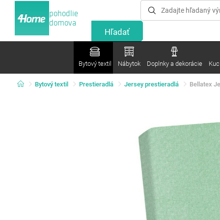
pohodlie
domova
Bytový textil
Nábytok
Doplnky a dekorácie
Kuc
Bytový textil
Prestieradlá
Jersey prestieradlá
Bellatex J