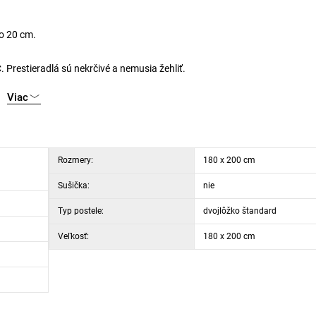
do 20 cm.
Prestieradlá sú nekrčivé a nemusia žehliť.
Viac
Rozmery:
180 x 200 cm
Sušička:
nie
Typ postele:
dvojlôžko štandard
Veľkosť:
180 x 200 cm