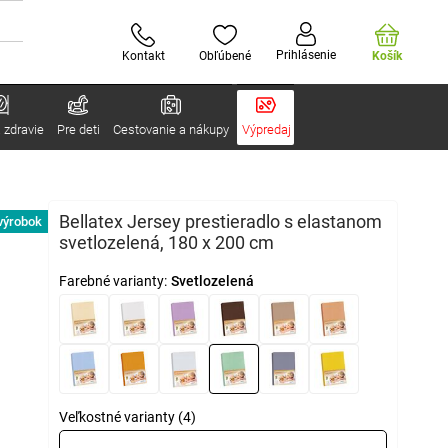
Prihlásenie
Kontakt
Obľúbené
Košík
 zdravie
Pre deti
Cestovanie a nákupy
Výpredaj
Bellatex Jersey prestieradlo s elastanom
výrobok
svetlozelená, 180 x 200 cm
Farebné varianty:
Svetlozelená
Veľkostné varianty (4)