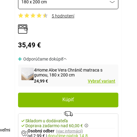
180 x 200 cm
5 hodnotení
35,49 €
Odporúčame dokúpiť
4Home Aloe Vera Chránič matraca s
gumou, 180 x 200 cm
24,99 €
Vybrať variant
Kúpiť
Skladom u dodávateľa
Doprava zadarmo nad 60,00 €
 veľmi
Osobný odber
(viac informácií)
od 2,99 €
|
doručíme
piatok 14.8.