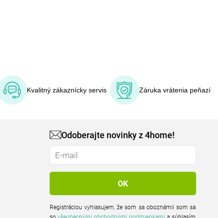
Kvalitný zákaznícky servis
Záruka vrátenia peňazí
Odoberajte novinky z 4home!
Registráciou vyhlasujem, že som sa oboznámil som sa
so
všeobecnými obchodnými podmienkami
a súhlasím