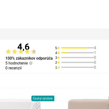
4,6
4
5
1
4
0
3
100% zákazníkov odporúča
0
2
5 hodnotenie
0
1
0 recenzií
Český výrobok