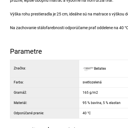
pružné, lepšie obopnú matrac a výborne na ňom držia tvar.
Výška rohu prestieradla je 25 cm, ideálne sú na matrace s výškou 
Na zachovanie stálofarebnosti odporúčame prať oddelene na 40 °C. 
Parametre
Značka:
Bellatex
Farba:
svetlozelená
Gramáž:
165 g/m2
Materiál:
95 % bavlna, 5 % elastan
Odporúčané pranie:
40 °C