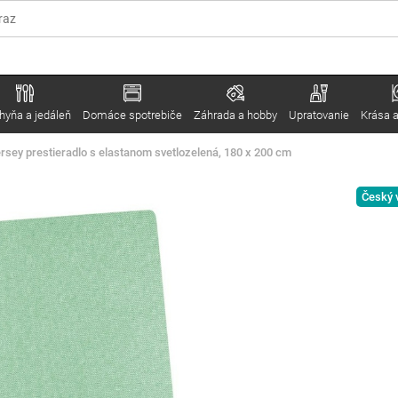
hyňa a jedáleň
Domáce spotrebiče
Záhrada a hobby
Upratovanie
Krása a
ersey prestieradlo s elastanom svetlozelená, 180 x 200 cm
Český 