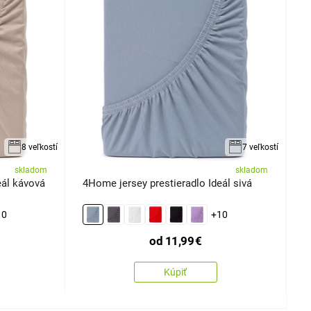
8 veľkostí
7 veľkostí
skladom
skladom
eál kávová
4Home jersey prestieradlo Ideál sivá
4
10
+10
od
11,99
€
Kúpiť