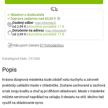
Skladom u dodávateľa
Doprava zadarmo nad 60,00 €
Osobný odber
(viac informácií)
od 2,99 €
|
doručíme
pondelok 17.8.
Doručenie na adresu
(viac informácií)
od 3,99 €
|
doručíme
pondelok 17.8.
Nákupom získate
57 Pohodáčikov
Katalógové číslo:
131260
Popis
Krásna dizajnová máslenka bude zdobiť vašu kuchyňu a zároveň
prakticky uskladní maslo v chladničke. Zostane uschované a zachová
si tak svoju kvalitu a chuť aj pri dlhšom skladovaní. Maslo v máslenke
môžete servírovať napríklad na raňajky či desiatu na stôl. Možno tiež
využiť na skladovanie syrov.