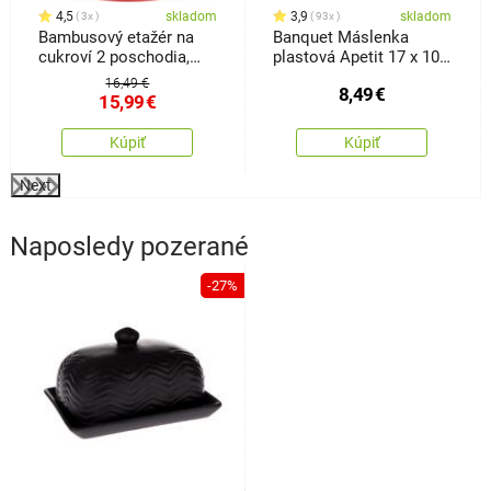
4,5
skladom
3,9
skladom
3x
93x
Bambusový etažér na
Banquet Máslenka
cukroví 2 poschodia,
plastová Apetit 17 x 10,5
červená
x 6,5 cm
16,49 €
8,49
€
15,99
€
Kúpiť
Kúpiť
Next
Naposledy pozerané
-27%