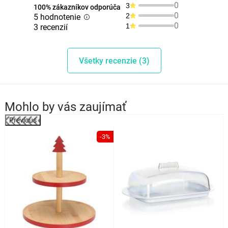
0
3
100% zákazníkov odporúča
0
2
5 hodnotenie
0
1
3 recenzií
Všetky recenzie (3)
Mohlo by vás zaujímať
Previous
%
-3%