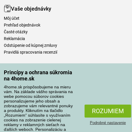
Vaše objednávky
Môj účet
Prehľad objednávok
Časté otázky
Reklamácia
Odstúpenie od kúpnej zmluvy
Pravidlá spracovania recenzií
Spôsoby dopravy
Princípy a ochrana súkromia
na 4home.sk
4home.sk prispôsobujeme na mieru
Spôsoby platby
vám. Na základe vášho správania na
webe pomocou súborov cookies
personalizujeme jeho obsah a
zobrazujeme vám relevantné ponuky
Spoľahlivý obchod
ROZUMIEM
a produkty. Kliknutím na tlačidlo
„Rozumiem“ súhlasíte s využívaním
cookies na zobrazenie cielenej
Podrobné nastavenie
reklamy v reklamných sieťach na
ďalších weboch. Personalizáciu a