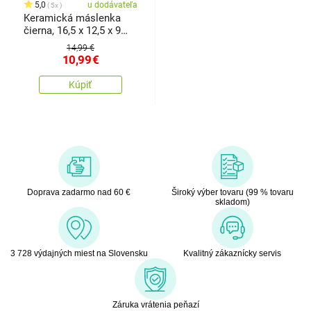
5,0
u dodávateľa
5x
Keramická máslenka
čierna, 16,5 x 12,5 x 9
cm
14,99 €
10,99
€
Kúpiť
Doprava zadarmo nad 60 €
Široký výber tovaru (99 % tovaru
skladom)
3 728 výdajných miest na Slovensku
Kvalitný zákaznícky servis
Záruka vrátenia peňazí