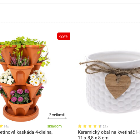
-29%
2 veľkosti
skladom
14x
21x
tinová kaskáda 4-dielna,
Keramický obal na kvetináč He
11 x 8,8 x 8 cm