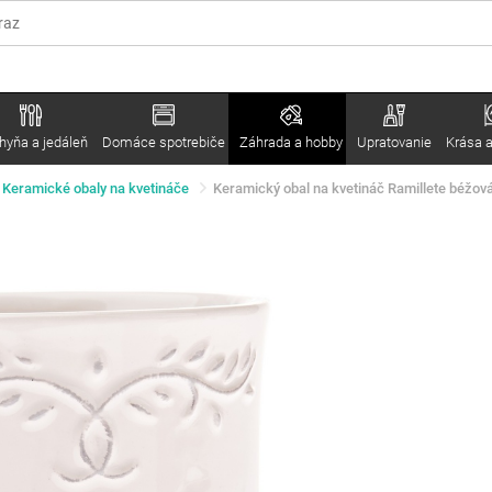
hyňa a jedáleň
Domáce spotrebiče
Záhrada a hobby
Upratovanie
Krása a
Keramické obaly na kvetináče
Keramický obal na kvetináč Ramillete béžová