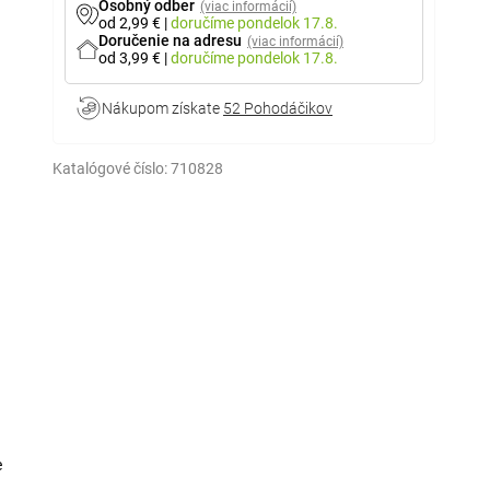
Osobný odber
(viac informácií)
od 2,99 €
|
doručíme
pondelok 17.8.
Doručenie na adresu
(viac informácií)
od 3,99 €
|
doručíme
pondelok 17.8.
Nákupom získate
52 Pohodáčikov
Katalógové číslo:
710828
e