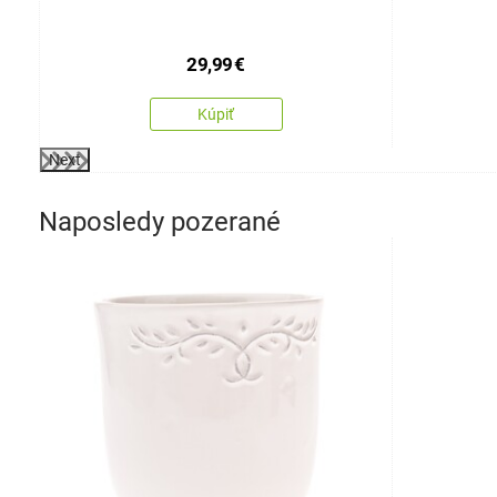
29,99
€
Kúpiť
Next
Naposledy pozerané