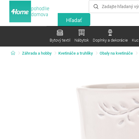
pohodlie
domova
Bytový textil
Nábytok
Doplnky a dekorácie
Kuc
Záhrada a hobby
Kvetináče a truhlíky
Obaly na kvetináče