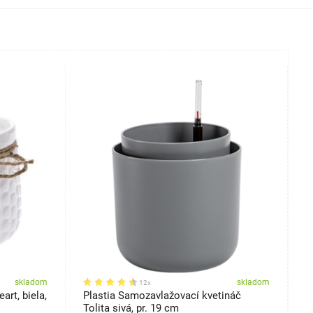
skladom
skladom
12x
art, biela,
Plastia Samozavlažovací kvetináč
K
Tolita sivá, pr. 19 cm
t