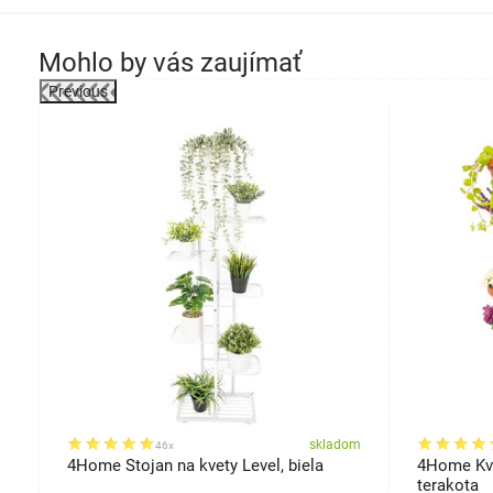
Mohlo by vás zaujímať
Previous
om
skladom
46x
a,
4Home Stojan na kvety Level, biela
4Home Kve
terakota