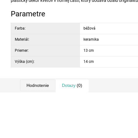
plastický dekor kvetov v hornej časti, ktorý dodáva obalu originalitu
Parametre
Farba:
béžová
Materiál:
keramika
Priemer:
13 cm
Výška (cm):
14 cm
Hodnotenie
Dotazy
(0)