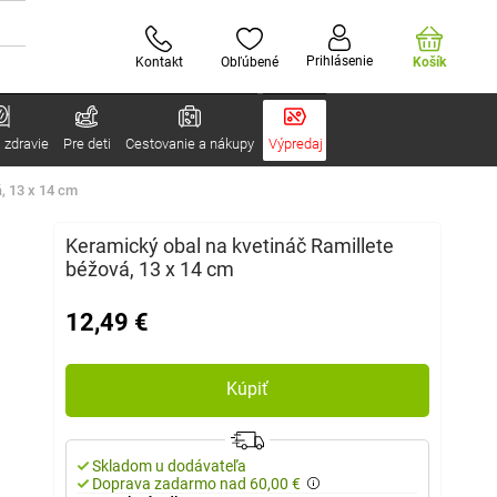
Prihlásenie
Kontakt
Obľúbené
Košík
 zdravie
Pre deti
Cestovanie a nákupy
Výpredaj
, 13 x 14 cm
Keramický obal na kvetináč Ramillete
béžová, 13 x 14 cm
12,49 €
Kúpiť
Skladom u dodávateľa
Doprava zadarmo nad 60,00 €