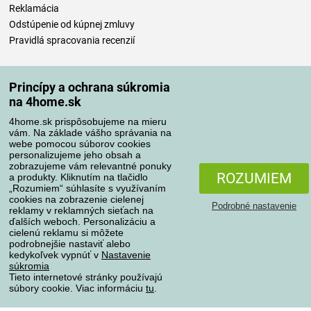
Reklamácia
Odstúpenie od kúpnej zmluvy
Pravidlá spracovania recenzií
Spôsoby dopravy
Princípy a ochrana súkromia
na 4home.sk
4home.sk prispôsobujeme na mieru
Spôsoby platby
vám. Na základe vášho správania na
webe pomocou súborov cookies
personalizujeme jeho obsah a
zobrazujeme vám relevantné ponuky
Spoľahlivý obchod
ROZUMIEM
a produkty. Kliknutím na tlačidlo
„Rozumiem“ súhlasíte s využívaním
cookies na zobrazenie cielenej
Podrobné nastavenie
reklamy v reklamných sieťach na
ďalších weboch. Personalizáciu a
cielenú reklamu si môžete
podrobnejšie nastaviť alebo
kedykoľvek vypnúť v
Nastavenie
súkromia
Tieto internetové stránky používajú
súbory cookie. Viac informáciu
tu
.