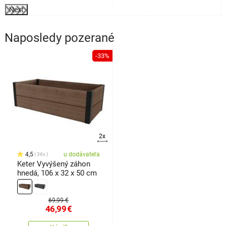
Next
Naposledy pozerané
-33%
2x
4,5
u dodávateľa
36x
Keter Vyvýšený záhon
hnedá, 106 x 32 x 50 cm
69,99 €
46,99
€