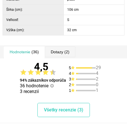
Šírka (cm):
106 cm
Veľkosť:
S
Výška (cm):
32 cm
Hodnotenie
(36)
Dotazy
(2)
4,5
29
5
4
4
2
3
94% zákazníkov odporúča
0
2
36 hodnotenie
1
1
3 recenzií
Všetky recenzie (3)