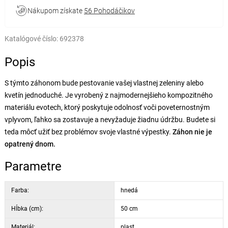
Nákupom získate
56 Pohodáčikov
Katalógové číslo:
692378
Popis
S týmto záhonom bude pestovanie vašej vlastnej zeleniny alebo
kvetín jednoduché. Je vyrobený z najmodernejšieho kompozitného
materiálu evotech, ktorý poskytuje odolnosť voči poveternostným
vplyvom, ľahko sa zostavuje a nevyžaduje žiadnu údržbu. Budete si
teda môcť užiť bez problémov svoje vlastné výpestky.
Záhon nie je
opatrený dnom.
Parametre
Farba:
hnedá
Hĺbka (cm):
50 cm
Materiál:
plast