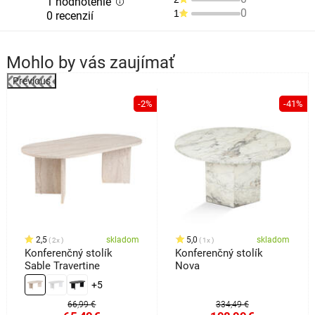
1 hodnotenie
0
1
0 recenzií
Mohlo by vás zaujímať
Previous
-2%
-41%
o
2,5
skladom
5,0
skladom
2x
1x
Konferenčný stolík
Konferenčný stolík
Sable Travertine
Nova
+5
66,99 €
334,49 €