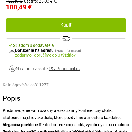
125,49 €
ušetríte 25,00 €
100,49 €
Kúpiť
Skladom u dodávateľa
Doručenie na adresu
(viac informácií)
zadarmo
|
doručíme
do 3 týždňov
Nákupom získate
197 Pohodáčikov
Katalógové číslo:
811277
Popis
Predstavujeme vám úžasný a všestranný konferenčný stolík,
skutočné majstrovské dielo, ktoré pozdvihne atmosféru každého
obytného priestoru. Tento konferenčný stolík, vyrobený s maximálnou
Elegancia a odolnosť
precíznosťou a dôrazom na detail, je navrhnutý tak, aby očaril vaše
Tento konferenčný stolík, vyrobený zo 100% tvrdeného skla, vyžaruje