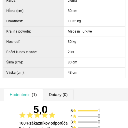
Farba:
čierna
Hĺbka (cm):
80 cm
Hmotnosť:
11,35 kg
Krajina pôvodu:
Made in Türkiye
Nosnosť:
30 kg
Počet kusov v sade:
2 ks
Šírka (cm):
80 cm
Výška (cm):
43 cm
Hodnotenie
(1)
Dotazy
(0)
5,0
1
5
0
4
0
3
100% zákazníkov odporúča
0
2