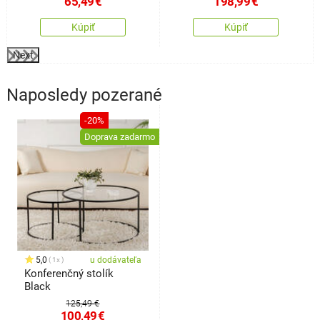
65,49
€
198,99
€
Kúpiť
Kúpiť
Next
Naposledy pozerané
-20%
Doprava zadarmo
5,0
u dodávateľa
1x
Konferenčný stolík
Black
125,49 €
100,49
€