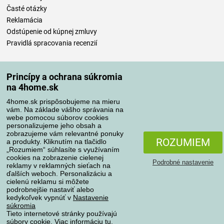
Časté otázky
Reklamácia
Odstúpenie od kúpnej zmluvy
Pravidlá spracovania recenzií
Spôsoby dopravy
Princípy a ochrana súkromia
na 4home.sk
4home.sk prispôsobujeme na mieru
Spôsoby platby
vám. Na základe vášho správania na
webe pomocou súborov cookies
personalizujeme jeho obsah a
zobrazujeme vám relevantné ponuky
Spoľahlivý obchod
ROZUMIEM
a produkty. Kliknutím na tlačidlo
„Rozumiem“ súhlasíte s využívaním
cookies na zobrazenie cielenej
Podrobné nastavenie
reklamy v reklamných sieťach na
ďalších weboch. Personalizáciu a
cielenú reklamu si môžete
podrobnejšie nastaviť alebo
kedykoľvek vypnúť v
Nastavenie
súkromia
Tieto internetové stránky používajú
súbory cookie. Viac informáciu
tu
.