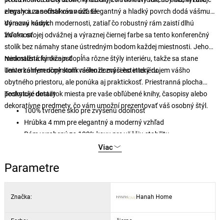
zmysly a zanechal vás v úžase.
eleganciu a sofistikovanosť. Elegantný a hladký povrch dodá vášmu
domovu nádych modernosti, zatiaľ čo robustný rám zaistí dlhú
Výrazný kúsok
životnosť.
Vďaka svojej odvážnej a výraznej čiernej farbe sa tento konferenčný
stolík bez námahy stane ústredným bodom každej miestnosti. Jeho
minimalistický dizajn dopĺňa rôzne štýly interiéru, takže sa stane
Nedostižná funkčnosť
univerzálnym doplnkom vášho domáceho interiéru.
Tento konferenčný stolík nielenže zvýši estetický dojem vášho
obytného priestoru, ale ponúka aj praktickosť. Priestranná plocha
poskytuje dostatok miesta pre vaše obľúbené knihy, časopisy alebo
Technické detaily
dekoratívne predmety, čo vám umožní prezentovať váš osobný štýl.
100% tvrdené sklo pre zvýšenú odolnosť
Hrúbka 4 mm pre elegantný a moderný vzhľad
Rám vyrobený zo 100% kovu pre väčšiu stabilitu
Veľkosť nožičiek: Šírka: 15 mm, hĺbka: 15 mm
Viac
Rozmery väčšieho stolíka: šírka: 80 cm, výška: 45 cm, hĺbka: 80
Parametre
cm
Rozmery menšieho stolíka: šírka: 60 cm, výška: 40 cm, hĺbka: 60
cm
Značka:
Hanah Home