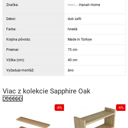
Značka:
Hanah Home
Dekor:
dub zafír
Farba:
hnedá
Krajina pôvodu:
Made in Türkiye
Priemer:
75 cm
Výška (cm):
40 cm
Vyžaduje montáž:
áno
Viac z kolekcie
Sapphire Oak
Previous
%
-8%
-6%