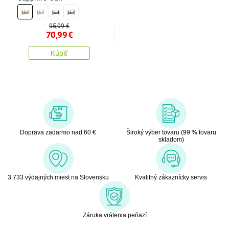
95,99 €
70,99
€
Kúpiť
Doprava zadarmo nad 60 €
Široký výber tovaru (99 % tovaru
skladom)
3 733 výdajných miest na Slovensku
Kvalitný zákaznícky servis
Záruka vrátenia peňazí