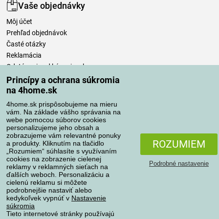
Vaše objednávky
Môj účet
Prehľad objednávok
Časté otázky
Reklamácia
Odstúpenie od kúpnej zmluvy
Pravidlá spracovania recenzií
Princípy a ochrana súkromia
na 4home.sk
Spôsoby dopravy
4home.sk prispôsobujeme na mieru
vám. Na základe vášho správania na
webe pomocou súborov cookies
personalizujeme jeho obsah a
zobrazujeme vám relevantné ponuky
Spôsoby platby
ROZUMIEM
a produkty. Kliknutím na tlačidlo
„Rozumiem“ súhlasíte s využívaním
cookies na zobrazenie cielenej
Podrobné nastavenie
reklamy v reklamných sieťach na
Spoľahlivý obchod
ďalších weboch. Personalizáciu a
cielenú reklamu si môžete
podrobnejšie nastaviť alebo
kedykoľvek vypnúť v
Nastavenie
súkromia
Tieto internetové stránky používajú