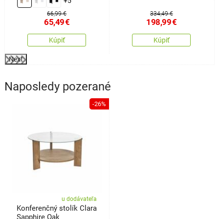
+5
66,99 €
334,49 €
65,49
€
198,99
€
Kúpiť
Kúpiť
Next
Naposledy pozerané
-26%
u dodávateľa
Konferenčný stolík Clara
Sapphire Oak