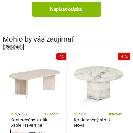
Napísať otázku
Mohlo by vás zaujímať
Previous
-2%
-41%
o
2,5
skladom
5,0
skladom
2x
1x
Konferenčný stolík
Konferenčný stolík
Sable Travertine
Nova