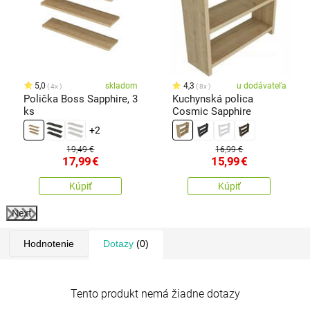
5,0
skladom
4,3
u dodávateľa
4x
8x
Polička Boss Sapphire, 3
Kuchynská polica
ks
Cosmic Sapphire
+2
19,49 €
16,99 €
17,99
€
15,99
€
Kúpiť
Kúpiť
Next
Hodnotenie
Dotazy
(0)
Tento produkt nemá žiadne dotazy