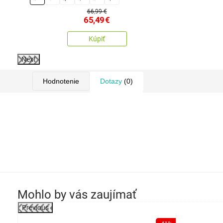
66,99 €
65,49
€
Kúpiť
Next
Hodnotenie
Dotazy
(0)
Mohlo by vás zaujímať
Previous