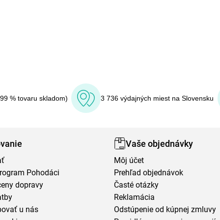
(99 % tovaru skladom)
3 736 výdajných miest na Slovensku
vanie
Vaše objednávky
ať
Môj účet
program Pohodáci
Prehľad objednávok
ceny dopravy
Časté otázky
atby
Reklamácia
povať u nás
Odstúpenie od kúpnej zmluvy