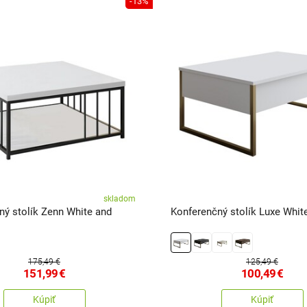
-13%
skladom
ný stolík Zenn White and
Konferenčný stolík Luxe Whit
175,49 €
125,49 €
151,99
€
100,49
€
Kúpiť
Kúpiť