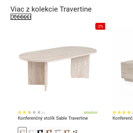
Viac z kolekcie
Travertine
Previous
-2%
darmo
ľa
skladom
2x
Konferenčný stolík Sable Travertine
Konferenčn
+2