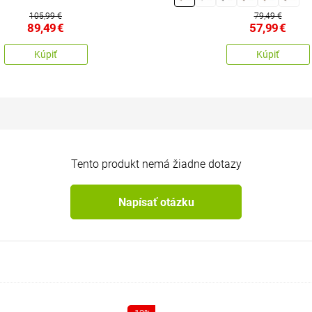
105,99 €
79,49 €
89,49
€
57,99
€
Kúpiť
Kúpiť
Tento produkt nemá žiadne dotazy
Napísať otázku