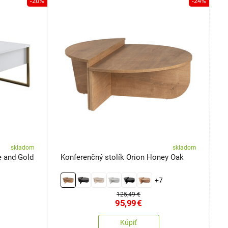
-20%
-24%
skladom
skladom
e and Gold
Konferenčný stolík Orion Honey Oak
K
+7
125,49 €
95,99
€
Kúpiť