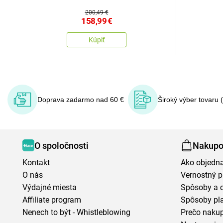
200,49 €
158,99
€
Kúpiť
Doprava zadarmo nad 60 €
Široký výber tovaru 
O spoločnosti
Nakupo
Kontakt
Ako objedn
O nás
Vernostný 
Výdajné miesta
Spôsoby a 
Affiliate program
Spôsoby pl
Nenech to být - Whistleblowing
Prečo naku