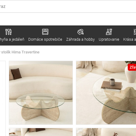
hyňa a jedáleň
Domáce spotrebiče
Záhrada a hobby
Upratovanie
Krása a
stolík Hima Travertine
Zľa