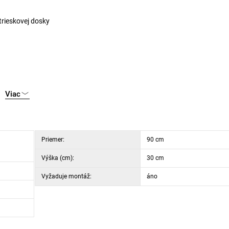
rieskovej dosky
Viac
Priemer:
90 cm
Výška (cm):
30 cm
Vyžaduje montáž:
áno