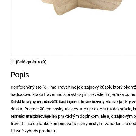
Celá galéria (9)
Popis
Konferenčný stolík Hima Travertine je dizajnový kúsok, ktorý oka
nadčasovú krásu travertínu s praktickým prevedením, vďaka čomu
sofistikovaný a dodáva vášmu interiéru exkluzívny charakter, ktor
Doska je vyrobená zo 100% skla, čo zdôrazňuje čistý a elegantný v
doska. Priemer 90 cm poskytuje dostatok priestoru na dekorácie, kn
relaxácii na pohovke.
Hima Travertine nie je len praktickým doplnkom, ale aj dizajnovým
travertín sa dá ľahko kombinovať s rôznymi štýlmi zariadenia a d
Hlavné výhody produktu