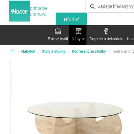
pohodlie
domova
Bytový textil
Nábytok
Doplnky a dekorácie
Kuc
Nábytok
Stoly a stolíky
Konferenčné stolíky
Konferenčný 