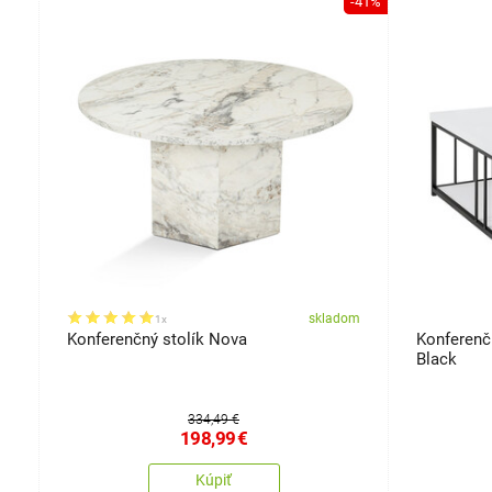
-41%
darmo
om
skladom
1x
Konferenčný stolík Nova
Konferenč
Black
334,49 €
198,99
€
Kúpiť