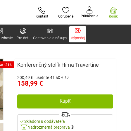
Prihlásenie
Kontakt
Obľúbené
Košík
 zdravie
Pre deti
Cestovanie a nákupy
Výpredaj
Konferenčný stolík Hima Travertine
va -21%
200,49 €
ušetríte 41,50 €
158,99 €
Kúpiť
Skladom u dodávateľa
Nadrozmerná preprava