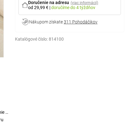
Doručenie na adresu
(viac informácií)
od 29,99 €
|
doručíme
do 4 týždňov
Nákupom získate
311 Pohodáčikov
Katalógové číslo:
814100
ie pri
ru