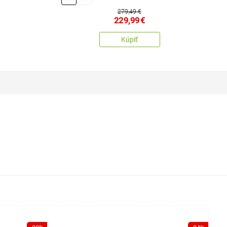
279,49 €
229,99
€
Kúpiť