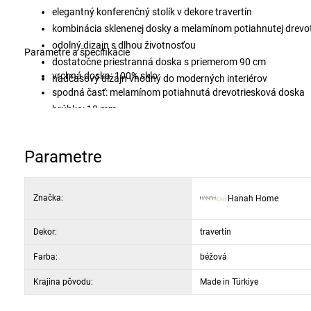
elegantný konferenčný stolík v dekore travertín
kombinácia sklenenej dosky a melamínom potiahnutej drevot
odolný dizajn s dlhou životnosťou
Parametre a špecifikácie
dostatočne priestranná doska s priemerom 90 cm
vrchná doska: 100% sklo
nadčasový dizajn vhodný do moderných interiérov
spodná časť: melamínom potiahnutá drevotriesková doska
hrúbka: 18 mm
priemer: 90 cm
výška: 30 cm
Parametre
dekor: Travertín (mramor)
Značka:
Hanah Home
Dekor:
travertín
Farba:
béžová
Krajina pôvodu:
Made in Türkiye