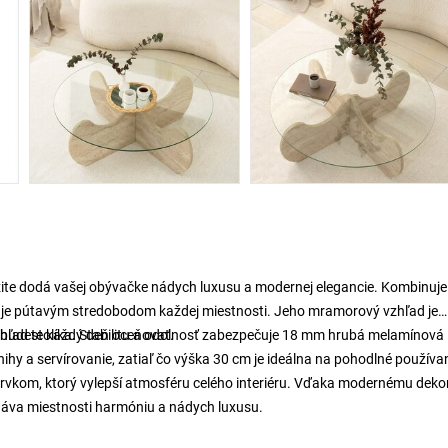
mžite dodá vašej obývačke nádych luxusu a modernej elegancie. Kombinuje
 je pútavým stredobodom každej miestnosti. Jeho mramorový vzhľad je
ý budete každý deň oceňovať.
zhľad stolíka. Stabilitu a odolnosť zabezpečuje 18 mm hrubá melamínová
ihy a servírovanie, zatiaľ čo výška 30 cm je ideálna na pohodlné používan
 prvkom, ktorý vylepší atmosféru celého interiéru. Vďaka modernému deko
odáva miestnosti harmóniu a nádych luxusu.