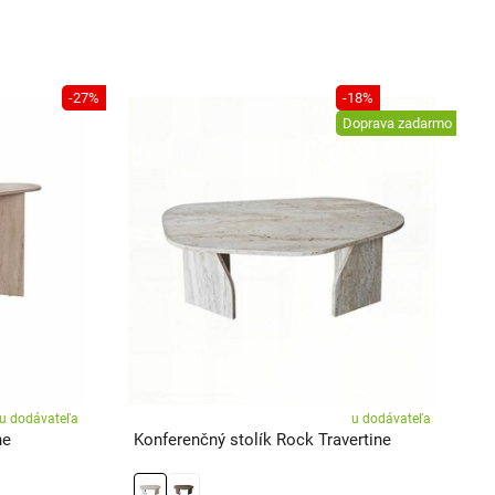
-27%
-18%
Doprava zadarmo
u dodávateľa
u dodávateľa
ne
Konferenčný stolík Rock Travertine
K