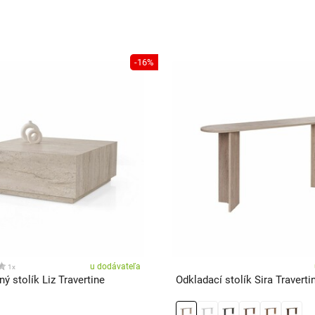
-16%
u dodávateľa
1x
ý stolík Liz Travertine
Odkladací stolík Sira Traverti