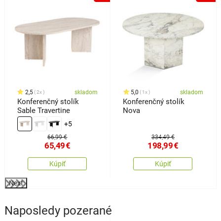
o
2,5
skladom
5,0
skladom
2x
1x
Konferenčný stolík
Konferenčný stolík
Sable Travertine
Nova
+5
66,99 €
334,49 €
65,49
€
198,99
€
Kúpiť
Kúpiť
Next
Naposledy pozerané