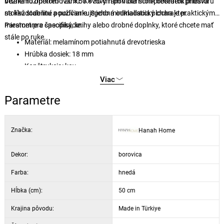
bežnému opotrebovaniu. Kovový rám v čiernom prevedení pridáva
Vďaka rozmerom 120 × 50 × 30 cm ponúka stolík dostatok priestoru
stolíku stabilitu a podčiarkuje jeho minimalistický charakter.
na každodenné používanie. Spodná odkladacia plocha je praktickým
miestom pre časopisy, knihy alebo drobné doplnky, ktoré chcete mať
Parametre a špecifikácie:
stále po ruke.
Materiál: melamínom potiahnutá drevotrieska
Hrúbka dosiek: 18 mm
Konštrukcia: kov
Rozmery: 120 × 50 × 30 cm
Viac
Farba: dekor borovice a čierna
Parametre
Značka:
Hanah Home
Dekor:
borovica
Farba:
hnedá
Hĺbka (cm):
50 cm
Krajina pôvodu:
Made in Türkiye