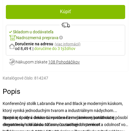
Kúpiť
Skladom u dodávateľa
Nadrozmerná preprava
Doručenie na adresu
(viac informácií)
od 8,49 €
|
doručíme
do 3 týždňov
Nákupom získate
108 Pohodáčikov
Katalógové číslo:
814247
Popis
Konferenčný stolík Labranda Pine and Black je moderným kúskom,
ktorý vyniká jednoduchým tvarom a industriálnym nádychom.
Spojenie dosky v dekore borovice a čiernej kovovej konštrukcie pôsobí
Horná aj spodná doska sú vyrobené z melamínom potiahnutej
elegantne a hodí sa do súčasne zariadených interiérov.
drevotriesky s hrúbkou 18 mm, čo zaisťuje ich pevnosť a odolnosť voči