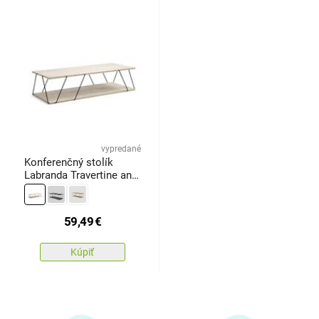
vypredané
Konferenčný stolík
Labranda Travertine and
Black
59,49
€
Kúpiť