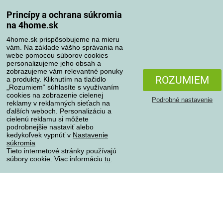
Spôsoby dopravy
Princípy a ochrana súkromia
na 4home.sk
4home.sk prispôsobujeme na mieru
Spôsoby platby
vám. Na základe vášho správania na
webe pomocou súborov cookies
personalizujeme jeho obsah a
zobrazujeme vám relevantné ponuky
Spoľahlivý obchod
ROZUMIEM
a produkty. Kliknutím na tlačidlo
„Rozumiem“ súhlasíte s využívaním
cookies na zobrazenie cielenej
Podrobné nastavenie
reklamy v reklamných sieťach na
ďalších weboch. Personalizáciu a
cielenú reklamu si môžete
podrobnejšie nastaviť alebo
kedykoľvek vypnúť v
Nastavenie
súkromia
Tieto internetové stránky používajú
súbory cookie. Viac informáciu
tu
.
Ochrana osobných údajov