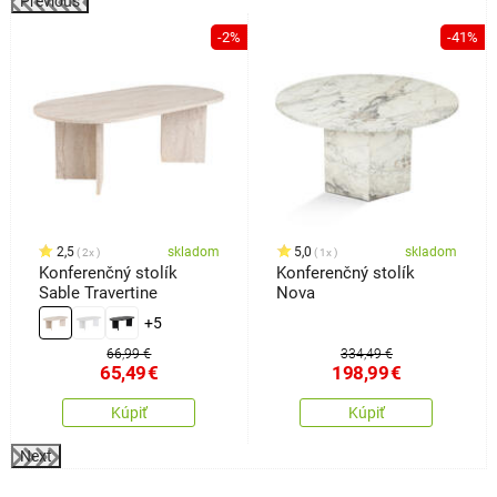
Previous
-2%
-41%
o
2,5
skladom
5,0
skladom
2x
1x
Konferenčný stolík
Konferenčný stolík
Sable Travertine
Nova
+5
66,99 €
334,49 €
65,49
€
198,99
€
Kúpiť
Kúpiť
Next