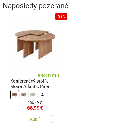
Naposledy pozerané
-38%
u dodávateľa
Konferenčný stolík
Moira Atlantic Pine
+4
108,49 €
66,99
€
Kúpiť