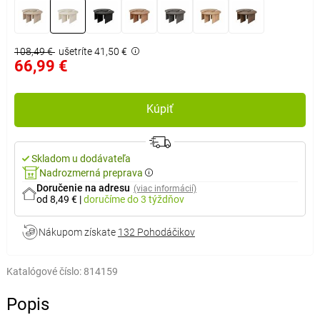
108,49 €
ušetríte 41,50 €
66,99 €
Kúpiť
Skladom u dodávateľa
Nadrozmerná preprava
Doručenie na adresu
(viac informácií)
od 8,49 €
|
doručíme
do 3 týždňov
Nákupom získate
132 Pohodáčikov
Katalógové číslo:
814159
Popis