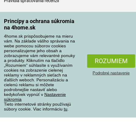
Pravidlá spracovania recenzií
Spôsoby dopravy
Princípy a ochrana súkromia
na 4home.sk
4home.sk prispôsobujeme na mieru
Spôsoby platby
vám. Na základe vášho správania na
webe pomocou súborov cookies
personalizujeme jeho obsah a
zobrazujeme vám relevantné ponuky
Spoľahlivý obchod
ROZUMIEM
a produkty. Kliknutím na tlačidlo
„Rozumiem“ súhlasíte s využívaním
cookies na zobrazenie cielenej
Podrobné nastavenie
reklamy v reklamných sieťach na
ďalších weboch. Personalizáciu a
cielenú reklamu si môžete
podrobnejšie nastaviť alebo
kedykoľvek vypnúť v
Nastavenie
súkromia
Tieto internetové stránky používajú
súbory cookie. Viac informáciu
tu
.
Ochrana osobných údajov