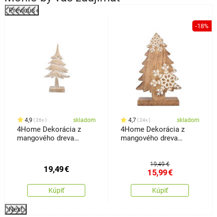
Previous
%
-18%
4,9
skladom
4,7
skladom
26x
24x
4Home Dekorácia z
4Home Dekorácia z
mangového dreva
mangového dreva
Frozen Tree, 30 cm
Snowflake Tree, 33 cm
19,49 €
19,49
€
15,99
€
Kúpiť
Kúpiť
Next