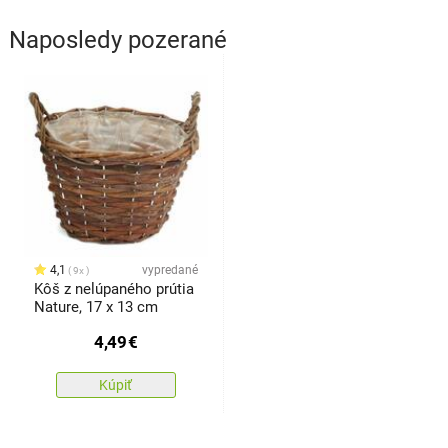
Naposledy pozerané
4,1
vypredané
9x
Kôš z nelúpaného prútia
Nature, 17 x 13 cm​
4,49
€
Kúpiť