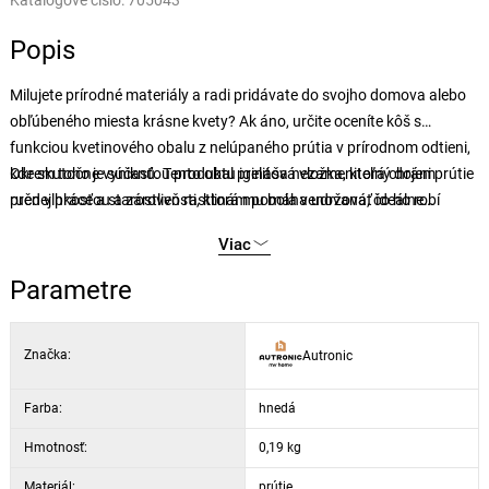
Katalógové číslo:
705043
Popis
Milujete prírodné materiály a radi pridávate do svojho domova alebo
obľúbeného miesta krásne kvety? Ak áno, určite oceníte kôš s
funkciou kvetinového obalu z nelúpaného prútia v prírodnom odtieni,
kde skutočne vyniknú. Tento obal prináša nezameniteľný dojem
Okrem toho je súčasťou produktu igelitová vložka, ktorá chráni prútie
ručnej práce a starostlivosti, ktorá mu bola venovaná, čo ho robí
pred vlhkosťou a zároveň rastlinám pomáha udržovať ideálne
jedinečným.
podmienky pre rast. S týmto prúteným košíkom ala obalom na kvety
Viac
si do svojho priestoru prinesiete prírodnú krásu a rustikálny vzhľad.
Parametre
Značka:
Autronic
Farba:
hnedá
Hmotnosť:
0,19 kg
Materiál:
prútie