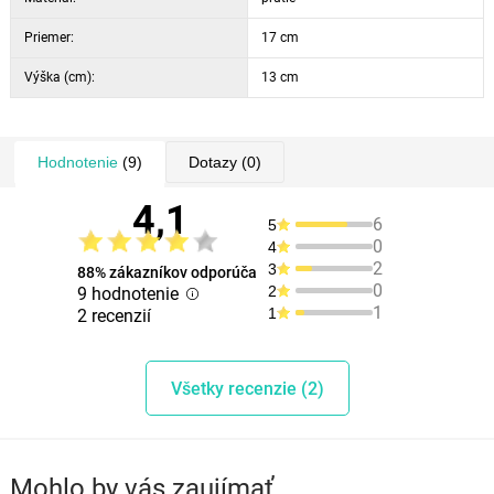
Priemer:
17 cm
Výška (cm):
13 cm
Hodnotenie
(9)
Dotazy
(0)
4,1
6
5
0
4
2
3
88% zákazníkov odporúča
0
2
9 hodnotenie
1
1
2 recenzií
Všetky recenzie (2)
Mohlo by vás zaujímať