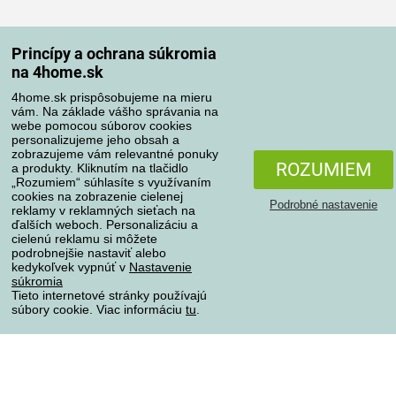
Spôsoby dopravy
Princípy a ochrana súkromia
na 4home.sk
4home.sk prispôsobujeme na mieru
Spôsoby platby
vám. Na základe vášho správania na
webe pomocou súborov cookies
personalizujeme jeho obsah a
zobrazujeme vám relevantné ponuky
Spoľahlivý obchod
ROZUMIEM
a produkty. Kliknutím na tlačidlo
„Rozumiem“ súhlasíte s využívaním
cookies na zobrazenie cielenej
Podrobné nastavenie
reklamy v reklamných sieťach na
ďalších weboch. Personalizáciu a
cielenú reklamu si môžete
podrobnejšie nastaviť alebo
kedykoľvek vypnúť v
Nastavenie
súkromia
Tieto internetové stránky používajú
súbory cookie. Viac informáciu
tu
.
Ochrana osobných údajov