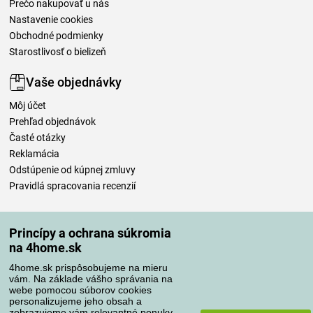
Prečo nakupovať u nás
Nastavenie cookies
Obchodné podmienky
Starostlivosť o bielizeň
Vaše objednávky
Môj účet
Prehľad objednávok
Časté otázky
Reklamácia
Odstúpenie od kúpnej zmluvy
Pravidlá spracovania recenzií
Spôsoby dopravy
Princípy a ochrana súkromia
na 4home.sk
4home.sk prispôsobujeme na mieru
Spôsoby platby
vám. Na základe vášho správania na
webe pomocou súborov cookies
personalizujeme jeho obsah a
zobrazujeme vám relevantné ponuky