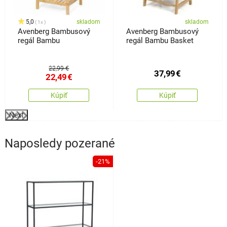
5,0
skladom
skladom
1x
Avenberg Bambusový
Avenberg Bambusový
regál Bambu
regál Bambu Basket
22,99 €
37,99
€
22,49
€
Kúpiť
Kúpiť
Next
Naposledy pozerané
-21%