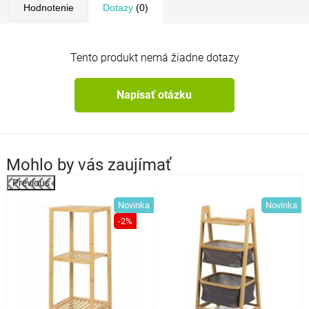
Hodnotenie
Dotazy
(0)
Tento produkt nemá žiadne dotazy
Napísať otázku
Mohlo by vás zaujímať
Previous
Novinka
Novinka
o
-2%