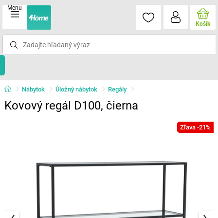
Menu
Košík
Nábytok
Úložný nábytok
Regály
Kovový regál D100, čierna
Zľava -21%