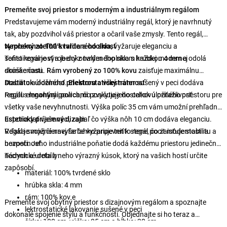
Premeňte svoj priestor s moderným a industriálnym regálom
Predstavujeme vám moderný industriálny regál, ktorý je navrhnutý
tak, aby pozdvihol váš priestor a očaril vaše zmysly. Tento regál,
vyrobený zo 100% tvrdeného skla
Neprekonateľná kvalita a odolnosť
, vyžaruje eleganciu a
sofistikovanosť a je dokonalým doplnkom každej modernej
Tento regál je vyrobený z tvrdeného skla s hrúbkou 4 mm a odolá
domácnosti.
skúške času.
Rám vyrobený zo 100% kovu
zaisťuje maximálnu
stabilitu a odolnosť.
Dostatok úložného priestoru a všestrannosť
Elektrostatický náter
sušený v peci dodáva
regálu elegantný povrch, čo zvyšuje jeho celkovú príťažlivosť.
Regál s
mnohými policami
poskytuje dostatok úložného priestoru pre
všetky vaše nevyhnutnosti. Výška políc 35 cm vám umožní prehľadne
usporiadať vaše veci, zatiaľ čo výška nôh 10 cm dodáva eleganciu.
Esteticky príjemný dizajn
Regál je možné navyše ľahko pripevniť k stene, čo zaisťuje stabilitu a
Vďaka svojej čiernej farbe vyžaruje tento regál pocit modernosti a
bezpečnosť.
novosti. Jeho industriálne poňatie dodá každému priestoru jedinečný
nádych a urobí z neho výrazný kúsok, ktorý na vašich hostí určite
Technické detaily:
zapôsobí.
materiál: 100% tvrdené sklo
hrúbka skla: 4 mm
rám: 100% kov e
Premeňte svoj obytný priestor s dizajnovým regálom a spoznajte
lektrostatické lakovanie sušené v peci
dokonalé spojenie štýlu a funkčnosti. Objednajte si ho teraz a
šírka: 100 cm, výška: 85 cm a hĺbka: 30 cm
premeňte svoj domov na oázu modernej elegancie.