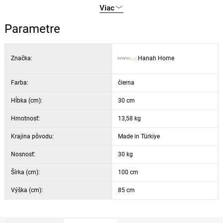
výška police: 35 cm
Viac
výška nôh: 10 cm
Parametre
možnosť pripevnenia k stene na zaistenie stability
farba: čierna
Značka:
Hanah Home
Farba:
čierna
Hĺbka (cm):
30 cm
Hmotnosť:
13,58 kg
Krajina pôvodu:
Made in Türkiye
Nosnosť:
30 kg
Šírka (cm):
100 cm
Výška (cm):
85 cm