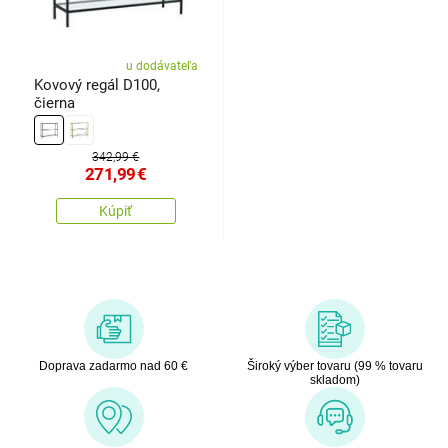
u dodávateľa
Kovový regál D100,
čierna
342,99 €
271,99
€
Kúpiť
Doprava zadarmo nad 60 €
Široký výber tovaru (99 % tovaru
skladom)