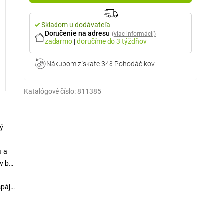
Skladom u dodávateľa
Doručenie na adresu
(viac informácií)
zadarmo
|
doručíme
do 3 týždňov
Nákupom získate
348 Pohodáčikov
Katalógové číslo:
811385
vý
u a
v bez
spája