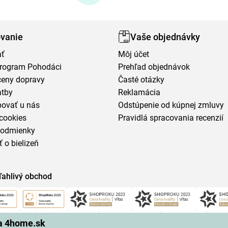
vanie
Vaše objednávky
ať
Môj účet
program Pohodáci
Prehľad objednávok
ceny dopravy
Časté otázky
atby
Reklamácia
povať u nás
Odstúpenie od kúpnej zmluvy
cookies
Pravidlá spracovania recenzií
podmienky
ť o bielizeň
ľahlivý obchod
na 4home.sk