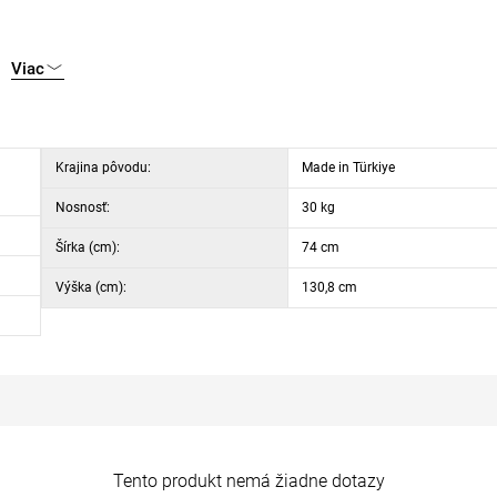
Viac
Krajina pôvodu:
Made in Türkiye
Nosnosť:
30 kg
Šírka (cm):
74 cm
Výška (cm):
130,8 cm
Tento produkt nemá žiadne dotazy