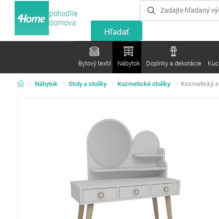
pohodlie
domova
Bytový textil
Nábytok
Doplnky a dekorácie
Kuc
Nábytok
Stoly a stolíky
Kozmetické stolíky
Kozmetický s