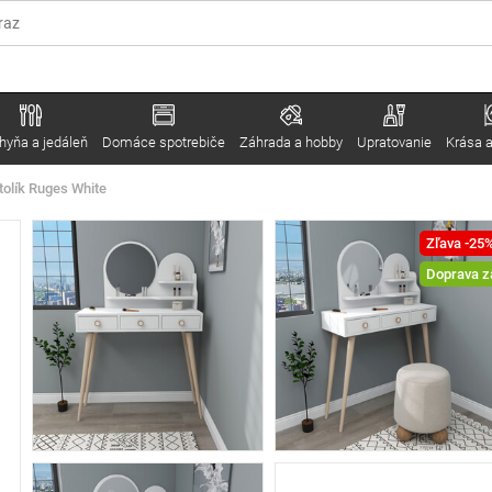
hyňa a jedáleň
Domáce spotrebiče
Záhrada a hobby
Upratovanie
Krása a
tolík Ruges White
Zľava -25
Doprava 