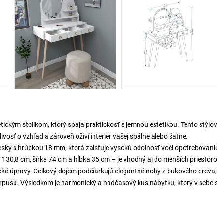
tickým stolíkom, ktorý spája praktickosť s jemnou estetikou. Tento štýlo
osť o vzhľad a zároveň oživí interiér vašej spálne alebo šatne.
iesky s hrúbkou 18 mm, ktorá zaisťuje vysokú odolnosť voči opotrebovani
0,8 cm, šírka 74 cm a hĺbka 35 cm – je vhodný aj do menších priestoro
etické úpravy. Celkový dojem podčiarkujú elegantné nohy z bukového dreva,
e korpusu. Výsledkom je harmonický a nadčasový kus nábytku, ktorý v sebe 