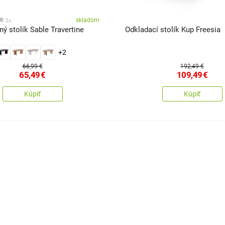
skladom
2x
ý stolík Sable Travertine
Odkladací stolík Kup Freesia
+2
66,99 €
192,49 €
65,49
€
109,49
€
Kúpiť
Kúpiť