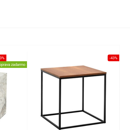
43%
-43%
oprava zadarmo