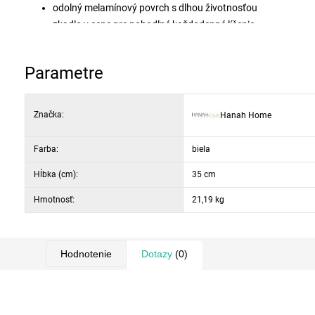
odolný melamínový povrch s dlhou životnosťou
zkadlo v cene pre pohodlné každodenné líčenie
nohy z bukového dreva pre stabilitu a štýl
kompaktné rozmery vhodné aj do menších priestorov
Parametre
materiál: 100% melamínom potiahnutá drevotrieska
hrúbka dosky: 18 mm
rozmery: výška 130,8 cm, šírka 74 cm, hĺbka 35 cm
Značka:
Hanah Home
Farba:
biela
Hĺbka (cm):
35 cm
Hmotnosť:
21,19 kg
Hodnotenie
Dotazy
(0)