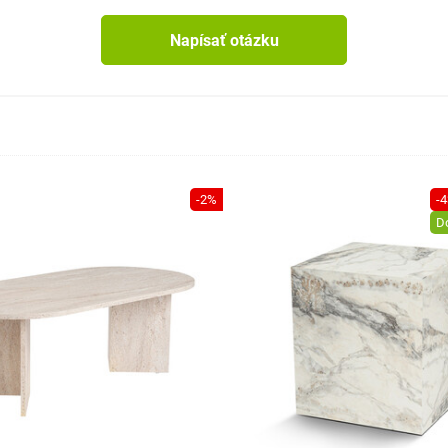
Napísať otázku
-2%
-
D