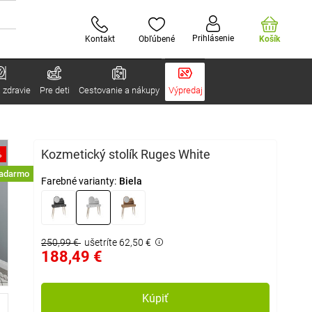
Prihlásenie
Kontakt
Obľúbené
Košík
 zdravie
Pre deti
Cestovanie a nákupy
Výpredaj
Kozmetický stolík Ruges White
%
zadarmo
Farebné varianty:
Biela
250,99 €
ušetríte 62,50 €
188,49 €
Kúpiť