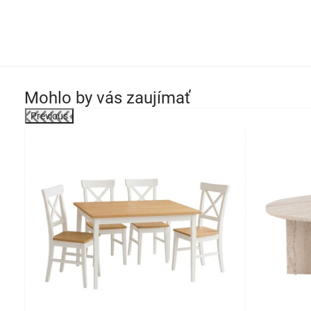
Mohlo by vás zaujímať
Previous
darmo