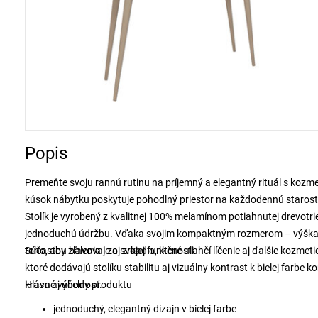
Popis
Premeňte svoju rannú rutinu na príjemný a elegantný rituál s kozme
kúsok nábytku poskytuje pohodlný priestor na každodennú starostliv
Stolík je vyrobený z kvalitnej 100% melamínom potiahnutej drevotr
jednoduchú údržbu. Vďaka svojim kompaktným rozmerom – výška 13
toho, aby zľavoval zo svojej funkčnosti.
Súčasťou balenia je aj zrkadlo, ktoré uľahčí líčenie aj ďalšie kozm
ktoré dodávajú stolíku stabilitu aj vizuálny kontrast k bielej farb
krásu aj účelnosť.
Hlavné výhody produktu
jednoduchý, elegantný dizajn v bielej farbe