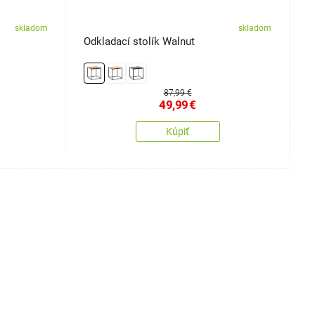
skladom
skladom
Odkladací stolík Walnut
P
87,99 €
49,99
€
Kúpiť