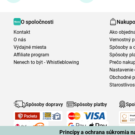
O spoločnosti
Nakupo
Kontakt
Ako objedn
O nás
Vernostný 
Výdajné miesta
Spôsoby a 
Affiliate program
Spôsoby pl
Nenech to být - Whistleblowing
Prečo naku
Nastavenie 
Obchodné 
Starostlivos
Spôsoby dopravy
Spôsoby platby
Spo
Princípy a ochrana súkromia 