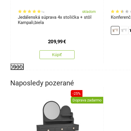
om
skladom
1x
Jedálenská súprava 4x stolička + stôl
Konferenčn
Kampali,biela
209,99
€
Kúpiť
Next
Naposledy pozerané
-25%
Doprava zadarmo