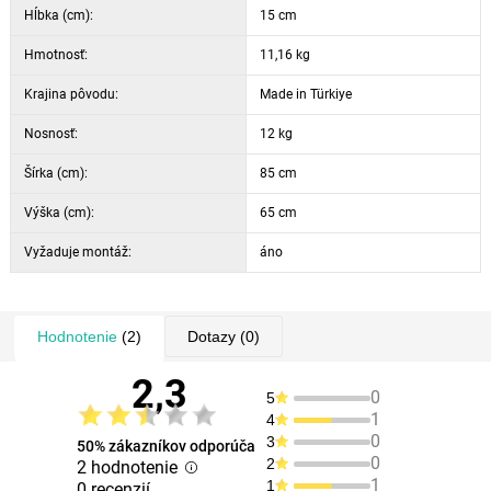
Hĺbka (cm):
15 cm
Hmotnosť:
11,16 kg
Krajina pôvodu:
Made in Türkiye
Nosnosť:
12 kg
Šírka (cm):
85 cm
Výška (cm):
65 cm
Vyžaduje montáž:
áno
Hodnotenie
(2)
Dotazy
(0)
2,3
0
5
1
4
0
3
50% zákazníkov odporúča
0
2
2 hodnotenie
1
1
0 recenzií