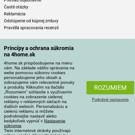
Časté otázky
Reklamácia
Odstúpenie od kúpnej zmluvy
Pravidlá spracovania recenzií
Spôsoby dopravy
Princípy a ochrana súkromia
na 4home.sk
4home.sk prispôsobujeme na mieru
Spôsoby platby
vám. Na základe vášho správania na
webe pomocou súborov cookies
personalizujeme jeho obsah a
zobrazujeme vám relevantné ponuky
Spoľahlivý obchod
ROZUMIEM
a produkty. Kliknutím na tlačidlo
„Rozumiem“ súhlasíte s využívaním
cookies na zobrazenie cielenej
Podrobné nastavenie
reklamy v reklamných sieťach na
ďalších weboch. Personalizáciu a
cielenú reklamu si môžete
podrobnejšie nastaviť alebo
kedykoľvek vypnúť v
Nastavenie
súkromia
Tieto internetové stránky používajú