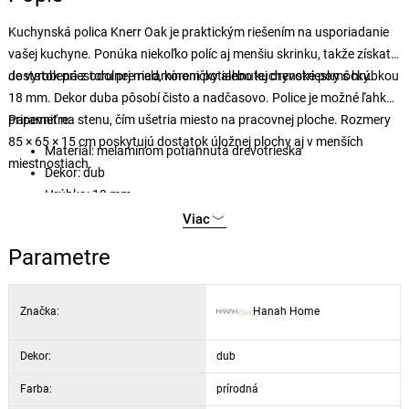
Kuchynská polica Knerr Oak je praktickým riešením na usporiadanie
vašej kuchyne. Ponúka niekoľko políc aj menšiu skrinku, takže získate
dostatok priestoru pre riad, koreničky alebo kuchynské pomôcky.
Je vyrobená z odolnej melamínom potiahnutej drevotriesky s hrúbkou
18 mm. Dekor duba pôsobí čisto a nadčasovo. Police je možné ľahko
pripevniť na stenu, čím ušetria miesto na pracovnej ploche. Rozmery
Parametre:
85 × 65 × 15 cm poskytujú dostatok úložnej plochy aj v menších
Materiál: melamínom potiahnutá drevotrieska
miestnostiach.
Dekor: dub
Hrúbka: 18 mm
Rozmery: 85 × 65 × 15 cm
Viac
Parametre
Značka:
Hanah Home
Dekor:
dub
Farba:
prírodná