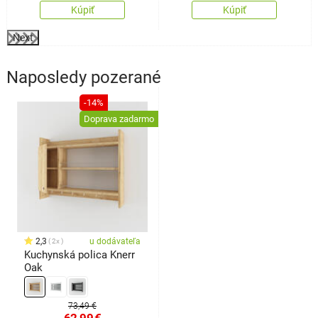
Kúpiť
Kúpiť
Next
Naposledy pozerané
-14%
Doprava zadarmo
2,3
u dodávateľa
2x
Kuchynská polica Knerr
Oak
73,49 €