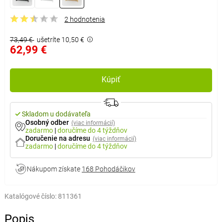
2 hodnotenia
73,49 €
ušetríte 10,50 €
62,99 €
Kúpiť
Skladom u dodávateľa
Osobný odber
(viac informácií)
zadarmo
|
doručíme
do 4 týždňov
Doručenie na adresu
(viac informácií)
zadarmo
|
doručíme
do 4 týždňov
Nákupom získate
168 Pohodáčikov
Katalógové číslo:
811361
Popis