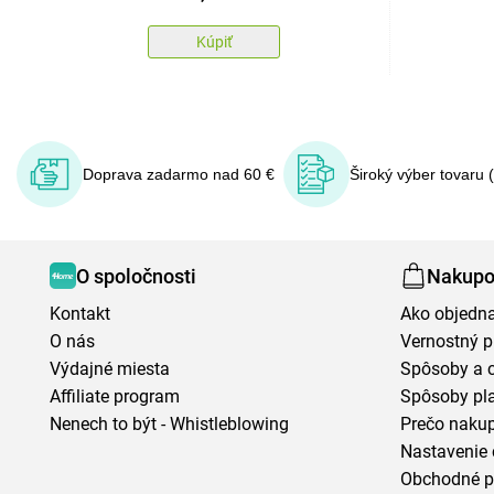
Kúpiť
Doprava zadarmo nad 60 €
Široký výber tovaru 
O spoločnosti
Nakupo
Kontakt
Ako objedn
O nás
Vernostný 
Výdajné miesta
Spôsoby a 
Affiliate program
Spôsoby pl
Nenech to být - Whistleblowing
Prečo naku
Nastavenie 
Obchodné 