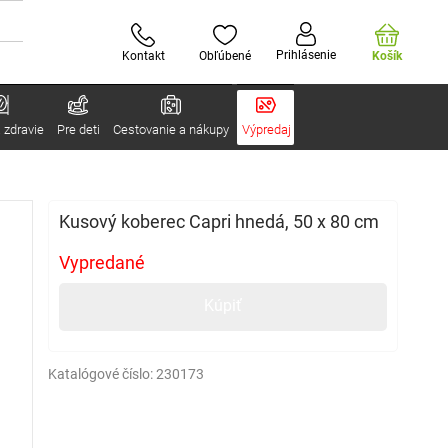
Prihlásenie
Kontakt
Obľúbené
Košík
 zdravie
Pre deti
Cestovanie a nákupy
Výpredaj
Kusový koberec Capri hnedá, 50 x 80 cm
Vypredané
Kúpiť
Katalógové číslo:
230173