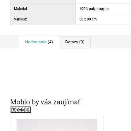
Materiál:
100% polypropylen
Veľkosť:
50 x 80 cm
Hodnotenie
(4)
Dotazy
(0)
Mohlo by vás zaujímať
Previous
-49%