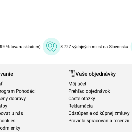
(99 % tovaru skladom)
3 727 výdajných miest na Slovensku
vanie
Vaše objednávky
ať
Môj účet
program Pohodáci
Prehľad objednávok
ceny dopravy
Časté otázky
atby
Reklamácia
povať u nás
Odstúpenie od kúpnej zmluvy
cookies
Pravidlá spracovania recenzií
podmienky