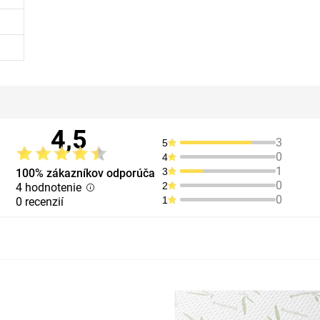
4,5
3
5
0
4
1
3
100% zákazníkov odporúča
0
2
4 hodnotenie
0
1
0 recenzií