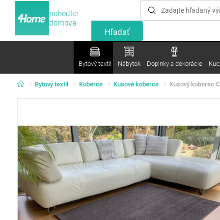
pohodlie
domova
Bytový textil
Nábytok
Doplnky a dekorácie
Kuc
Bytový textil
Koberce
Kusové koberce
Kusový koberec Ca