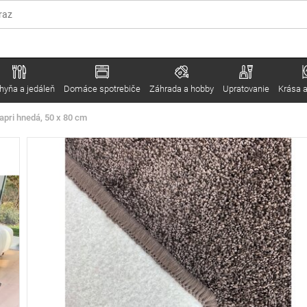
hyňa a jedáleň
Domáce spotrebiče
Záhrada a hobby
Upratovanie
Krása a
pri hnedá, 50 x 80 cm