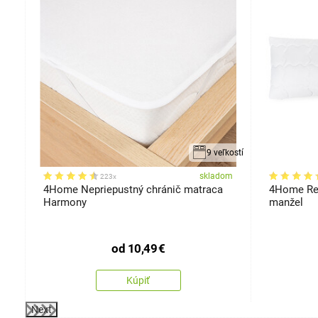
9 veľkostí
om
skladom
223x
.
4Home Nepriepustný chránič matraca
4Home Re
Harmony
manžel
od
10,49
€
Kúpiť
Next