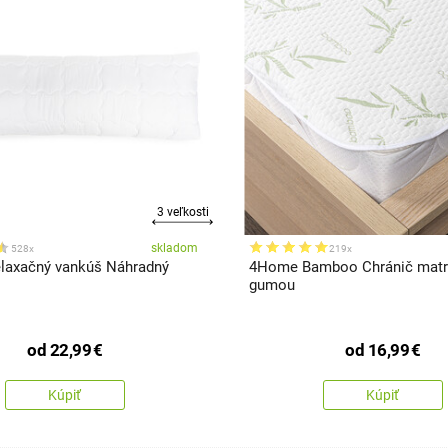
3 veľkosti
skladom
528x
219x
laxačný vankúš Náhradný
4Home Bamboo Chránič matr
gumou
od
22,99
€
od
16,99
€
Kúpiť
Kúpiť