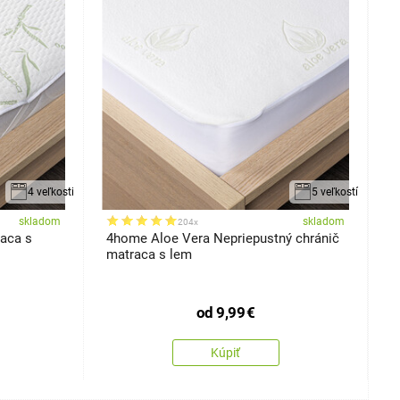
4 veľkosti
5 veľkostí
skladom
skladom
204x
aca s
4home Aloe Vera Nepriepustný chránič
K
matraca s lem
od
9,99
€
Kúpiť