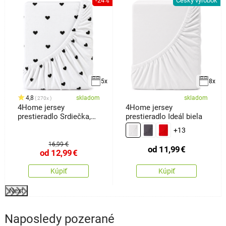
-24%
Český výrobok
k
5x
8x
4,8
skladom
skladom
270x
4Home jersey
4Home jersey
prestieradlo Srdiečka,
prestieradlo Ideál biela
160 x 200 cm
+13
16,99 €
od
11,99
€
od
12,99
€
Kúpiť
Kúpiť
Next
Naposledy pozerané