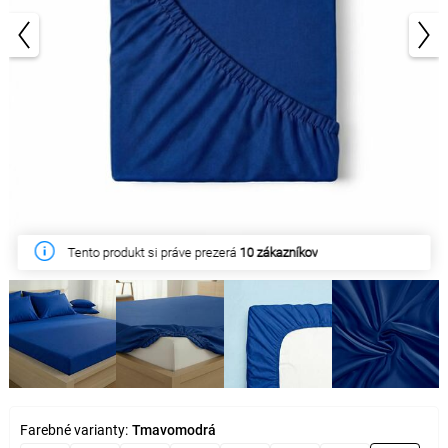
1/5
Tento týždeň zakúpilo
21 zákazníkov
Farebné varianty:
Tmavomodrá