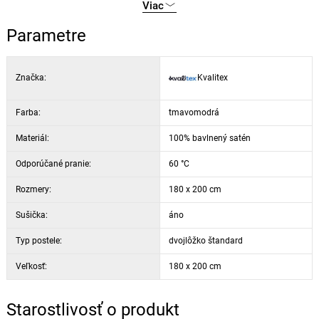
Viac
nižšou teplotou sušenia. Saténové bavlnené prestieradlo má ľahko
žehlivú úpravu. Z dôvodu ľahkého žehlenia odporúčame prestieradlo
Parametre
žehliť trochu navlhčené.
Značka:
Kvalitex
Farba:
tmavomodrá
Materiál:
100% bavlnený satén
Odporúčané pranie:
60 °C
Rozmery:
180 x 200 cm
Sušička:
áno
Typ postele:
dvojlôžko štandard
Veľkosť:
180 x 200 cm
Starostlivosť o produkt