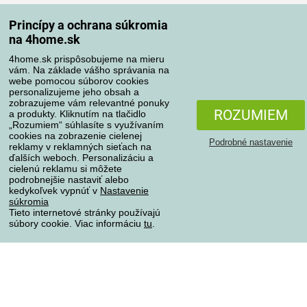
Spôsoby dopravy
Princípy a ochrana súkromia
na 4home.sk
4home.sk prispôsobujeme na mieru
Spôsoby platby
vám. Na základe vášho správania na
webe pomocou súborov cookies
personalizujeme jeho obsah a
zobrazujeme vám relevantné ponuky
Spoľahlivý obchod
ROZUMIEM
a produkty. Kliknutím na tlačidlo
„Rozumiem“ súhlasíte s využívaním
cookies na zobrazenie cielenej
Podrobné nastavenie
reklamy v reklamných sieťach na
ďalších weboch. Personalizáciu a
cielenú reklamu si môžete
podrobnejšie nastaviť alebo
kedykoľvek vypnúť v
Nastavenie
súkromia
Tieto internetové stránky používajú
súbory cookie. Viac informáciu
tu
.
Ochrana osobných údajov