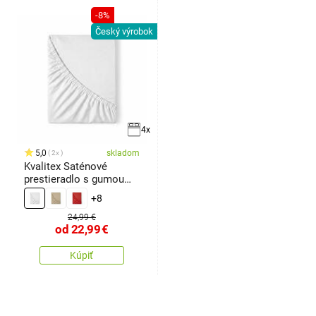
-8%
Český výrobok
4x
5,0
skladom
2x
Kvalitex Saténové
prestieradlo s gumou
biela
+8
24,99 €
od
22,99
€
Kúpiť