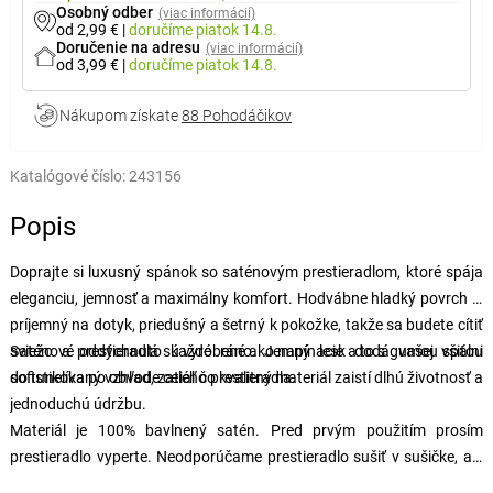
Osobný odber
(viac informácií)
od 2,99 €
|
doručíme
piatok 14.8.
Doručenie na adresu
(viac informácií)
od 3,99 €
|
doručíme
piatok 14.8.
Nákupom získate
88 Pohodáčikov
Katalógové číslo:
243156
Popis
Doprajte si luxusný spánok so saténovým prestieradlom, ktoré spája
eleganciu, jemnosť a maximálny komfort. Hodvábne hladký povrch je
príjemný na dotyk, priedušný a šetrný k pokožke, takže sa budete cítiť
sviežo a oddýchnuto každé ráno. Jemný lesk dodá vašej spálni
Saténové prestieradlá sú vyrobené ako napínacie a to s gumou všitou
sofistikovaný vzhľad, zatiaľ čo kvalitný materiál zaistí dlhú životnosť a
do tunelíka po obvode celého prestieradla.
jednoduchú údržbu.
Materiál je 100% bavlnený satén. Pred prvým použitím prosím
prestieradlo vyperte. Neodporúčame prestieradlo sušiť v sušičke, ale
pokiaľ napriek tomu chcete použiť sušičku, zvoľte dlhší program s