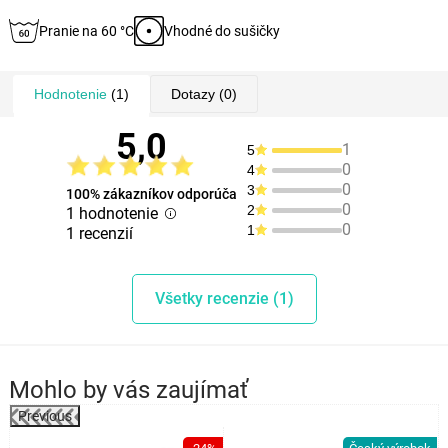
Pranie na 60 °C
Vhodné do sušičky
Hodnotenie
(1)
Dotazy
(0)
5,0
1
5
0
4
0
3
100% zákazníkov odporúča
0
2
1 hodnotenie
0
1
1 recenzií
Všetky recenzie (1)
Mohlo by vás zaujímať
Previous