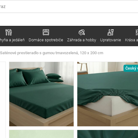
hyňa a jedáleň
Domáce spotrebiče
Záhrada a hobby
Upratovanie
Krása a
 Saténové prestieradlo s gumou tmavozelená, 120 x 200 cm
Český 