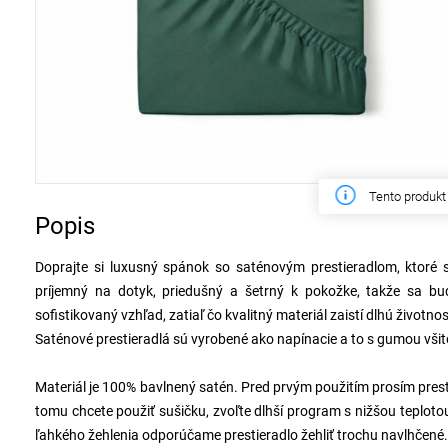
Tento týždeň 
Popis
Doprajte si luxusný spánok so saténovým prestieradlom, ktoré
príjemný na dotyk, priedušný a šetrný k pokožke, takže sa bu
sofistikovaný vzhľad, zatiaľ čo kvalitný materiál zaistí dlhú životn
Saténové prestieradlá sú vyrobené ako napínacie a to s gumou všit
Materiál je 100% bavlnený satén. Pred prvým použitím prosím presti
tomu chcete použiť sušičku, zvoľte dlhší program s nižšou teplot
ľahkého žehlenia odporúčame prestieradlo žehliť trochu navlhčené.