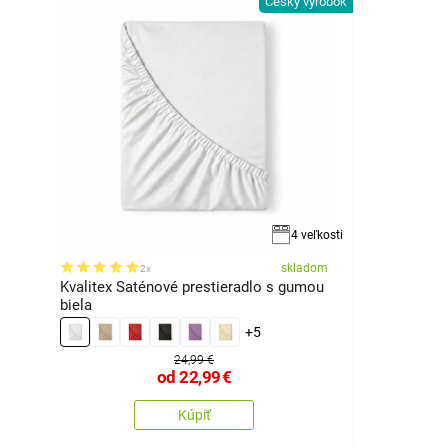
Český výrobok
4 veľkosti
skladom
2x
Kvalitex Saténové prestieradlo s gumou
biela
+5
24,99 €
od
22,99
€
Kúpiť