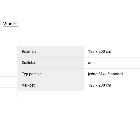
Viac
Rozmery:
120 x 200 cm
Sušička:
áno
Typ postele:
jednolôžko štandard
Veľkosť:
120 x 200 cm