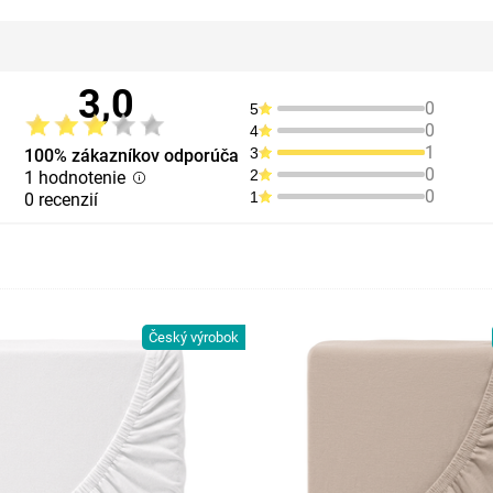
3,0
0
5
0
4
1
3
100% zákazníkov odporúča
0
2
1 hodnotenie
0
1
0 recenzií
Český výrobok