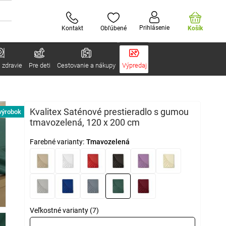
Prihlásenie
Kontakt
Obľúbené
Košík
 zdravie
Pre deti
Cestovanie a nákupy
Výpredaj
Kvalitex Saténové prestieradlo s gumou
výrobok
tmavozelená, 120 x 200 cm
Farebné varianty:
Tmavozelená
Veľkostné varianty (7)