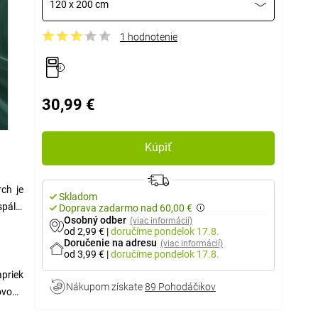
120 x 200 cm
1 hodnotenie
30,99 €
Kúpiť
ch je
Skladom
pálni
Doprava zadarmo nad 60,00 €
Osobný odber
(viac informácií)
od 2,99 €
|
doručíme
pondelok 17.8.
Doručenie na adresu
(viac informácií)
od 3,99 €
|
doručíme
pondelok 17.8.
apriek
Nákupom získate
89 Pohodáčikov
dôvodu