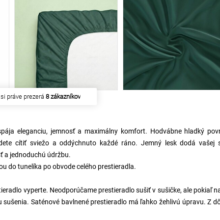
zakúpilo
22 zákazníkov
 spája eleganciu, jemnosť a maximálny komfort. Hodvábne hladký povr
dete cítiť sviežo a oddýchnuto každé ráno. Jemný lesk dodá vašej s
osť a jednoduchú údržbu.
ou do tunelíka po obvode celého prestieradla.
eradlo vyperte. Neodporúčame prestieradlo sušiť v sušičke, ale pokiaľ n
ou sušenia. Saténové bavlnené prestieradlo má ľahko žehlivú úpravu. Z 