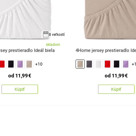
8 veľkostí
skladom
ey prestieradlo Ideál biela
4Home jersey prestieradlo Id
+10
+
od
11,99
€
od
11,99
€
Kúpiť
Kúpiť