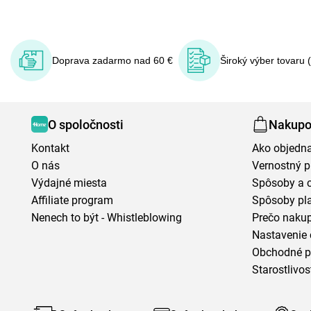
Doprava zadarmo nad 60 €
Široký výber tovaru 
O spoločnosti
Nakupo
Kontakt
Ako objedn
O nás
Vernostný 
Výdajné miesta
Spôsoby a 
Affiliate program
Spôsoby pl
Nenech to být - Whistleblowing
Prečo naku
Nastavenie 
Obchodné 
Starostlivos