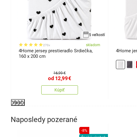
kosti
5 veľkostí
om
skladom
270x
4Home jersey prestieradlo Srdiečka,
4Home jers
160 x 200 cm
16,99 €
od
12,99
€
Kúpiť
Next
Naposledy pozerané
-8%