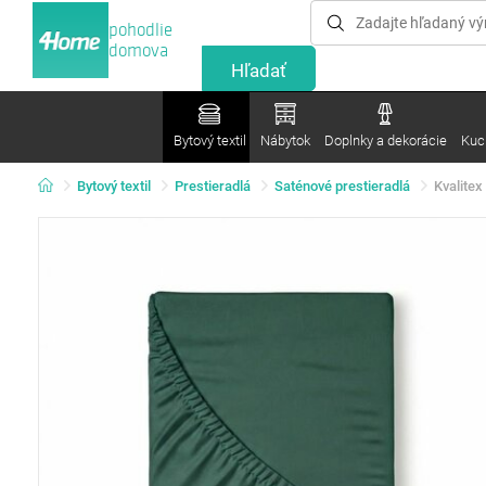
pohodlie
domova
Bytový textil
Nábytok
Doplnky a dekorácie
Kuc
Bytový textil
Prestieradlá
Saténové prestieradlá
Kvalitex