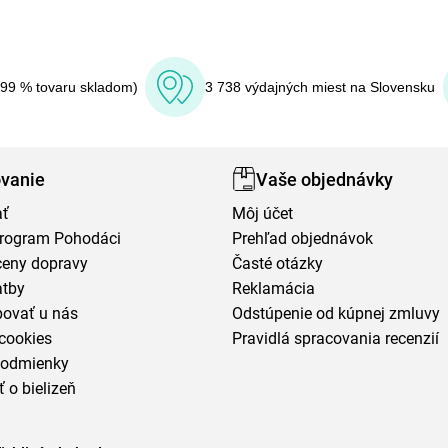
(99 % tovaru skladom)
3 738 výdajných miest na Slovensku
vanie
Vaše objednávky
ať
Môj účet
program Pohodáci
Prehľad objednávok
ceny dopravy
Časté otázky
atby
Reklamácia
povať u nás
Odstúpenie od kúpnej zmluvy
cookies
Pravidlá spracovania recenzií
podmienky
ť o bielizeň