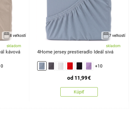
8 veľkostí
7 veľkostí
skladom
skladom
eál kávová
4Home jersey prestieradlo Ideál sivá
4
2
10
+10
od
11,99
€
Kúpiť