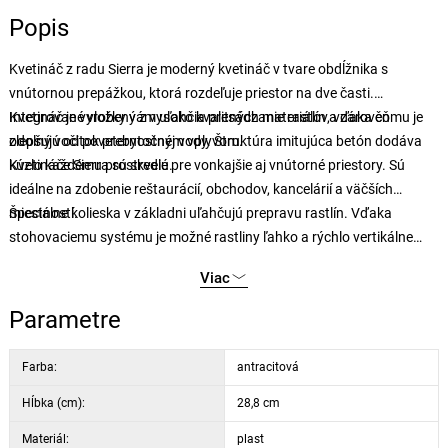
Popis
Kvetináč z radu Sierra je moderný kvetináč v tvare obdĺžnika s
vnútornou prepážkou, ktorá rozdeľuje priestor na dve časti.
Integrované vložky vám uľahčia presádzanie rastlín a zároveň
Kvetináč je vyrobený z vysoko kvalitných materiálov, vďaka čomu je
zlepšujú odtok prebytočnej vody. Štruktúra imitujúca betón dodáva
odolný voči poveternostným vplyvom.
kúzlo každému prostrediu.
Kvetináče Sierra sú skvelé pre vonkajšie aj vnútorné priestory. Sú
ideálne na zdobenie reštaurácií, obchodov, kancelárií a väčších
miestností.
Špeciálne kolieska v základni uľahčujú prepravu rastlín. Vďaka
stohovaciemu systému je možné rastliny ľahko a rýchlo vertikálne
usporiadať.
Viac
Parametre
Farba:
antracitová
Hĺbka (cm):
28,8 cm
Materiál:
plast