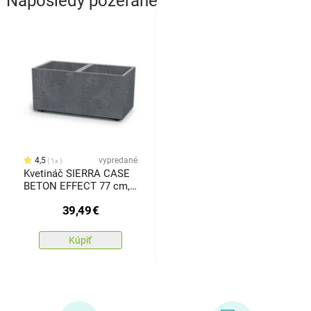
Naposledy pozerané
4,5
vypredané
1x
Kvetináč SIERRA CASE
BETON EFFECT 77 cm,
sivá
39,49
€
Kúpiť