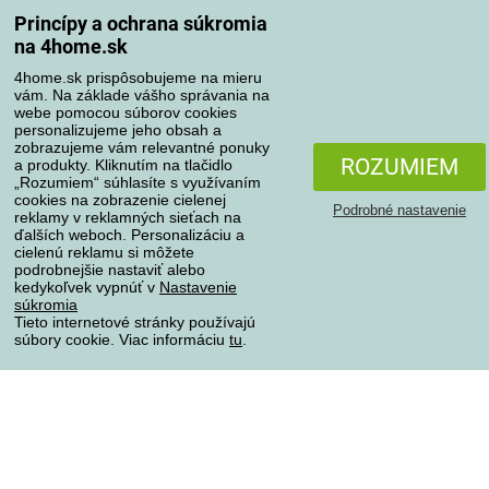
Spôsoby dopravy
Princípy a ochrana súkromia
na 4home.sk
4home.sk prispôsobujeme na mieru
Spôsoby platby
vám. Na základe vášho správania na
webe pomocou súborov cookies
personalizujeme jeho obsah a
zobrazujeme vám relevantné ponuky
Spoľahlivý obchod
ROZUMIEM
a produkty. Kliknutím na tlačidlo
„Rozumiem“ súhlasíte s využívaním
cookies na zobrazenie cielenej
Podrobné nastavenie
reklamy v reklamných sieťach na
ďalších weboch. Personalizáciu a
cielenú reklamu si môžete
podrobnejšie nastaviť alebo
kedykoľvek vypnúť v
Nastavenie
súkromia
Tieto internetové stránky používajú
súbory cookie. Viac informáciu
tu
.
Ochrana osobných údajov