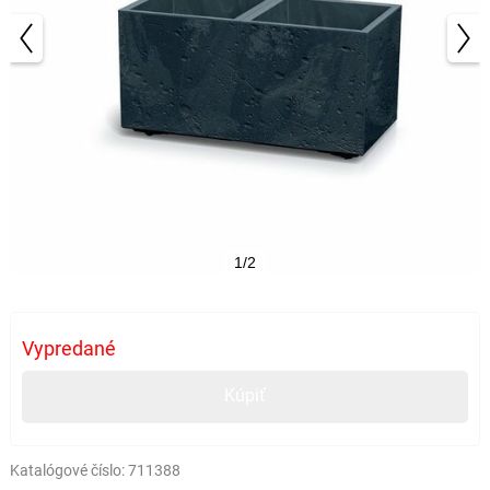
1/2
Vypredané
Kúpiť
Katalógové číslo:
711388