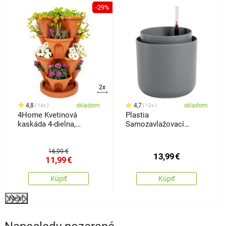
%
-29%
2x
4,8
skladom
4,7
skladom
14x
12x
4Home Kvetinová
Plastia
kaskáda 4-dielna,
Samozavlažovací
terakota
kvetináč Tolita sivá, pr.
19 cm
16,99 €
13,99
€
11,99
€
Kúpiť
Kúpiť
Next