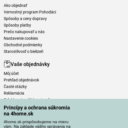
Ako objednať
Vernostný program Pohodáci
Spôsoby a ceny dopravy
Spôsoby platby
Prečo nakupovať u nás
Nastavenie cookies
Obchodné podmienky
Starostlivosť o bielizeň
Vaše objednávky
Môj účet
Prehľad objednávok
Časté otázky
Reklamácia
Odstúpenie od kúpnej zmluvy
Pravidlá spracovania recenzií
Princípy a ochrana súkromia
na 4home.sk
Spôsoby dopravy
4home.sk prispôsobujeme na mieru
vám. Na základe vášho správania na