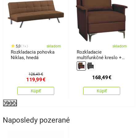
5,0
skladom
skladom
1x
Rozkladacia pohovka
Rozkladacie
Niklas, hnedá
multifunkčné kreslo +
posteľ Baron,hnedá
126,49 €
168,49
€
119,99
€
Kúpiť
Kúpiť
Next
Naposledy pozerané