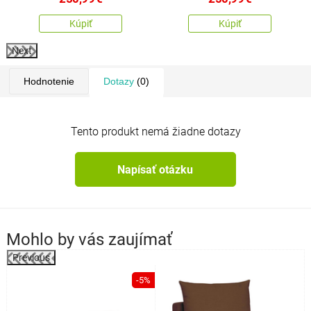
Kúpiť
Kúpiť
Next
Hodnotenie
Dotazy
(0)
Tento produkt nemá žiadne dotazy
Napísať otázku
Mohlo by vás zaujímať
Previous
-5%
o