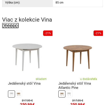
Výška (cm):
85 cm
Viac z kolekcie
Vina
Previous
-21%
-21%
o
skladom
u dodávateľa
Jedálenský stôl Vina
Jedálenský stôl Vina
Atlantic Pine
317,99 €
317,99 €
250,99
€
250,99
€